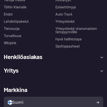
Tietoja meistä
Kestävyys
Töihin Klarnalle
Esteettömyys
Ehdot
Auto-Track
Lehdistöpalvelut
Yhteystiedot
Tietosuoja
Yhteystiedot viranomaisten
tietopyynnöille
Turvallisuus
Hyvä hallintotapa
Wikipink
Sijoittajasuhteet
Henkilöasiakas
Ohje
Reklamaatiot
Yritys
Kirjaudu sisään
Shoppaile turvallisesti Klarnalla
Kauppiastuki
Kehittäjät
Klarna app
Yksityisyysasetukset
Kirjaudu sisään yrityksenä
Operatiivinen tila
Markkina
Tutustu kauppoihin
Peruutusoikeutesi
Myy Klarnalla
Kumppanit ja integraatiot
Ostajan turva
Suomi