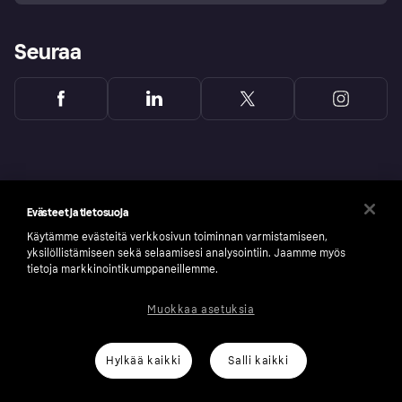
Seuraa
Evästeet ja tietosuoja
Käytämme evästeitä verkkosivun toiminnan varmistamiseen,
yksilöllistämiseen sekä selaamisesi analysointiin. Jaamme myös
tietoja markkinointikumppaneillemme.
Muokkaa asetuksia
Copyright © 2005-2026 Klarna Bank AB (publ). Headquarters: Stockholm, Sweden. All
rights reserved. Klarna Bank AB (publ). Sveavägen 46, 111 34 Stockholm. Organization
number: 556737-0431
Hylkää kaikki
Salli kaikki
Klarnan evästeseloste
Klarna.com