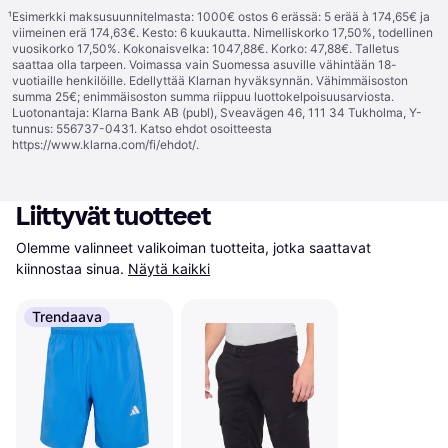
¹
Esimerkki maksusuunnitelmasta: 1000€ ostos 6 erässä: 5 erää à 174,65€ ja
viimeinen erä 174,63€. Kesto: 6 kuukautta. Nimelliskorko 17,50%, todellinen
vuosikorko 17,50%. Kokonaisvelka: 1047,88€. Korko: 47,88€. Talletus
saattaa olla tarpeen. Voimassa vain Suomessa asuville vähintään 18-
vuotiaille henkilöille. Edellyttää Klarnan hyväksynnän. Vähimmäisoston
summa 25€; enimmäisoston summa riippuu luottokelpoisuusarviosta.
Luotonantaja: Klarna Bank AB (publ), Sveavägen 46, 111 34 Tukholma, Y-
tunnus: 556737-0431. Katso ehdot osoitteesta
https://www.klarna.com/fi/ehdot/
.
Liittyvät tuotteet
Olemme valinneet valikoiman tuotteita, jotka saattavat 
kiinnostaa sinua.
Näytä kaikki
Trendaava