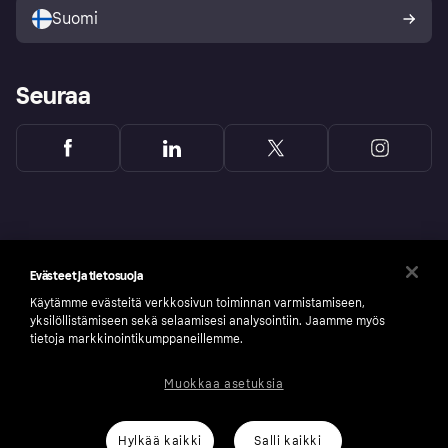
Suomi
Seuraa
Evästeet ja tietosuoja
Käytämme evästeitä verkkosivun toiminnan varmistamiseen,
yksilöllistämiseen sekä selaamisesi analysointiin. Jaamme myös
tietoja markkinointikumppaneillemme.
Muokkaa asetuksia
Copyright © 2005-2026 Klarna Bank AB (publ). Headquarters: Stockholm, Sweden. All
rights reserved. Klarna Bank AB (publ). Sveavägen 46, 111 34 Stockholm. Organization
number: 556737-0431
Hylkää kaikki
Salli kaikki