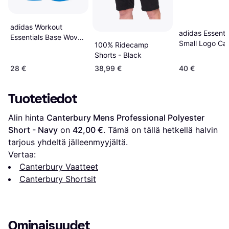
adidas Workout
adidas Essenti
Essentials Base Woven
Small Logo Ca
100% Ridecamp
Short - Ray Blue
Chelsea Shorts
Shorts - Black
28 €
38,99 €
40 €
Tuotetiedot
Alin hinta 
Canterbury Mens Professional Polyester 
Short - Navy
 on 
42,00 €
. Tämä on tällä hetkellä halvin 
tarjous yhdeltä jälleenmyyjältä.
Vertaa:
Canterbury Vaatteet
Canterbury Shortsit
Ominaisuudet