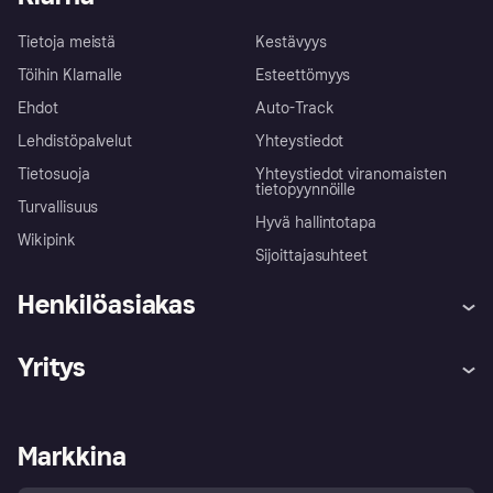
Tietoja meistä
Kestävyys
Töihin Klarnalle
Esteettömyys
Ehdot
Auto-Track
Lehdistöpalvelut
Yhteystiedot
Tietosuoja
Yhteystiedot viranomaisten
tietopyynnöille
Turvallisuus
Hyvä hallintotapa
Wikipink
Sijoittajasuhteet
Henkilöasiakas
Ohje
Reklamaatiot
Yritys
Kirjaudu sisään
Shoppaile turvallisesti Klarnalla
Kauppiastuki
Kehittäjät
Klarna app
Yksityisyysasetukset
Kirjaudu sisään yrityksenä
Operatiivinen tila
Markkina
Tutustu kauppoihin
Peruutusoikeutesi
Myy Klarnalla
Kumppanit ja integraatiot
Ostajan turva