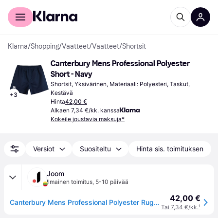
Kuluttajille
Yrityksille
Klarna
/
Shopping
/
Vaatteet
/
Vaatteet
/
Shortsit
Canterbury Mens Professional Polyester 
Short - Navy
Shortsit, Yksivärinen, Materiaali: Polyesteri, Taskut, 
Kestävä
+
3
Hinta
42,00 €
Alkaen 7,34 €/kk. kanssa
Kokeile joustavia maksuja*
Versiot
Suositeltu
Hinta sis. toimituksen
Joom
Ilmainen toimitus
,
5-10 päivää
42,00 €
Canterbury Mens Professional Polyester Rugby Shorts M Dark blue
Tai 7,34 €/kk.
¹