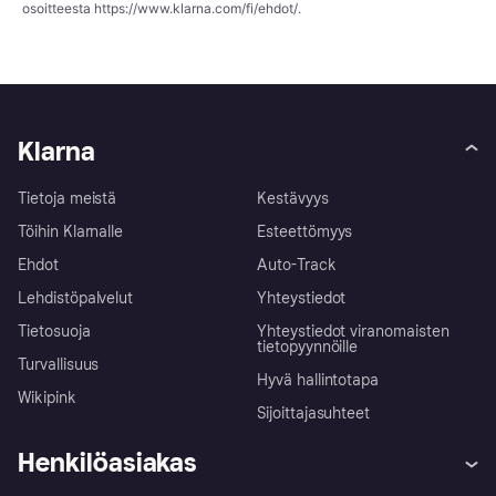
osoitteesta
https://www.klarna.com/fi/ehdot/
.
Klarna
Tietoja meistä
Kestävyys
Töihin Klarnalle
Esteettömyys
Ehdot
Auto-Track
Lehdistöpalvelut
Yhteystiedot
Tietosuoja
Yhteystiedot viranomaisten
tietopyynnöille
Turvallisuus
Hyvä hallintotapa
Wikipink
Sijoittajasuhteet
Henkilöasiakas