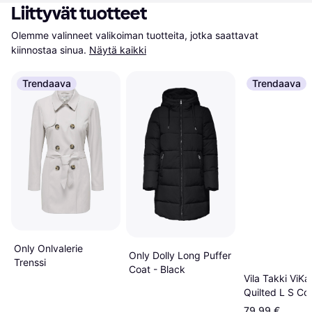
Liittyvät tuotteet
Olemme valinneet valikoiman tuotteita, jotka saattavat 
kiinnostaa sinua.
Näytä kaikki
Trendaava
Trendaava
Only Onlvalerie
Only Dolly Long Puffer
Trenssi
Coat - Black
Vila Takki ViKa
Quilted L S Coa
Musta
79,99 €