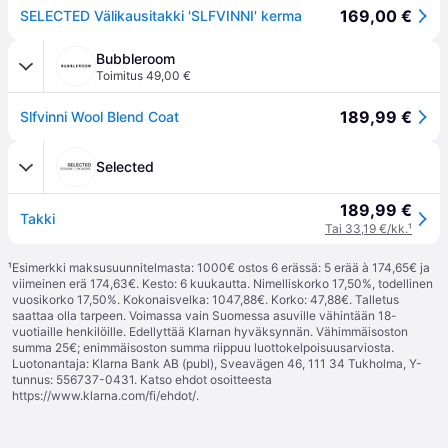
169,00 €
SELECTED Välikausitakki 'SLFVINNI' kerma
Bubbleroom
Toimitus 49,00 €
189,99 €
Slfvinni Wool Blend Coat
Selected
189,99 €
Takki
Tai 33,19 €/kk.
¹
¹
Esimerkki maksusuunnitelmasta: 1000€ ostos 6 erässä: 5 erää à 174,65€ ja
viimeinen erä 174,63€. Kesto: 6 kuukautta. Nimelliskorko 17,50%, todellinen
vuosikorko 17,50%. Kokonaisvelka: 1047,88€. Korko: 47,88€. Talletus
saattaa olla tarpeen. Voimassa vain Suomessa asuville vähintään 18-
vuotiaille henkilöille. Edellyttää Klarnan hyväksynnän. Vähimmäisoston
summa 25€; enimmäisoston summa riippuu luottokelpoisuusarviosta.
Luotonantaja: Klarna Bank AB (publ), Sveavägen 46, 111 34 Tukholma, Y-
tunnus: 556737-0431. Katso ehdot osoitteesta
https://www.klarna.com/fi/ehdot/
.