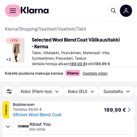
Kuluttajille
Yrityksille
Klarna
/
Shopping
/
Vaatteet
/
Vaatteet
/
Takit
Selected Wool Blend Coat Välikausitakki 
-11%
- Kerma
Takki, Villatakki, Yksivärinen, Materiaali: Villa, 
Synteettinen, Polyesteri, Taskut
+
3
Vertaile hintoja alkaen
169,00 €
kohti
189,99 €
Kokeile joustavia maksuja kanssa
Opettele miten
Koko (Pieni-Iso)
Koko (EU)
Suositeltu
Bubbleroom
mainos
189,99 €
Toimitus 49,00 €
Slfvinni Wool Blend Coat
About You
Alin hinta