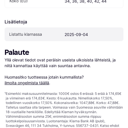
Koko (EU)
34, 36, 38, 40, 42, 44
Lisätietoja
Listattu klarnassa
2025-09-04
Palaute
Yllä olevat tiedot ovat peräisin useista ulkoisista lähteistä, ja 
niitä kannattaa käyttää vain suuntaa antavina.

Huomasitko tuotteessa jotain kummallista? 
ilmoita ongelmista täällä
.
¹
Esimerkki maksusuunnitelmasta: 1000€ ostos 6 erässä: 5 erää à 174,65€
ja viimeinen erä 174,63€. Kesto: 6 kuukautta. Nimelliskorko 17,50%,
todellinen vuosikorko 17,50%. Kokonaisvelka: 1047,88€. Korko: 47,88€.
Talletus saattaa olla tarpeen. Voimassa vain Suomessa asuville vähintään
18-vuotiaille henkilöille. Edellyttää Klarnan hyväksynnän.
Vähimmäisoston summa 25€; enimmäisoston summa riippuu
luottokelpoisuusarviosta. Luotonantaja: Klarna Bank AB (publ),
Sveavägen 46, 111 34 Tukholma, Y-tunnus: 556737-0431. Katso ehdot