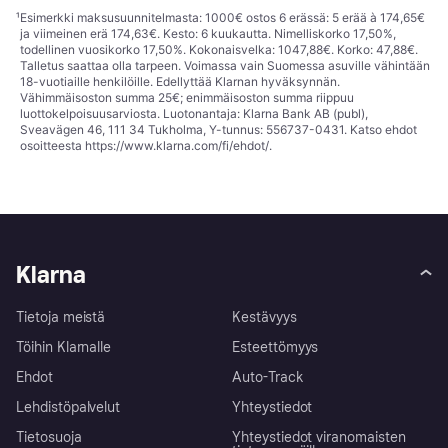
¹
Esimerkki maksusuunnitelmasta: 1000€ ostos 6 erässä: 5 erää à 174,65€
ja viimeinen erä 174,63€. Kesto: 6 kuukautta. Nimelliskorko 17,50%,
todellinen vuosikorko 17,50%. Kokonaisvelka: 1047,88€. Korko: 47,88€.
Talletus saattaa olla tarpeen. Voimassa vain Suomessa asuville vähintään
18-vuotiaille henkilöille. Edellyttää Klarnan hyväksynnän.
Vähimmäisoston summa 25€; enimmäisoston summa riippuu
luottokelpoisuusarviosta. Luotonantaja: Klarna Bank AB (publ),
Sveavägen 46, 111 34 Tukholma, Y-tunnus: 556737-0431. Katso ehdot
osoitteesta
https://www.klarna.com/fi/ehdot/
.
Klarna
Tietoja meistä
Kestävyys
Töihin Klarnalle
Esteettömyys
Ehdot
Auto-Track
Lehdistöpalvelut
Yhteystiedot
Tietosuoja
Yhteystiedot viranomaisten