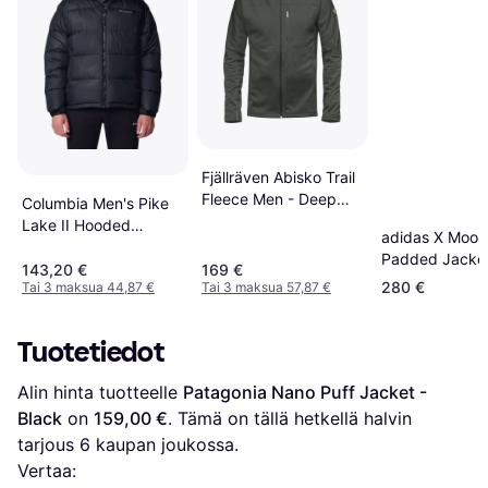
Fjällräven Abisko Trail
Fleece Men - Deep
Columbia Men's Pike
Forest
Lake II Hooded
adidas X Moon
Jacket - Black
Padded Jacket
143,20 €
169 €
Matte Silver
280 €
Tai 3 maksua 44,87 €
Tai 3 maksua 57,87 €
Tuotetiedot
Alin hinta tuotteelle 
Patagonia Nano Puff Jacket - 
Black
 on 
159,00 €
. Tämä on tällä hetkellä halvin 
tarjous 
6
 kaupan joukossa.
Vertaa: