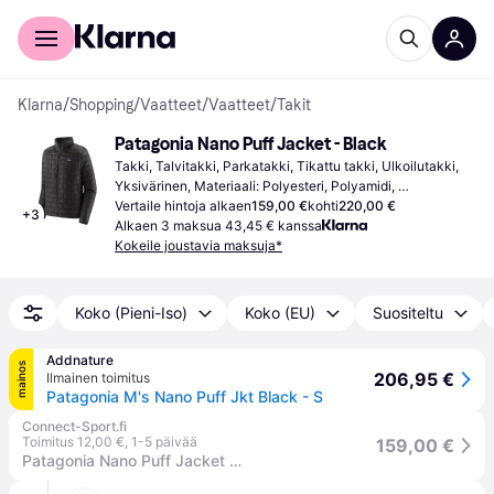
Kuluttajille
Yrityksille
Klarna
/
Shopping
/
Vaatteet
/
Vaatteet
/
Takit
Patagonia Nano Puff Jacket - Black
Takki, Talvitakki, Parkatakki, Tikattu takki, Ulkoilutakki, 
Yksivärinen, Materiaali: Polyesteri, Polyamidi, 
Synteettinen, Kestävä, Vedenpitävä, Topattu, Säädettävä, 
Vertaile hintoja alkaen
159,00 €
kohti
220,00 €
+
3
Vuorattu, Vettähylkivä, Säädettävät Olkaimet, Joustava, 
Alkaen 3 maksua 43,45 € kanssa
Taskut, Tuulenpitävä
Kokeile joustavia maksuja*
Koko (Pieni-Iso)
Koko (EU)
Suositeltu
Addnature
mainos
206,95 €
Ilmainen toimitus
Patagonia M's Nano Puff Jkt Black - S
Connect-Sport.fi
Toimitus 12,00 €
,
1-5 päivää
159,00 €
Patagonia Nano Puff Jacket M BLACK