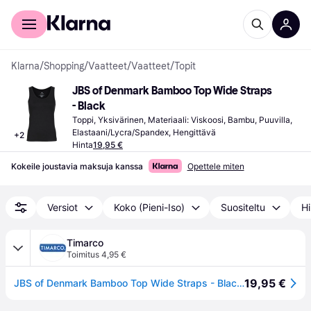
Kuluttajille
Yrityksille
Klarna
/
Shopping
/
Vaatteet
/
Vaatteet
/
Topit
JBS of Denmark Bamboo Top Wide Straps 
- Black
Toppi, Yksivärinen, Materiaali: Viskoosi, Bambu, Puuvilla, 
Elastaani/Lycra/Spandex, Hengittävä
+
2
Hinta
19,95 €
Kokeile joustavia maksuja kanssa
Opettele miten
Versiot
Koko (Pieni-Iso)
Suositeltu
Hi
Timarco
Toimitus 4,95 €
19,95 €
JBS of Denmark Bamboo Top Wide Straps - Black - Small