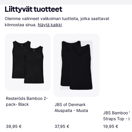
Liittyvät tuotteet
Olemme valinneet valikoiman tuotteita, jotka saattavat 
kiinnostaa sinua.
Näytä kaikki
Resteröds Bamboo 2-
pack- Black
JBS of Denmark
Aluspaita - Musta
JBS Bamboo W
Straps Top - L
Grey
39,95 €
37,95 €
19,95 €