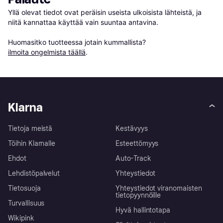
Yllä olevat tiedot ovat peräisin useista ulkoisista lähteistä, ja 
niitä kannattaa käyttää vain suuntaa antavina.

Huomasitko tuotteessa jotain kummallista? 
ilmoita ongelmista täällä
.
Klarna
Tietoja meistä
Kestävyys
Töihin Klarnalle
Esteettömyys
Ehdot
Auto-Track
Lehdistöpalvelut
Yhteystiedot
Tietosuoja
Yhteystiedot viranomaisten
tietopyynnöille
Turvallisuus
Hyvä hallintotapa
Wikipink