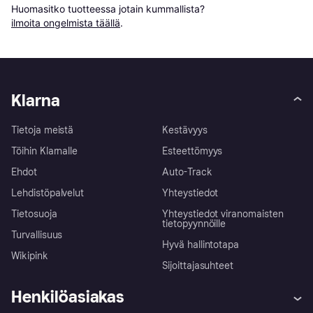
Huomasitko tuotteessa jotain kummallista? 
ilmoita ongelmista täällä
.
Klarna
Tietoja meistä
Kestävyys
Töihin Klarnalle
Esteettömyys
Ehdot
Auto-Track
Lehdistöpalvelut
Yhteystiedot
Tietosuoja
Yhteystiedot viranomaisten
tietopyynnöille
Turvallisuus
Hyvä hallintotapa
Wikipink
Sijoittajasuhteet
Henkilöasiakas