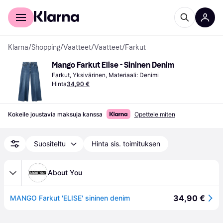
Kuluttajille
Yrityksille
Klarna
/
Shopping
/
Vaatteet
/
Vaatteet
/
Farkut
Mango Farkut Elise - Sininen Denim
Farkut, Yksivärinen, Materiaali: Denimi
Hinta
34,90 €
Kokeile joustavia maksuja kanssa
Opettele miten
Suositeltu
Hinta sis. toimituksen
About You
34,90 €
MANGO Farkut 'ELISE' sininen denim