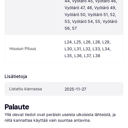
44, Vyötärö 45, Vyötärö 46, 
Vyötärö 47, 48, Vyötärö 49, 
Vyötärö 50, Vyötärö 51, 52, 
53, Vyötärö 54, 55, Vyötärö 
56, 57
L24, L25, L26, L28, L29, 
Housun Pituus
L30, L31, L32, L33, L34, 
L35, L36, L37, L38
Lisätietoja
Listattu klarnassa
2025-11-27
Palaute
Yllä olevat tiedot ovat peräisin useista ulkoisista lähteistä, ja 
niitä kannattaa käyttää vain suuntaa antavina.
