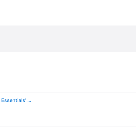
ADIDAS PERFORMANCE Urheiluliivi 'Adi365 Running Essentials' hopeanharmaa / musta