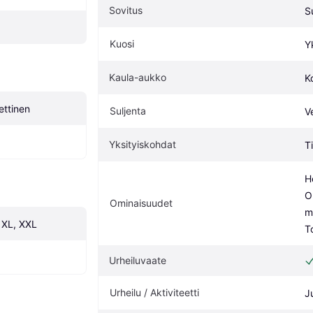
Sovitus
S
Kuosi
Y
Kaula-aukko
K
ettinen
Suljenta
V
Yksityiskohdat
T
H
O
Ominaisuudet
m
, XL, XXL
T
Urheiluvaate
Urheilu / Aktiviteetti
J