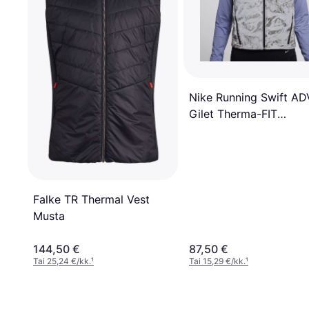
Nike Running Swift AD
Gilet Therma-FIT
Reflective Vest - Harm
Falke TR Thermal Vest
Musta
144,50 €
87,50 €
Tai 25,24 €/kk.
¹
Tai 15,29 €/kk.
¹