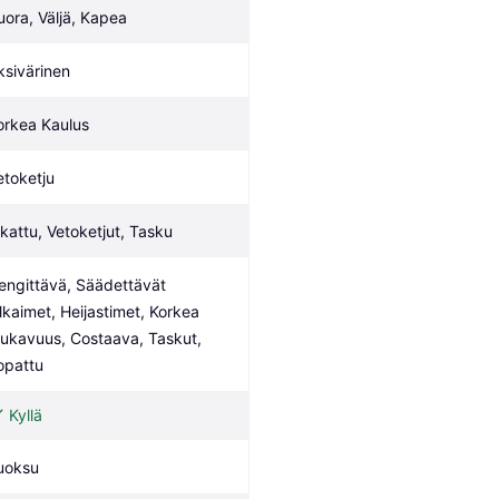
uora, Väljä, Kapea
ksivärinen
orkea Kaulus
etoketju
ikattu, Vetoketjut, Tasku
engittävä, Säädettävät 
lkaimet, Heijastimet, Korkea 
ukavuus, Costaava, Taskut, 
opattu
Kyllä
uoksu