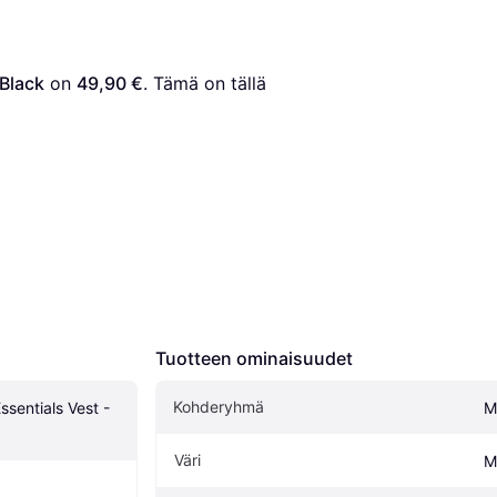
 Black
 on 
49,90 €
. Tämä on tällä 
Tuotteen ominaisuudet
Kohderyhmä
sentials Vest - 
M
Väri
M