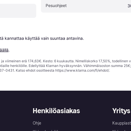
Pesuohjeet
3
niitä kannattaa käyttää vain suuntaa antavina.

äällä
.
ja viimeinen erä 174,63€. Kesto: 6 kuukautta. Nimelliskorko 17,50%, todellinen 
tiaille henkilöille. Edellyttää Klarnan hyväksynnän. Vähimmäisoston summa 25€
37-0431. Katso ehdot osoitteesta
https://www.klarna.com/fi/ehdot/
.
Henkilöasiakas
Yritys
Ohje
Kauppiast