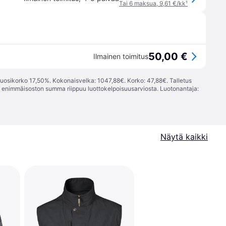
Tai 6 maksua, 9,61 €/kk
¹
50,00 €
Ilmainen toimitus
vuosikorko 17,50%. Kokonaisvelka: 1047,88€. Korko: 47,88€. Talletus
; enimmäisoston summa riippuu luottokelpoisuusarviosta. Luotonantaja:
Näytä kaikki