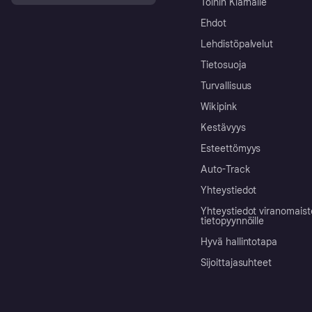
Töihin Klarnalle
Ehdot
Lehdistöpalvelut
Tietosuoja
Turvallisuus
Wikipink
Kestävyys
Esteettömyys
Auto-Track
Yhteystiedot
Yhteystiedot viranomais
tietopyynnöille
Hyvä hallintotapa
Sijoittajasuhteet