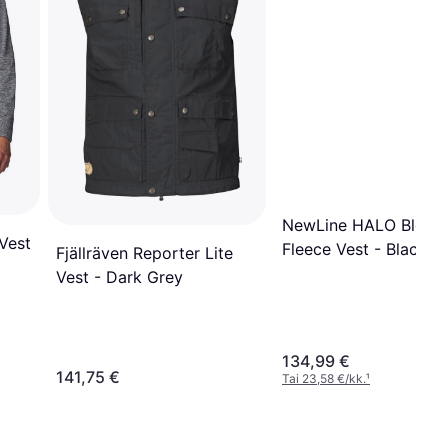
NewLine HALO Block
 Vest
Fleece Vest - Black
Fjällräven Reporter Lite
Vest - Dark Grey
134,99 €
141,75 €
Tai 23,58 €/kk.
¹