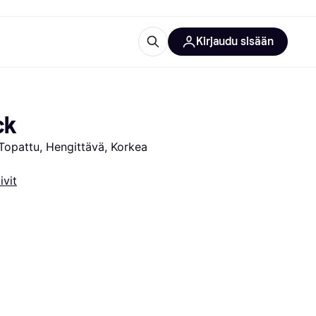
Kirjaudu sisään
totarvikkeet
rna?
ck
 Topattu, Hengittävä, Korkea 
ivit
 kategoriat