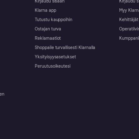
Kirjaudu sisään
Kirjaudu s
Klarna app
Myy Klarn
Tutustu kauppoihin
Kehittäjät
Ostajan turva
Operatiivi
Reklamaatiot
Kumppanit 
Shoppaile turvallisesti Klarnalla
Yksityisyysasetukset
Peruutusoikeutesi
ten