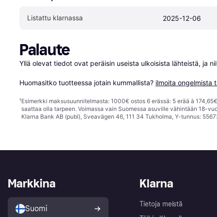
Listattu klarnassa
2025-12-06
Palaute
Yllä olevat tiedot ovat peräisin useista ulkoisista lähteistä, ja 
Huomasitko tuotteessa jotain kummallista? 
ilmoita ongelmista t
¹
Esimerkki maksusuunnitelmasta: 1000€ ostos 6 erässä: 5 erää à 174,65€ 
saattaa olla tarpeen. Voimassa vain Suomessa asuville vähintään 18-vuo
Klarna Bank AB (publ), Sveavägen 46, 111 34 Tukholma, Y-tunnus: 5567
Markkina
Klarna
Tietoja meistä
Suomi