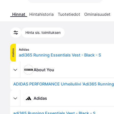
Hinnat
Hintahistoria
Tuotetiedot
Ominaisuudet
Hinta sis. toimituksen
Adidas
mainos
adi365 Running Essentials Vest - Black - S
About You
Adidas
adi365 Running Essentials Vest - Black - S