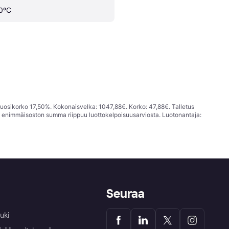
0ºC
vuosikorko 17,50%. Kokonaisvelka: 1047,88€. Korko: 47,88€. Talletus
; enimmäisoston summa riippuu luottokelpoisuusarviosta. Luotonantaja:
Seuraa
uki