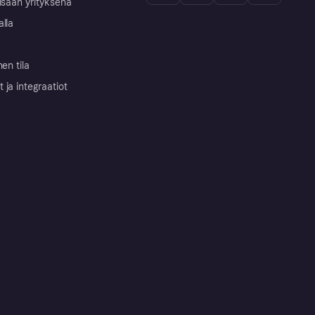
isään yrityksenä
alla
nen tila
ja integraatiot