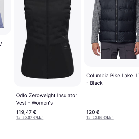
V
aa
Columbia Pike Lake II
- Black
Odlo Zeroweight Insulator
Vest - Women's
119,47 €
120 €
Tai 20,87 €/kk.
¹
Tai 20,96 €/kk.
¹