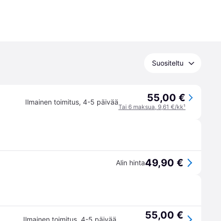
Suositeltu
55,00 €
Ilmainen toimitus
,
4-5 päivää
Tai 6 maksua, 9,61 €/kk
¹
49,90 €
Alin hinta
55,00 €
Ilmainen toimitus
,
4-5 päivää