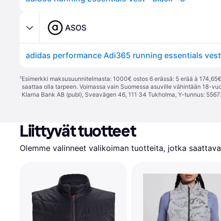
ASOS
adidas performance Adi365 running essentials vest 
¹
Esimerkki maksusuunnitelmasta: 1000€ ostos 6 erässä: 5 erää à 174,65€ 
saattaa olla tarpeen. Voimassa vain Suomessa asuville vähintään 18-vuo
Klarna Bank AB (publ), Sveavägen 46, 111 34 Tukholma, Y-tunnus: 5567
Liittyvät tuotteet
Olemme valinneet valikoiman tuotteita, jotka saattavat