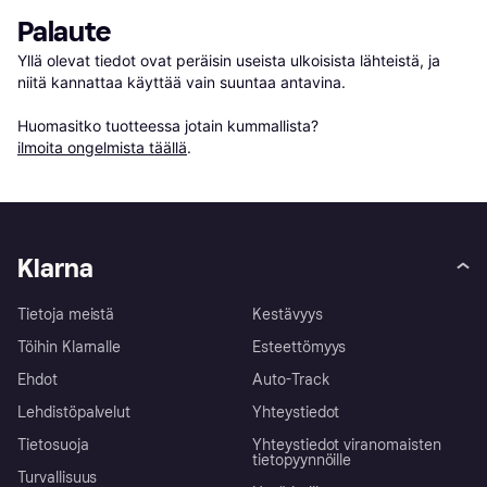
Palaute
Yllä olevat tiedot ovat peräisin useista ulkoisista lähteistä, ja 
niitä kannattaa käyttää vain suuntaa antavina.

Huomasitko tuotteessa jotain kummallista? 
ilmoita ongelmista täällä
.
Klarna
Tietoja meistä
Kestävyys
Töihin Klarnalle
Esteettömyys
Ehdot
Auto-Track
Lehdistöpalvelut
Yhteystiedot
Tietosuoja
Yhteystiedot viranomaisten
tietopyynnöille
Turvallisuus