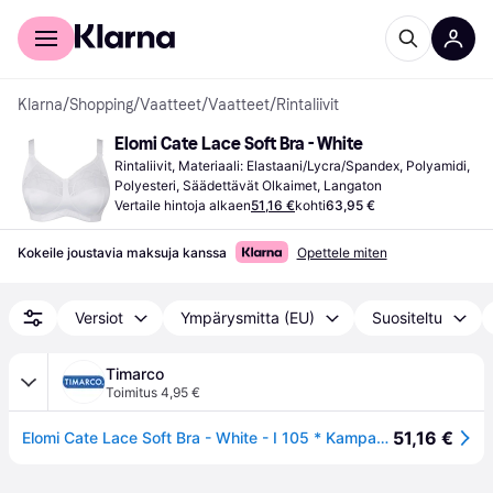
Kuluttajille
Yrityksille
Klarna
/
Shopping
/
Vaatteet
/
Vaatteet
/
Rintaliivit
Elomi Cate Lace Soft Bra - White
Rintaliivit, Materiaali: Elastaani/Lycra/Spandex, Polyamidi, 
Polyesteri, Säädettävät Olkaimet, Langaton
Vertaile hintoja alkaen
51,16 €
kohti
63,95 €
Kokeile joustavia maksuja kanssa
Opettele miten
Versiot
Ympärysmitta (EU)
Suositeltu
Timarco
Toimitus 4,95 €
51,16 €
Elomi Cate Lace Soft Bra - White - I 105 * Kampanja *