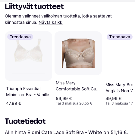
Liittyvät tuotteet
Olemme valinneet valikoiman tuotteita, jotka saattavat 
kiinnostaa sinua.
Näytä kaikki
Trendaava
Trendaava
Miss Mary
Miss Mary Brod
Triumph Essential
Comfortable Soft Cup
Anglais Non-Wi
Minimizer Bra - Vanille
Bra - Beige
- Dusty Pink
59,99 €
49,99 €
47,99 €
Tai 3 maksua 20,55 €
Tai 3 maksua 17,
Tuotetiedot
Alin hinta 
Elomi Cate Lace Soft Bra - White
 on 
51,16 €
. 