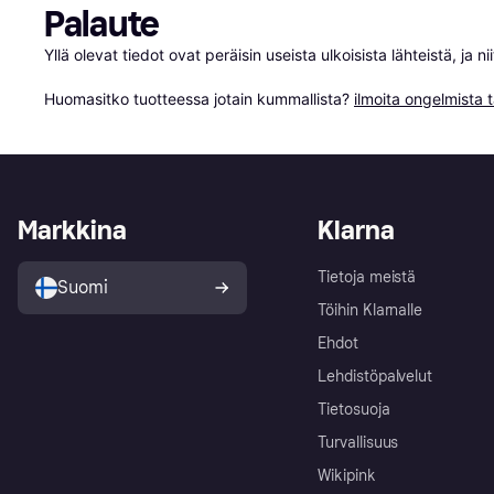
Palaute
Yllä olevat tiedot ovat peräisin useista ulkoisista lähteistä, ja 
Huomasitko tuotteessa jotain kummallista? 
ilmoita ongelmista t
Markkina
Klarna
Tietoja meistä
Suomi
Töihin Klarnalle
Ehdot
Lehdistöpalvelut
Tietosuoja
Turvallisuus
Wikipink