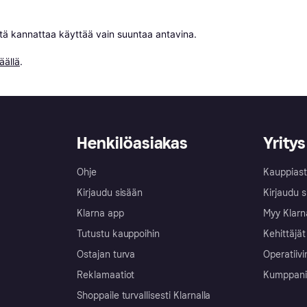
niitä kannattaa käyttää vain suuntaa antavina.

äällä
.
Henkilöasiakas
Yritys
Ohje
Kauppiast
Kirjaudu sisään
Kirjaudu s
Klarna app
Myy Klarn
Tutustu kauppoihin
Kehittäjät
Ostajan turva
Operatiivi
Reklamaatiot
Kumppanit 
Shoppaile turvallisesti Klarnalla