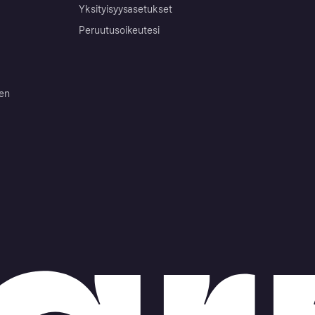
Yksityisyysasetukset
Peruutusoikeutesi
ten