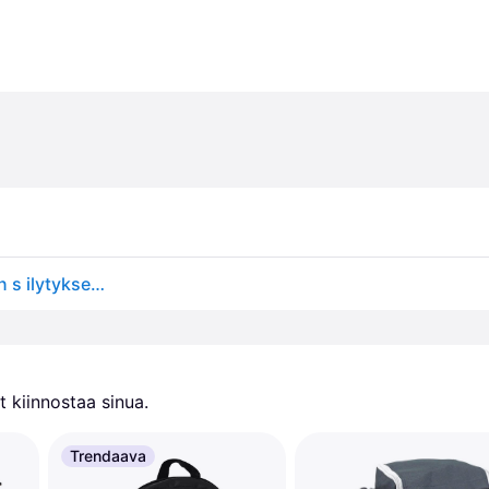
Infinite Discs Slinger Disc Golf -reppu nopeaan levyn s ilytykseen 8-12 levy laukussasi
 kiinnostaa sinua.
Trendaava