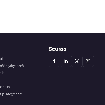
Seuraa
uki
isään yrityksenä
alla
nen tila
ja integraatiot