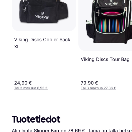
Viking Discs Cooler Sack
XL
Viking Discs Tour Bag
24,90 €
79,90 €
Tai 3 maksua 8,53 €
Tai 3 maksua 27,36 €
Tuotetiedot
Alin hinta 
Slinger Bag
 on 
78,69 €
. Tämä on tällä hetkel