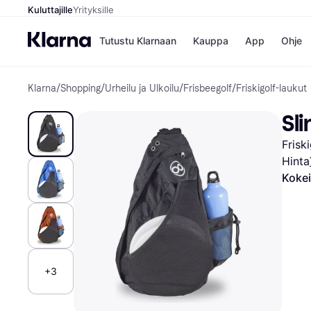
Kuluttajille
Yrityksille
Tutustu Klarnaan
Kauppa
App
Ohje
Klarna
/
Shopping
/
Urheilu ja Ulkoilu
/
Frisbeegolf
/
Friskigolf-laukut
Kaupat
Ma
Booking.
Mak
Sli
Gigantti
Mak
H&M
Mak
Frisk
Peten Koi
kul
Wolt
Mak
Hinta
Rah
Kokei
Mob
Kauppahakem
+3