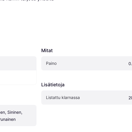
Mitat
Paino
0
Lisätietoja
Listattu klarnassa
2
en, Sininen, 
Punainen