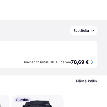
Suositeltu
78,69 €
Ilmainen toimitus
,
10-15 päivää
Näytä kaikki
Suosittu