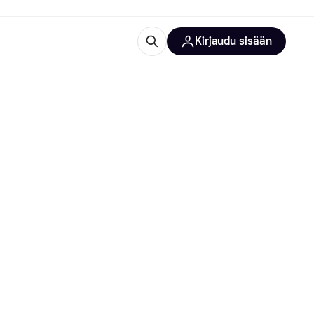
Kirjaudu sisään
totarvikkeet
rna?
 kategoriat