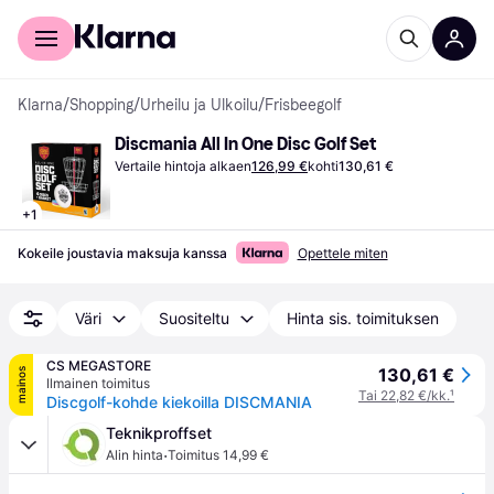
Kuluttajille
Yrityksille
Klarna
/
Shopping
/
Urheilu ja Ulkoilu
/
Frisbeegolf
Discmania All In One Disc Golf Set
Vertaile hintoja alkaen
126,99 €
kohti
130,61 €
+
1
Kokeile joustavia maksuja kanssa
Opettele miten
Väri
Suositeltu
Hinta sis. toimituksen
CS MEGASTORE
130,61 €
mainos
Ilmainen toimitus
Tai 22,82 €/kk.
¹
Discgolf-kohde kiekoilla DISCMANIA
Teknikproffset
·
Alin hinta
Toimitus 14,99 €