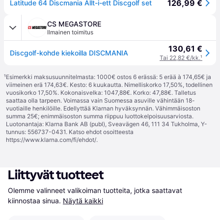
126,99 €
Latitude 64 Discmania Allt-i-ett Discgolf set
CS MEGASTORE
Ilmainen toimitus
130,61 €
Discgolf-kohde kiekoilla DISCMANIA
Tai 22,82 €/kk.
¹
¹
Esimerkki maksusuunnitelmasta: 1000€ ostos 6 erässä: 5 erää à 174,65€ ja
viimeinen erä 174,63€. Kesto: 6 kuukautta. Nimelliskorko 17,50%, todellinen
vuosikorko 17,50%. Kokonaisvelka: 1047,88€. Korko: 47,88€. Talletus
saattaa olla tarpeen. Voimassa vain Suomessa asuville vähintään 18-
vuotiaille henkilöille. Edellyttää Klarnan hyväksynnän. Vähimmäisoston
summa 25€; enimmäisoston summa riippuu luottokelpoisuusarviosta.
Luotonantaja: Klarna Bank AB (publ), Sveavägen 46, 111 34 Tukholma, Y-
tunnus: 556737-0431. Katso ehdot osoitteesta
https://www.klarna.com/fi/ehdot/
.
Liittyvät tuotteet
Olemme valinneet valikoiman tuotteita, jotka saattavat 
kiinnostaa sinua.
Näytä kaikki