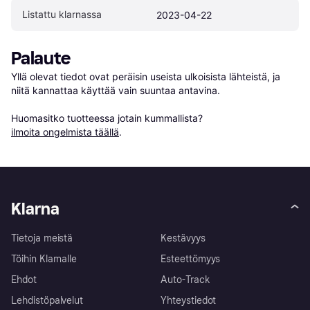
Listattu klarnassa
2023-04-22
Palaute
Yllä olevat tiedot ovat peräisin useista ulkoisista lähteistä, ja 
niitä kannattaa käyttää vain suuntaa antavina.

Huomasitko tuotteessa jotain kummallista? 
ilmoita ongelmista täällä
.
Klarna
Tietoja meistä
Kestävyys
Töihin Klarnalle
Esteettömyys
Ehdot
Auto-Track
Lehdistöpalvelut
Yhteystiedot