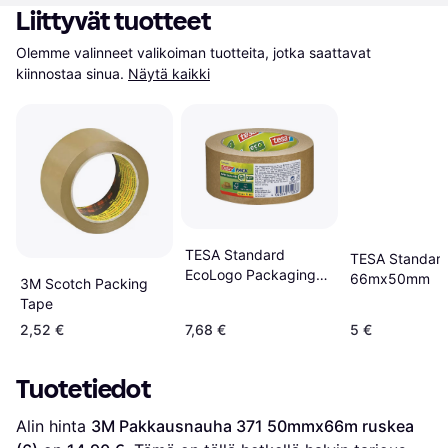
Liittyvät tuotteet
Olemme valinneet valikoiman tuotteita, jotka saattavat 
kiinnostaa sinua.
Näytä kaikki
TESA Standard
TESA Standar
EcoLogo Packaging
66mx50mm
3M Scotch Packing
Tape 50mx50mm
Tape
2,52 €
7,68 €
5 €
Tuotetiedot
Alin hinta 
3M Pakkausnauha 371 50mmx66m ruskea 