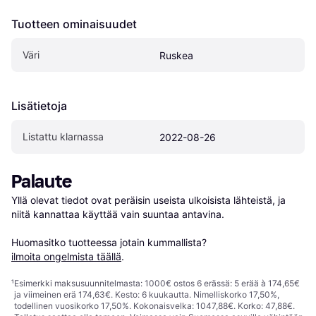
Tuotteen ominaisuudet
Väri
Ruskea
Lisätietoja
Listattu klarnassa
2022-08-26
Palaute
Yllä olevat tiedot ovat peräisin useista ulkoisista lähteistä, ja 
niitä kannattaa käyttää vain suuntaa antavina.

Huomasitko tuotteessa jotain kummallista? 
ilmoita ongelmista täällä
.
¹
Esimerkki maksusuunnitelmasta: 1000€ ostos 6 erässä: 5 erää à 174,65€
ja viimeinen erä 174,63€. Kesto: 6 kuukautta. Nimelliskorko 17,50%,
todellinen vuosikorko 17,50%. Kokonaisvelka: 1047,88€. Korko: 47,88€.