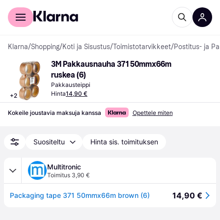
Kuluttajille
Yrityksille
Klarna
/
Shopping
/
Koti ja Sisustus
/
Toimistotarvikkeet
/
Postitus- ja P
3M Pakkausnauha 371 50mmx66m 
ruskea (6)
Pakkausteippi
Hinta
14,90 €
+
2
Kokeile joustavia maksuja kanssa
Opettele miten
Suositeltu
Hinta sis. toimituksen
Multitronic
Toimitus 3,90 €
14,90 €
Packaging tape 371 50mmx66m brown (6)