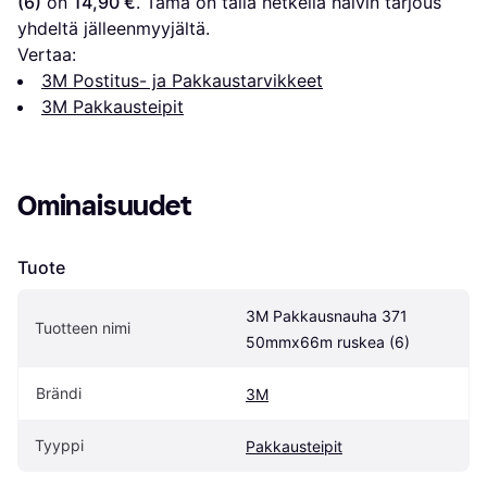
(6)
 on 
14,90 €
. Tämä on tällä hetkellä halvin tarjous 
yhdeltä jälleenmyyjältä.
Vertaa:
3M Postitus- ja Pakkaustarvikkeet
3M Pakkausteipit
Ominaisuudet
Tuote
3M Pakkausnauha 371 
Tuotteen nimi
50mmx66m ruskea (6)
Brändi
3M
Tyyppi
Pakkausteipit