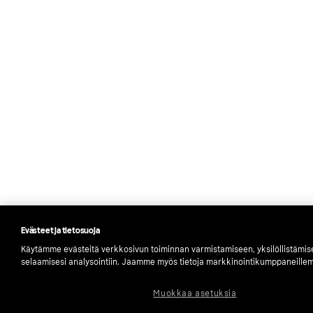
Evästeet ja tietosuoja
Käytämme evästeitä verkkosivun toiminnan varmistamiseen, yksilöllistämi
selaamisesi analysointiin. Jaamme myös tietoja markkinointikumppaneille
Muokkaa asetuksia