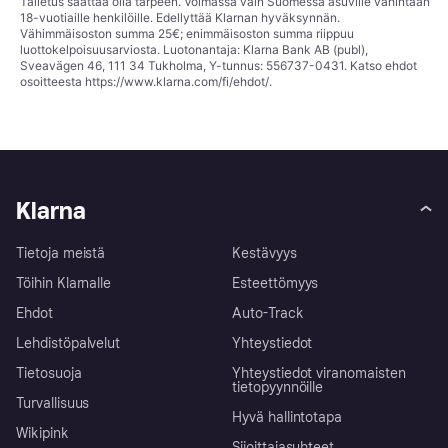
Talletus saattaa olla tarpeen. Voimassa vain Suomessa asuville vähintään
18-vuotiaille henkilöille. Edellyttää Klarnan hyväksynnän.
Vähimmäisoston summa 25€; enimmäisoston summa riippuu
luottokelpoisuusarviosta. Luotonantaja: Klarna Bank AB (publ),
Sveavägen 46, 111 34 Tukholma, Y-tunnus: 556737-0431. Katso ehdot
osoitteesta
https://www.klarna.com/fi/ehdot/
.
Klarna
Tietoja meistä
Kestävyys
Töihin Klarnalle
Esteettömyys
Ehdot
Auto-Track
Lehdistöpalvelut
Yhteystiedot
Tietosuoja
Yhteystiedot viranomaisten
tietopyynnöille
Turvallisuus
Hyvä hallintotapa
Wikipink
Sijoittajasuhteet