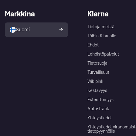
Markkina
Klarna
Tietoja meistä
Suomi
Töihin Klarnalle
Ehdot
Lehdistöpalvelut
Tietosuoja
Turvallisuus
Wikipink
Kestävyys
Esteettömyys
Auto-Track
Yhteystiedot
Yhteystiedot viranomais
tietopyynnöille