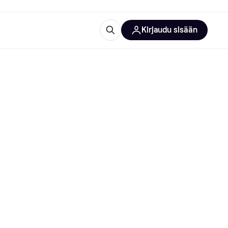
Kirjaudu sisään
totarvikkeet
rna?
 kategoriat