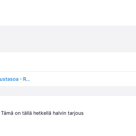
Kasvikuivuri - Ruostumaton Teräs - 500 W - 6 Kuivaustasoa - Royal Catering
. Tämä on tällä hetkellä halvin tarjous 