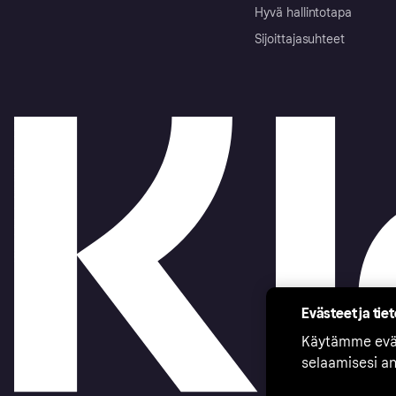
Hyvä hallintotapa
Sijoittajasuhteet
Evästeet ja tie
Käytämme eväs
selaamisesi a