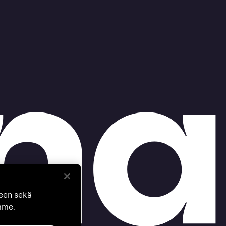
seen sekä
mme.