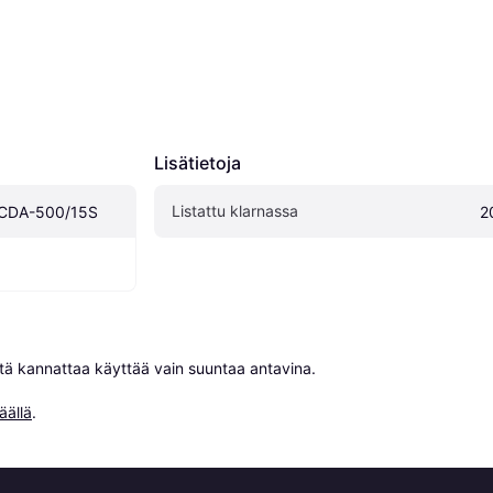
Lisätietoja
Listattu klarnassa
RCDA-500/15S
2
niitä kannattaa käyttää vain suuntaa antavina.

äällä
.