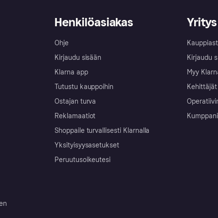
Henkilöasiakas
Yritys
Ohje
Kauppiast
Kirjaudu sisään
Kirjaudu s
Klarna app
Myy Klarn
Tutustu kauppoihin
Kehittäjät
Ostajan turva
Operatiivi
Reklamaatiot
Kumppanit 
Shoppaile turvallisesti Klarnalla
Yksityisyysasetukset
Peruutusoikeutesi
ten