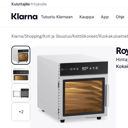
Kuluttajille
Yrityksille
Tutustu Klarnaan
Kauppa
App
Ohje
Klarna
/
Shopping
/
Koti ja Sisustus
/
Keittiökoneet
/
Ruokakuivaime
Kaupat
Ma
Booking.
Mak
Ro
Gigantti
Mak
H&M
Mak
Hinta
Peten Koi
kul
Wolt
Mak
Kokei
Rah
Mob
Kauppahakem
+2