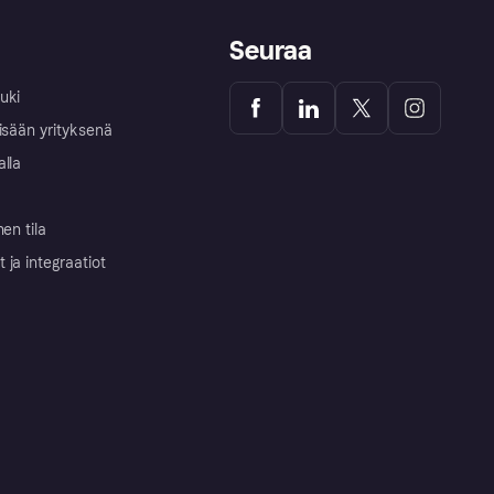
Seuraa
uki
isään yrityksenä
alla
nen tila
ja integraatiot