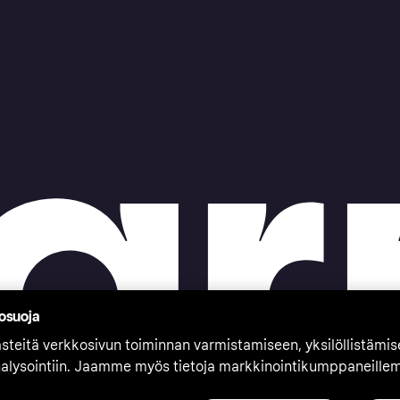
tosuoja
teitä verkkosivun toiminnan varmistamiseen, yksilöllistämi
nalysointiin. Jaamme myös tietoja markkinointikumppaneille