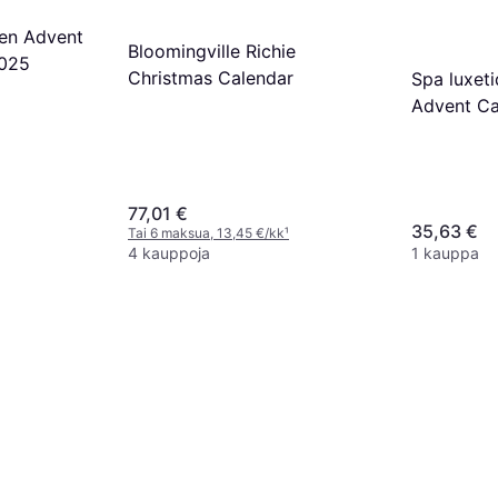
en Advent
Bloomingville Richie
2025
Christmas Calendar
Spa luxet
Advent Ca
Christma
77,01 €
35,63 €
Tai 6 maksua, 13,45 €/kk
¹
4 kauppoja
1 kauppa