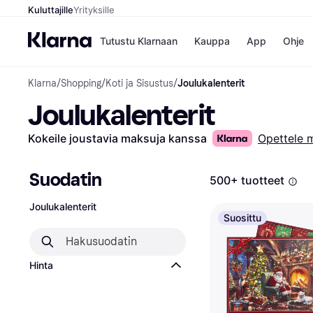
Kuluttajille
Yrityksille
Tutustu Klarnaan
Kauppa
App
Ohje
Klarna
/
Shopping
/
Koti ja Sisustus
/
Joulukalenterit
Kaupat
Ma
Joulukalenterit
Booking.
Mak
Gigantti
Mak
H&M
Mak
Kokeile joustavia maksuja kanssa
Opettele 
Peten Koi
kul
Wolt
Mak
Rah
Suodatin
500+ tuotteet
Mob
Joulukalenterit
Kauppahakem
Suosittu
Hinta