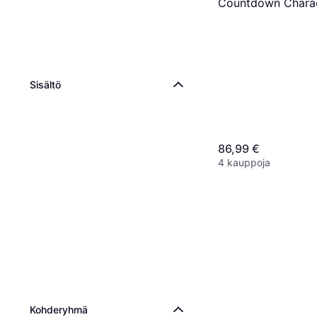
Countdown Chara
Box
Sisältö
86,99 €
4 kauppoja
Kohderyhmä