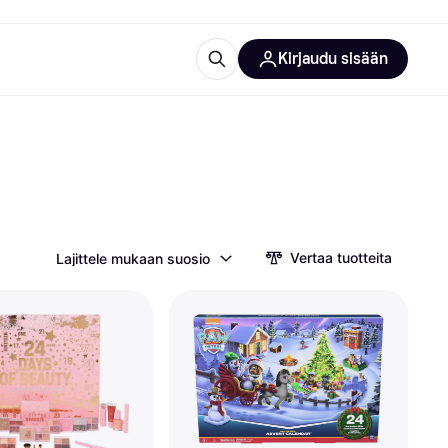
Kirjaudu sisään
totarvikkeet
rna?
Vertaa tuotteita
Lajittele mukaan suosio
 kategoriat