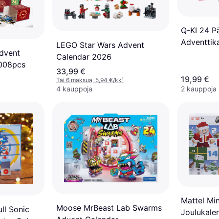
Q-KI 24 P
Adventtika
LEGO Star Wars Advent
dvent
Calendar 2026
1008pcs
33,99 €
19,99 €
Tai 6 maksua, 5,94 €/kk
¹
4 kauppoja
2 kauppoja
Mattel Min
Moose MrBeast Lab Swarms
ll Sonic
Joulukale