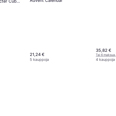
Advent Calendar
cter Cube
35,82 €
21,24 €
Tai 6 maksua,
5 kauppoja
4 kauppoja