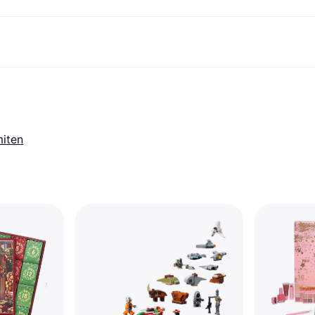
ksuvaihtoehdot
Shoppaile ja vertaa hintoja
Ostokset ja palkinnot
Raha-asiat
Lisätietoa
Valokuvat
Toimis
com
suvaihtoehdot
Ale
Tutustu kauppoihin
Pelaaminen ja Viihde
Klarna-kortti
Mikä on Kla
sa heti
Kauneus & Terveys
Cashback
Puhelimet & Wearablet
Saldo
sa 30 päivän
Vaatteet
Jäsenyys
Lapset ja Perhe
Tilityypit
miten
ratarvike
uessa
Lelut
Moottorikuljetukset
Säästötili
sa 3 erässä
Koti ja Sisustus
Puutarha ja Patio
Talletustili
oitus
Ääni ja Kuva
Keittiökoneet
ilePay
Urheilu ja Ulkoilu
Kodinkoneet
Tietotekniikka
Kirjat, Elokuvat ja Musiikki
isto
Tee se itse
Kaikki