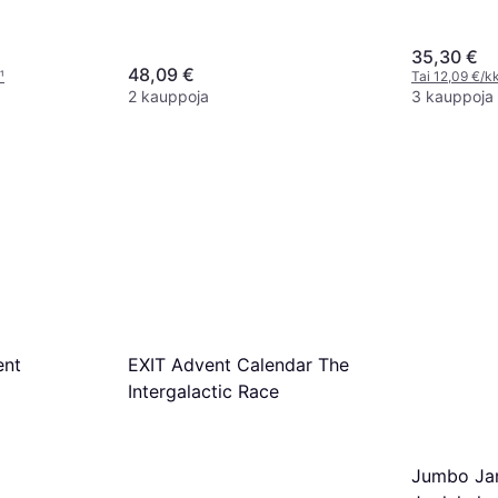
76231 2022
35,30 €
48,09 €
¹
Tai 12,09 €/kk
2 kauppoja
3 kauppoja
ent
EXIT Advent Calendar The
Intergalactic Race
Jumbo Jan