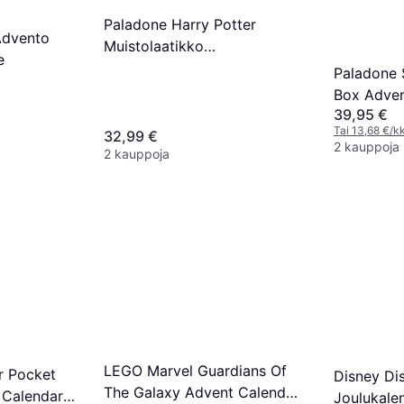
Paladone Harry Potter
 Advento
Muistolaatikko
e
Adventtikalenteri
Paladone 
Box Adven
39,95 €
Tai 13,68 €/kk
32,99 €
2 kauppoja
2 kauppoja
LEGO Marvel Guardians Of
r Pocket
Disney Dis
The Galaxy Advent Calendar
 Calendar
Joulukale