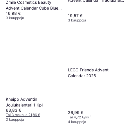
Advent Calendar Traditional
Zmile Cosmetics Beauty
Pink Fluffy
Advent Calendar Cube Blue
16,98 €
Magic
19,57 €
3 kauppoja
3 kauppoja
LEGO Friends Advent
Calendar 2026
Kneipp Adventin
Joulukalenteri 1 Kpl
63,83 €
26,99 €
Tai 3 maksua 21,86 €
Tai 4,72 €/kk.
¹
3 kauppoja
4 kauppoja