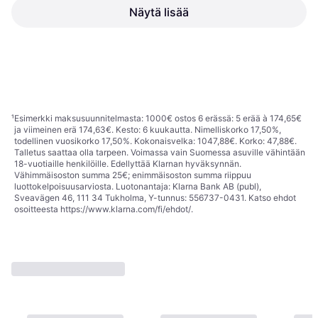
Näytä lisää
OYOY Rainbow Christmas
Calendar Multi
30,10 €
36,12 €
30,20 €
3 kauppoja
3 kauppoja
1
2
3
...
11
...
18
¹
Esimerkki maksusuunnitelmasta: 1000€ ostos 6 erässä: 5 erää à 174,65€
ja viimeinen erä 174,63€. Kesto: 6 kuukautta. Nimelliskorko 17,50%,
todellinen vuosikorko 17,50%. Kokonaisvelka: 1047,88€. Korko: 47,88€.
Talletus saattaa olla tarpeen. Voimassa vain Suomessa asuville vähintään
18-vuotiaille henkilöille. Edellyttää Klarnan hyväksynnän.
Vähimmäisoston summa 25€; enimmäisoston summa riippuu
luottokelpoisuusarviosta. Luotonantaja: Klarna Bank AB (publ),
Sveavägen 46, 111 34 Tukholma, Y-tunnus: 556737-0431. Katso ehdot
osoitteesta
https://www.klarna.com/fi/ehdot/
.