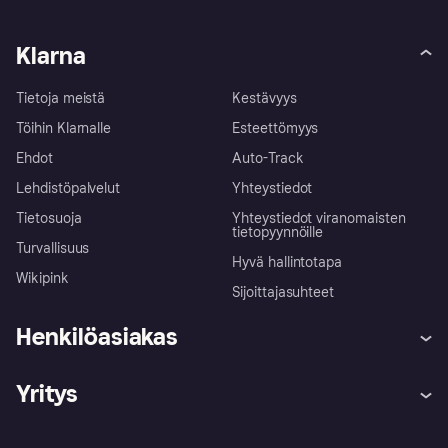
Klarna
Tietoja meistä
Kestävyys
Töihin Klarnalle
Esteettömyys
Ehdot
Auto-Track
Lehdistöpalvelut
Yhteystiedot
Tietosuoja
Yhteystiedot viranomaisten
tietopyynnöille
Turvallisuus
Hyvä hallintotapa
Wikipink
Sijoittajasuhteet
Henkilöasiakas
Ohje
Reklamaatiot
Yritys
Kirjaudu sisään
Shoppaile turvallisesti Klarnalla
Kauppiastuki
Kehittäjät
Klarna app
Yksityisyysasetukset