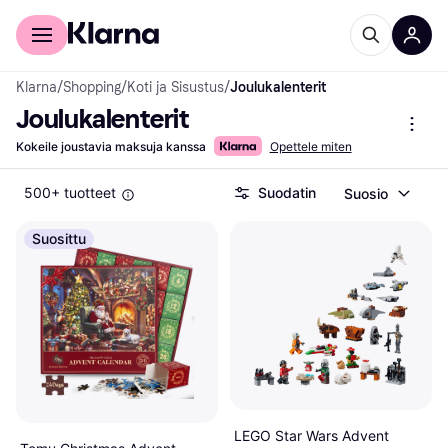
Kuluttajille
Yrityksille
Klarna
/
Shopping
/
Koti ja Sisustus
/
Joulukalenterit
Joulukalenterit
Kokeile joustavia maksuja kanssa
Opettele miten
500+ tuotteet
Suodatin
Suosio
Suosittu
LEGO Star Wars Advent