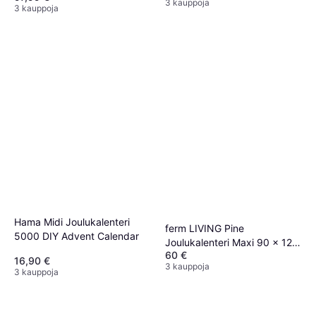
3 kauppoja
3 kauppoja
Hama Midi Joulukalenteri
ferm LIVING Pine
5000 DIY Advent Calendar
Joulukalenteri Maxi 90 x 125
60 €
cm
16,90 €
3 kauppoja
3 kauppoja