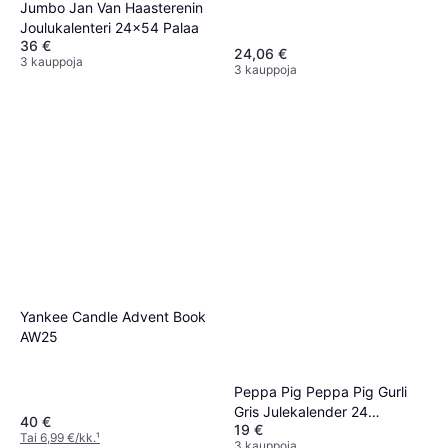
Jumbo Jan Van Haasterenin
Taianomaisia Hetkiä
Joulukalenteri 24x54 Palaa
36 €
24,06 €
3 kauppoja
3 kauppoja
Yankee Candle Advent Book
AW25
Peppa Pig Peppa Pig Gurli
Gris Julekalender 24
40 €
19 €
Billedbøger
Tai 6,99 €/kk.
¹
3 kauppoja