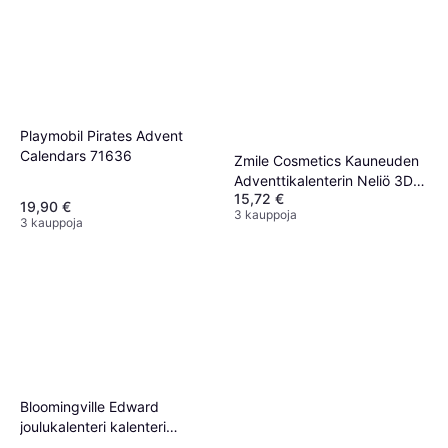
Playmobil Pirates Advent
Calendars 71636
Zmile Cosmetics Kauneuden
Adventtikalenterin Neliö 3D
15,72 €
Joulukuuset
19,90 €
3 kauppoja
3 kauppoja
Bloomingville Edward
joulukalenteri kalenteri
valaistulla bussilla Punainen