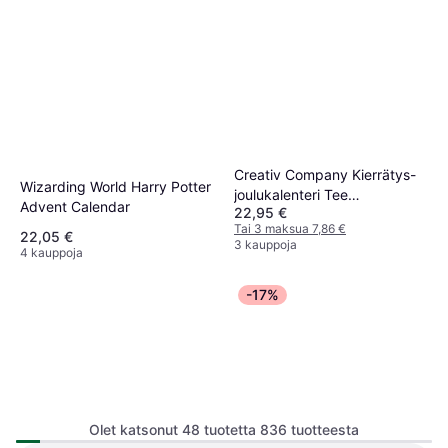
Creativ Company Kierrätys-
Wizarding World Harry Potter
joulukalenteri Tee
Advent Calendar
22,95 €
talvimaisema
Tai 3 maksua 7,86 €
22,05 €
3 kauppoja
4 kauppoja
-17%
Bloomingville Paulownia
Advent Calendar Train
Olet katsonut 48 tuotetta 836 tuotteesta