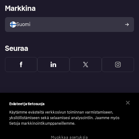
Kirjaudu sisään yrityksenä
Operatiivinen tila
Markkina
Tutustu kauppoihin
Peruutusoikeutesi
Myy Klarnalla
Kumppanit ja integraatiot
Ostajan turva
Suomi
Seuraa
Evästeet ja tietosuoja
Käytämme evästeitä verkkosivun toiminnan varmistamiseen,
yksilöllistämiseen sekä selaamisesi analysointiin. Jaamme myös
tietoja markkinointikumppaneillemme.
Muokkaa asetuksia