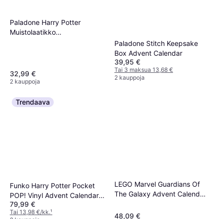
Paladone Harry Potter
Muistolaatikko
Adventtikalenteri
Paladone Stitch Keepsake
Box Advent Calendar
39,95 €
Tai 3 maksua 13,68 €
32,99 €
2 kauppoja
2 kauppoja
Trendaava
LEGO Marvel Guardians Of
Funko Harry Potter Pocket
The Galaxy Advent Calendar
POP! Vinyl Advent Calendar
76231 2022
79,99 €
2022
Tai 13,98 €/kk.
¹
48,09 €