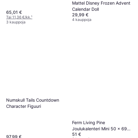
Mattel Disney Frozen Advent
Calendar Doll
65,01 €
29,99 €
Tai 11,36 €/kk.
¹
4 kauppoja
3 kauppoja
Numskull Tails Countdown
Character Figuuri
Ferm Living Pine
Joulukalenteri Mini 50 x 69
51 €
cm
97,99 €