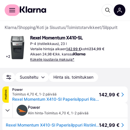
Kuluttajille
Yrityksille
Klarna
/
Shopping
/
Koti ja Sisustus
/
Toimistotarvikkeet
/
Silppurit
Rexel Momentum X410-SL
P-4 (ristileikkaus), 23 l
Vertaile hintoja alkaen
142,99 €
kohti
234,99 €
Alkaen 24,98 €/kk. kanssa
+
2
Kokeile joustavia maksuja*
Suositeltu
Hinta sis. toimituksen
Power
mainos
142,99 €
Toimitus 4,70 €
,
1-2 päivää
Rexel Momentum X410-Sl Paperisilppuri Ristiinleikkaava musta, harmaa
Power
·
Alin hinta
Toimitus 4,70 €
,
1-2 päivää
142,99 €
Rexel Momentum X410-Sl Paperisilppuri Ristiinleikkaava musta, harmaa