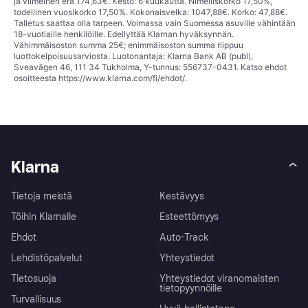
ja viimeinen erä 174,63€. Kesto: 6 kuukautta. Nimelliskorko 17,50%,
todellinen vuosikorko 17,50%. Kokonaisvelka: 1047,88€. Korko: 47,88€.
Talletus saattaa olla tarpeen. Voimassa vain Suomessa asuville vähintään
18-vuotiaille henkilöille. Edellyttää Klarnan hyväksynnän.
Vähimmäisoston summa 25€; enimmäisoston summa riippuu
luottokelpoisuusarviosta. Luotonantaja: Klarna Bank AB (publ),
Sveavägen 46, 111 34 Tukholma, Y-tunnus: 556737-0431. Katso ehdot
osoitteesta
https://www.klarna.com/fi/ehdot/
.
Klarna
Tietoja meistä
Kestävyys
Töihin Klarnalle
Esteettömyys
Ehdot
Auto-Track
Lehdistöpalvelut
Yhteystiedot
Tietosuoja
Yhteystiedot viranomaisten
tietopyynnöille
Turvallisuus