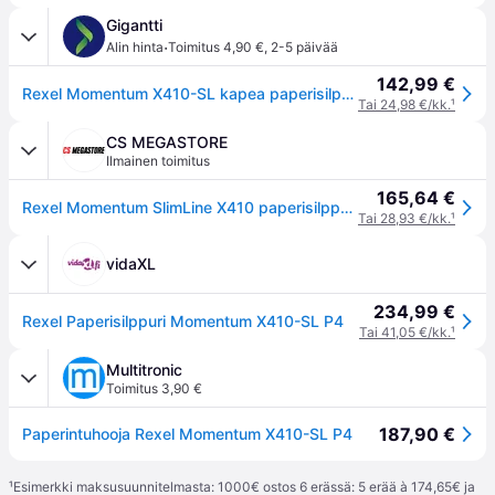
Gigantti
·
Alin hinta
Toimitus 4,90 €
,
2-5 päivää
142,99 €
Rexel Momentum X410-SL kapea paperisilppuri (ristiinleikkaava)
Tai 24,98 €/kk.
¹
CS MEGASTORE
Ilmainen toimitus
165,64 €
Rexel Momentum SlimLine X410 paperisilppuri, P4, Ristiinleikkaava, 4 x 28 mm, 23 L, 225 arkkia, 62 dB, Painikkeet
Tai 28,93 €/kk.
¹
vidaXL
234,99 €
Rexel Paperisilppuri Momentum X410-SL P4
Tai 41,05 €/kk.
¹
Multitronic
Toimitus 3,90 €
187,90 €
Paperintuhooja Rexel Momentum X410-SL P4
¹
Esimerkki maksusuunnitelmasta: 1000€ ostos 6 erässä: 5 erää à 174,65€ ja