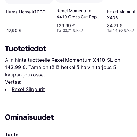
Rexel Momentum
Rexel Moment
Hama Home X10CD
X410 Cross Cut Paper
X406
Shredder
129,99 €
84,71 €
47,90 €
Tai 22,71 €/kk.
¹
Tai 14,80 €/kk.
¹
Tuotetiedot
Alin hinta tuotteelle 
Rexel Momentum X410-SL
 on 
142,99 €
. Tämä on tällä hetkellä halvin tarjous 
5
kaupan joukossa.
Vertaa:
Rexel Silppurit
Ominaisuudet
Tuote