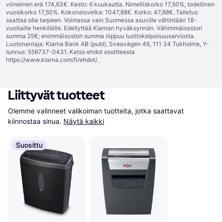
viimeinen erä 174,63€. Kesto: 6 kuukautta. Nimelliskorko 17,50%, todellinen
vuosikorko 17,50%. Kokonaisvelka: 1047,88€. Korko: 47,88€. Talletus
saattaa olla tarpeen. Voimassa vain Suomessa asuville vähintään 18-
vuotiaille henkilöille. Edellyttää Klarnan hyväksynnän. Vähimmäisoston
summa 25€; enimmäisoston summa riippuu luottokelpoisuusarviosta.
Luotonantaja: Klarna Bank AB (publ), Sveavägen 46, 111 34 Tukholma, Y-
tunnus: 556737-0431. Katso ehdot osoitteesta
https://www.klarna.com/fi/ehdot/
.
Liittyvät tuotteet
Olemme valinneet valikoiman tuotteita, jotka saattavat 
kiinnostaa sinua.
Näytä kaikki
Suosittu