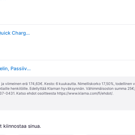
SBS Wireless Gravity Phone Holder for Cars with a Quick Charger - Black
SBS TESUPGRAVWIRLITE10W, Matkapuhelin/älypuhelin, Passiiviteline, Auto, Musta
ja viimeinen erä 174,63€. Kesto: 6 kuukautta. Nimelliskorko 17,50%, todellinen 
tiaille henkilöille. Edellyttää Klarnan hyväksynnän. Vähimmäisoston summa 25€
37-0431. Katso ehdot osoitteesta
https://www.klarna.com/fi/ehdot/
.
 kiinnostaa sinua.