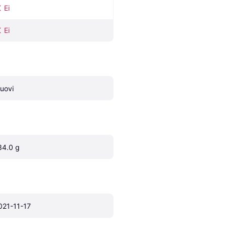
Ei
Ei
uovi
34.0 g
021-11-17