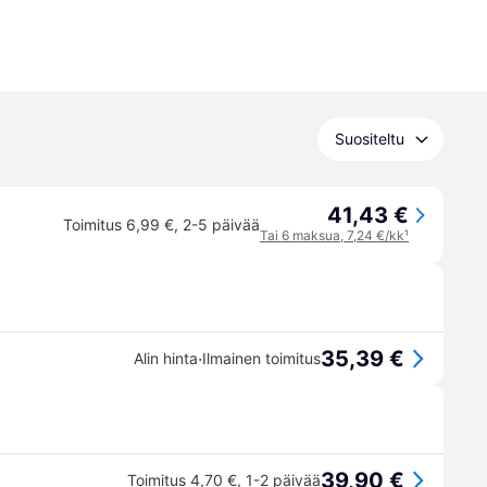
Suositeltu
41,43 €
Toimitus 6,99 €
,
2-5 päivää
Tai 6 maksua, 7,24 €/kk
¹
35,39 €
·
Alin hinta
Ilmainen toimitus
39,90 €
Toimitus 4,70 €
,
1-2 päivää