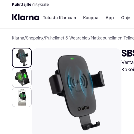
Kuluttajille
Yrityksille
Tutustu Klarnaan
Kauppa
App
Ohje
Klarna
/
Shopping
/
Puhelimet & Wearablet
/
Matkapuhelimen Telin
Kaupat
Mak
Booking.
Mak
SB
Gigantti
Mak
H&M
Mak
Verta
Peten Koi
Mak
Wolt
Rah
Kokei
Mob
Kauppahakem