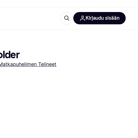
Kirjaudu sisään
totarvikkeet
rna?
older
Matkapuhelimen Telineet
 kategoriat