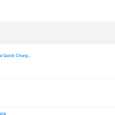
SBS Wireless Gravity Phone Holder for Cars with a Quick Charger - Black
sta