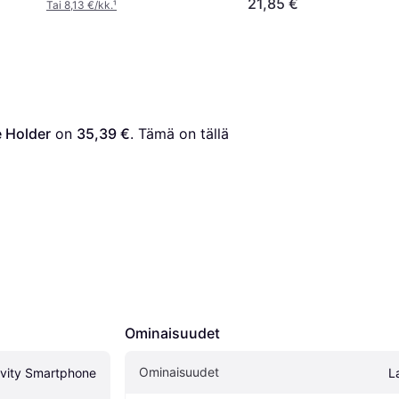
21,85 €
Tai 8,13 €/kk.
¹
 Holder
 on 
35,39 €
. Tämä on tällä 
Ominaisuudet
Ominaisuudet
vity Smartphone 
L