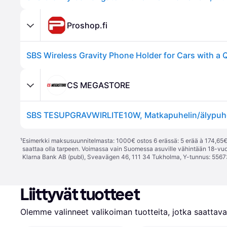
Proshop.fi
CS MEGASTORE
¹
Esimerkki maksusuunnitelmasta: 1000€ ostos 6 erässä: 5 erää à 174,65€ 
saattaa olla tarpeen. Voimassa vain Suomessa asuville vähintään 18-vuo
Klarna Bank AB (publ), Sveavägen 46, 111 34 Tukholma, Y-tunnus: 5567
Liittyvät tuotteet
Olemme valinneet valikoiman tuotteita, jotka saattavat