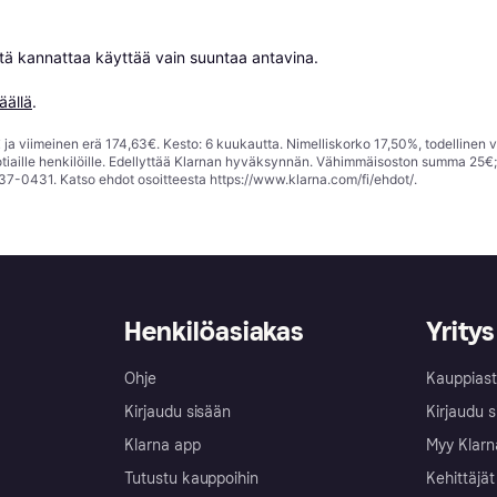
niitä kannattaa käyttää vain suuntaa antavina.

äällä
.
ja viimeinen erä 174,63€. Kesto: 6 kuukautta. Nimelliskorko 17,50%, todellinen 
tiaille henkilöille. Edellyttää Klarnan hyväksynnän. Vähimmäisoston summa 25€
37-0431. Katso ehdot osoitteesta
https://www.klarna.com/fi/ehdot/
.
Henkilöasiakas
Yritys
Ohje
Kauppiast
Kirjaudu sisään
Kirjaudu s
Klarna app
Myy Klarn
Tutustu kauppoihin
Kehittäjät