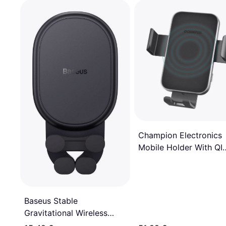
Champion Electronics
Mobile Holder With QI
Charging
Baseus Stable
Gravitational Wireless
Charging Car Mount Pro