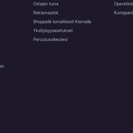
Ostajan turva
Operatiivi
Reklamaatiot
Kumppanit 
Shoppaile turvallisesti Klarnalla
Yksityisyysasetukset
Peruutusoikeutesi
ten