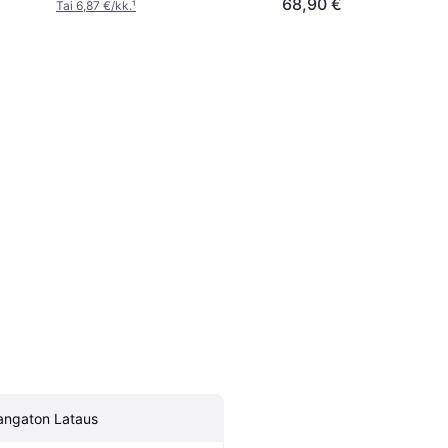
68,90 €
Tai 6,87 €/kk.
¹
angaton Lataus