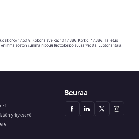
vuosikorko 17,50%. Kokonaisvelka: 1047,88€. Korko: 47,88€. Talletus
; enimmäisoston summa riippuu luottokelpoisuusarviosta. Luotonantaja:
Seuraa
uki
isään yrityksenä
alla