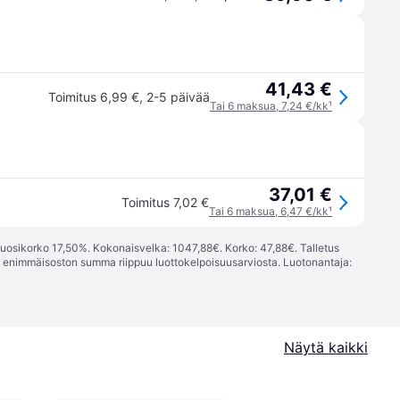
41,43 €
Toimitus 6,99 €
,
2-5 päivää
Tai 6 maksua, 7,24 €/kk
¹
37,01 €
Toimitus 7,02 €
Tai 6 maksua, 6,47 €/kk
¹
vuosikorko 17,50%. Kokonaisvelka: 1047,88€. Korko: 47,88€. Talletus
; enimmäisoston summa riippuu luottokelpoisuusarviosta. Luotonantaja:
Näytä kaikki