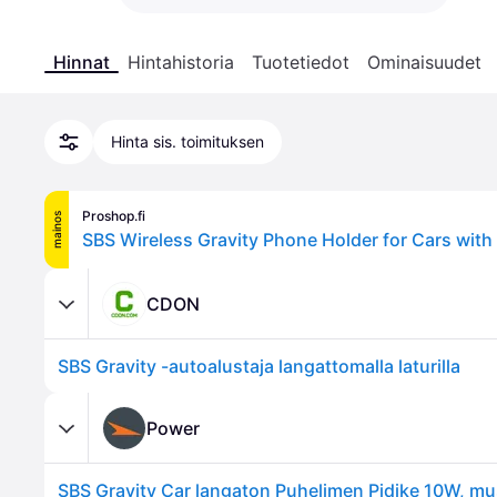
Hinnat
Hintahistoria
Tuotetiedot
Ominaisuudet
Hinta sis. toimituksen
Proshop.fi
mainos
CDON
SBS Gravity -autoalustaja langattomalla laturilla
Power
SBS Gravity Car langaton Puhelimen Pidike 10W, mu