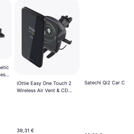
etic
less
Satechi Qi2 Car Char
iOttie Easy One Touch 2
Wireless Air Vent & CD
Slot Mount
39,31 €