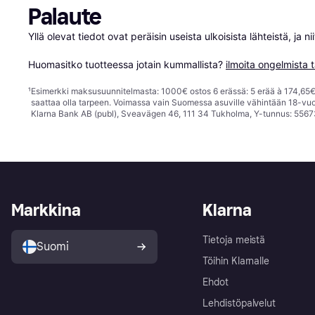
Palaute
Yllä olevat tiedot ovat peräisin useista ulkoisista lähteistä, ja 
Huomasitko tuotteessa jotain kummallista? 
ilmoita ongelmista t
¹
Esimerkki maksusuunnitelmasta: 1000€ ostos 6 erässä: 5 erää à 174,65€ 
saattaa olla tarpeen. Voimassa vain Suomessa asuville vähintään 18-vuo
Klarna Bank AB (publ), Sveavägen 46, 111 34 Tukholma, Y-tunnus: 5567
Markkina
Klarna
Tietoja meistä
Suomi
Töihin Klarnalle
Ehdot
Lehdistöpalvelut