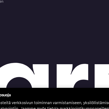
ten
tosuoja
teitä verkkosivun toiminnan varmistamiseen, yksilöllistämi
nalysointiin. Jaamme myös tietoja markkinointikumppaneille