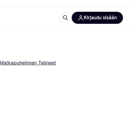
Kirjaudu sisään
totarvikkeet
rna?
Matkapuhelimen Telineet
 kategoriat