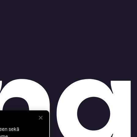
seen sekä
mme.