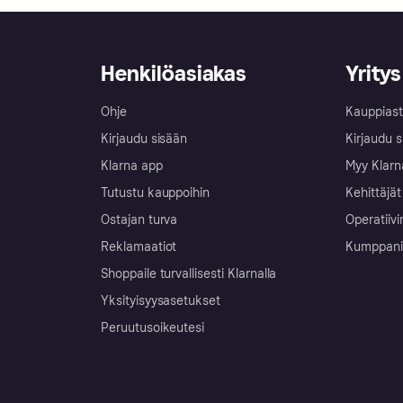
Henkilöasiakas
Yritys
Ohje
Kauppiast
Kirjaudu sisään
Kirjaudu s
Klarna app
Myy Klarn
Tutustu kauppoihin
Kehittäjät
Ostajan turva
Operatiivi
Reklamaatiot
Kumppanit 
Shoppaile turvallisesti Klarnalla
Yksityisyysasetukset
Peruutusoikeutesi