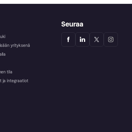
Seuraa
uki
isään yrityksenä
alla
nen tila
ja integraatiot