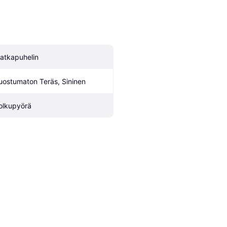
atkapuhelin
uostumaton Teräs, Sininen
olkupyörä