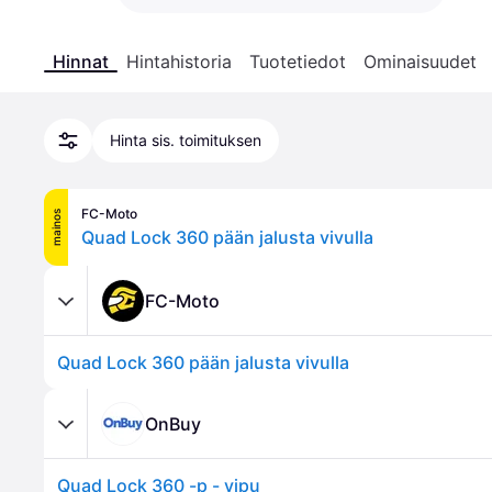
Hinnat
Hintahistoria
Tuotetiedot
Ominaisuudet
Hinta sis. toimituksen
FC-Moto
mainos
Quad Lock 360 pään jalusta vivulla
FC-Moto
Quad Lock 360 pään jalusta vivulla
OnBuy
Quad Lock 360 -p - vipu