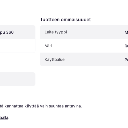
Tuotteen ominaisuudet
Laite tyyppi
ipu 360
M
Väri
R
Käyttöalue
P
niitä kannattaa käyttää vain suuntaa antavina.

äällä
.