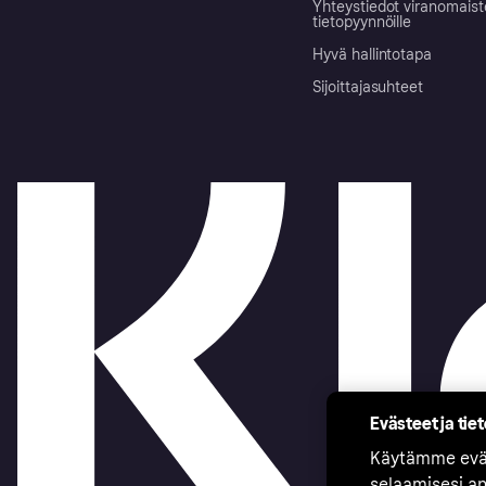
Yhteystiedot viranomais
tietopyynnöille
Hyvä hallintotapa
Sijoittajasuhteet
Evästeet ja tie
Käytämme eväs
selaamisesi a