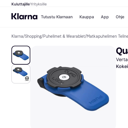
Kuluttajille
Yrityksille
Tutustu Klarnaan
Kauppa
App
Ohje
Klarna
/
Shopping
/
Puhelimet & Wearablet
/
Matkapuhelimen Telin
Kaupat
Ma
Booking.
Mak
Qu
Gigantti
Mak
H&M
Mak
Verta
Peten Koi
kul
Wolt
Mak
Kokei
Rah
Mob
Kauppahakem