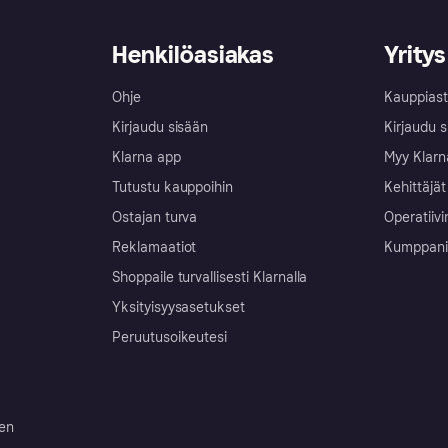
Henkilöasiakas
Yritys
Ohje
Kauppiast
Kirjaudu sisään
Kirjaudu s
Klarna app
Myy Klarn
Tutustu kauppoihin
Kehittäjät
Ostajan turva
Operatiivi
Reklamaatiot
Kumppanit 
Shoppaile turvallisesti Klarnalla
Yksityisyysasetukset
Peruutusoikeutesi
ten