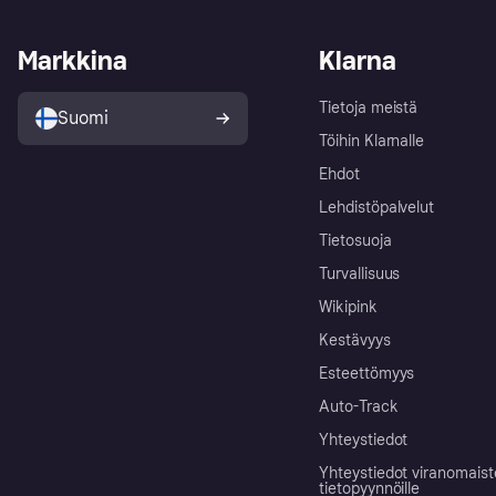
Markkina
Klarna
Tietoja meistä
Suomi
Töihin Klarnalle
Ehdot
Lehdistöpalvelut
Tietosuoja
Turvallisuus
Wikipink
Kestävyys
Esteettömyys
Auto-Track
Yhteystiedot
Yhteystiedot viranomais
tietopyynnöille