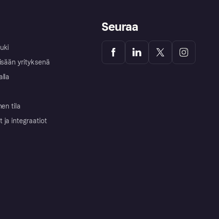
Seuraa
uki
isään yrityksenä
alla
nen tila
ja integraatiot