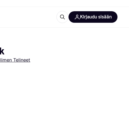
Kirjaudu sisään
totarvikkeet
rna?
nk
imen Telineet
 kategoriat