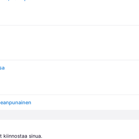
sa
aleanpunainen
 kiinnostaa sinua.