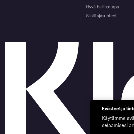
Hyvä hallintotapa
Sijoittajasuhteet
Evästeet ja tie
Käytämme eväs
selaamisesi a