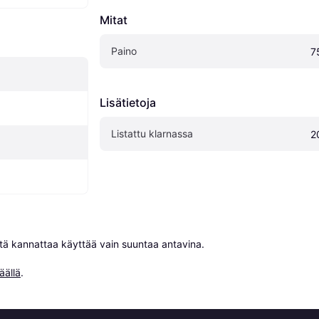
Mitat
Paino
7
Lisätietoja
Listattu klarnassa
2
niitä kannattaa käyttää vain suuntaa antavina.

äällä
.