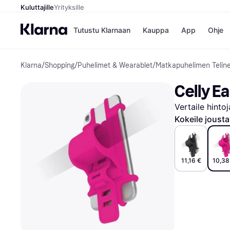
Kuluttajille
Yrityksille
Tutustu Klarnaan
Kauppa
App
Ohje
Klarna
/
Shopping
/
Puhelimet & Wearablet
/
Matkapuhelimen Telin
Kaupat
Mak
Booking.
Mak
Celly E
Gigantti
Mak
H&M
Mak
Vertaile hinto
Peten Koi
Mak
Wolt
Rah
Kokeile joust
Mob
Kauppahakem
11,16 €
10,38