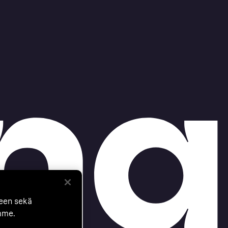
seen sekä
mme.