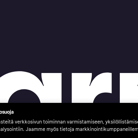
tosuoja
teitä verkkosivun toiminnan varmistamiseen, yksilöllistämi
nalysointiin. Jaamme myös tietoja markkinointikumppaneille