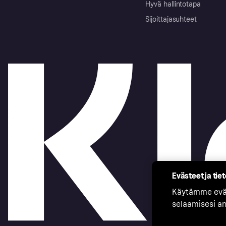
Hyvä hallintotapa
Sijoittajasuhteet
Evästeet ja tie
Käytämme eväs
selaamisesi a