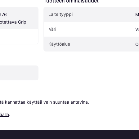
Tuotteen ominaisuudet
Laite tyyppi
76 
M
otettava Grip
Väri
V
Käyttöalue
O
niitä kannattaa käyttää vain suuntaa antavina.

äällä
.