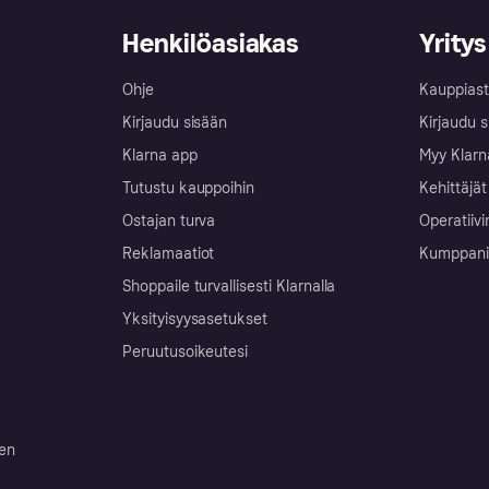
Henkilöasiakas
Yritys
Ohje
Kauppiast
Kirjaudu sisään
Kirjaudu s
Klarna app
Myy Klarn
Tutustu kauppoihin
Kehittäjät
Ostajan turva
Operatiivi
Reklamaatiot
Kumppanit 
Shoppaile turvallisesti Klarnalla
Yksityisyysasetukset
Peruutusoikeutesi
ten