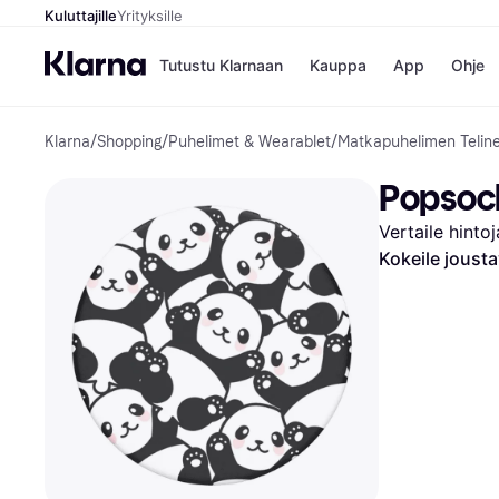
Kuluttajille
Yrityksille
Tutustu Klarnaan
Kauppa
App
Ohje
Klarna
/
Shopping
/
Puhelimet & Wearablet
/
Matkapuhelimen Telin
Kaupat
Ma
Booking.
Mak
Popsock
Gigantti
Mak
H&M
Mak
Vertaile hinto
Peten Koi
kul
Wolt
Mak
Kokeile joust
Rah
Mob
Kauppahakem