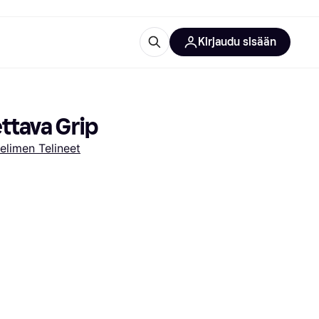
Kirjaudu sisään
totarvikkeet
rna?
ttava Grip
limen Telineet
 kategoriat