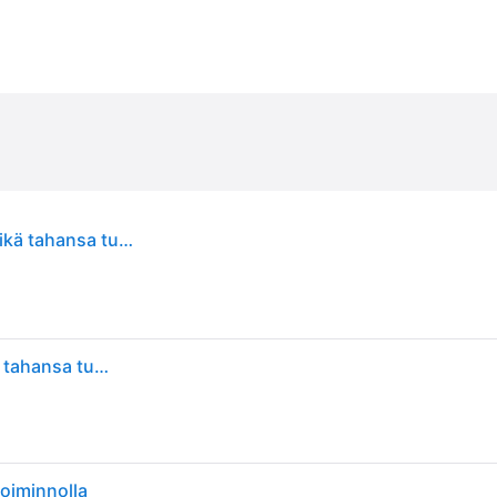
PopSockets 800976, Grippi, Musta, Valkoinen, Mikä tahansa tuotemerkki, Eläinkuvio, 39,7 mm, 39,7 mm
PopSockets 800976, Grippi, Musta, Valkoinen, Mikä tahansa tuotemerkki, Eläinkuvio, 39,7 mm, 39,7 mm
oiminnolla