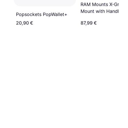
RAM Mounts X-Grip 
Mount with Handleba
Popsockets PopWallet+
Bolt Base Medium
20,90 €
87,99 €