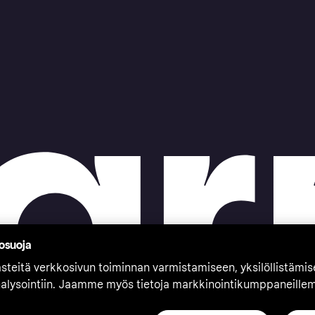
tosuoja
teitä verkkosivun toiminnan varmistamiseen, yksilöllistämi
nalysointiin. Jaamme myös tietoja markkinointikumppaneille