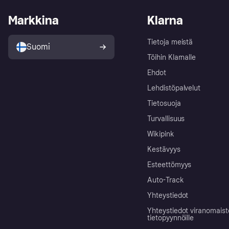
Markkina
Klarna
Tietoja meistä
Suomi
Töihin Klarnalle
Ehdot
Lehdistöpalvelut
Tietosuoja
Turvallisuus
Wikipink
Kestävyys
Esteettömyys
Auto-Track
Yhteystiedot
Yhteystiedot viranomais
tietopyynnöille