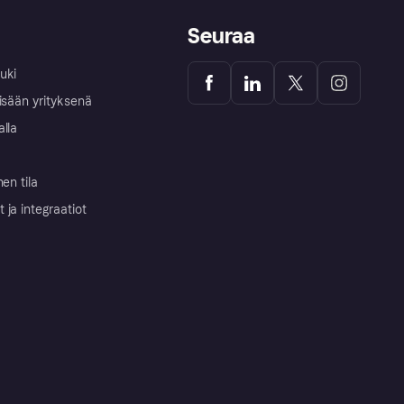
Seuraa
uki
isään yrityksenä
alla
nen tila
ja integraatiot