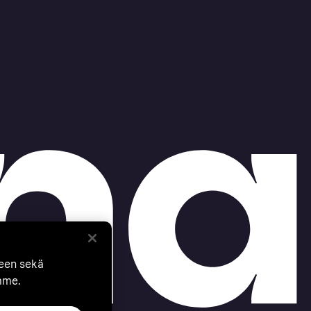
seen sekä
mme.