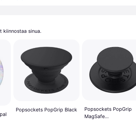
 kiinnostaa sinua.
Popsockets PopGrip
Popsockets PopGrip Black
pal
MagSafe
pidike/telineUniversal
Black