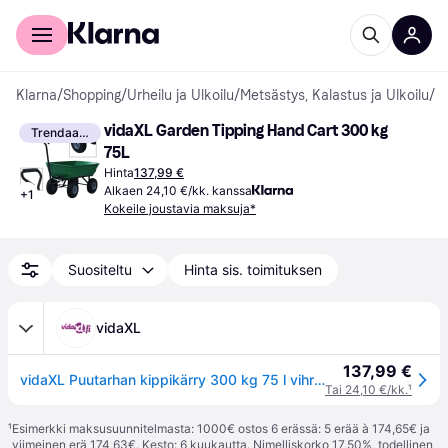
Kuluttajille
Yrityksille
Klarna
/
Shopping
/
Urheilu ja Ulkoilu
/
Metsästys, Kalastus ja Ulkoilu
/
H
vidaXL Garden Tipping Hand Cart 300 kg 
Trendaava
75L
Hinta
137,99 €
Alkaen 24,10 €/kk. kanssa
+
1
Kokeile joustavia maksuja*
Suositeltu
Hinta sis. toimituksen
vidaXL
137,99 €
vidaXL Puutarhan kippikärry 300 kg 75 l vihreä
Tai 24,10 €/kk.
¹
¹
Esimerkki maksusuunnitelmasta: 1000€ ostos 6 erässä: 5 erää à 174,65€ ja
viimeinen erä 174,63€. Kesto: 6 kuukautta. Nimelliskorko 17,50%, todellinen