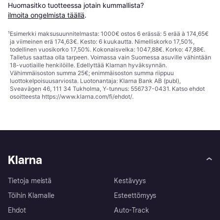
Huomasitko tuotteessa jotain kummallista? 
ilmoita ongelmista täällä
.
¹
Esimerkki maksusuunnitelmasta: 1000€ ostos 6 erässä: 5 erää à 174,65€
ja viimeinen erä 174,63€. Kesto: 6 kuukautta. Nimelliskorko 17,50%,
todellinen vuosikorko 17,50%. Kokonaisvelka: 1047,88€. Korko: 47,88€.
Talletus saattaa olla tarpeen. Voimassa vain Suomessa asuville vähintään
18-vuotiaille henkilöille. Edellyttää Klarnan hyväksynnän.
Vähimmäisoston summa 25€; enimmäisoston summa riippuu
luottokelpoisuusarviosta. Luotonantaja: Klarna Bank AB (publ),
Sveavägen 46, 111 34 Tukholma, Y-tunnus: 556737-0431. Katso ehdot
osoitteesta
https://www.klarna.com/fi/ehdot/
.
Klarna
Tietoja meistä
Kestävyys
Töihin Klarnalle
Esteettömyys
Ehdot
Auto-Track