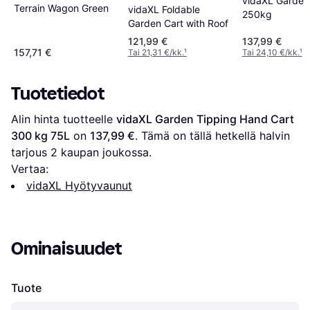
vidaXL Garden 
Terrain Wagon Green
vidaXL Foldable
250kg
Garden Cart with Roof
121,99 €
137,99 €
157,71 €
Tai 21,31 €/kk.
¹
Tai 24,10 €/kk.
¹
Tuotetiedot
Alin hinta tuotteelle 
vidaXL Garden Tipping Hand Cart 
300 kg 75L
 on 
137,99 €
. Tämä on tällä hetkellä halvin 
tarjous 
2
 kaupan joukossa.
Vertaa:
vidaXL Hyötyvaunut
Ominaisuudet
Tuote