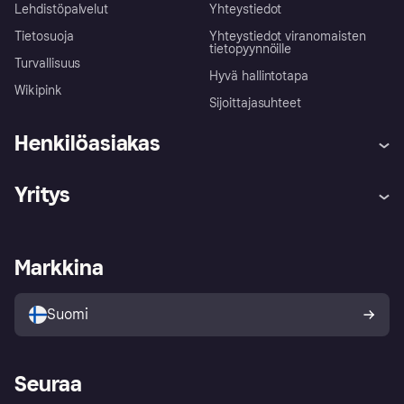
Lehdistöpalvelut
Yhteystiedot
Tietosuoja
Yhteystiedot viranomaisten
tietopyynnöille
Turvallisuus
Hyvä hallintotapa
Wikipink
Sijoittajasuhteet
Henkilöasiakas
Ohje
Reklamaatiot
Yritys
Kirjaudu sisään
Shoppaile turvallisesti Klarnalla
Kauppiastuki
Kehittäjät
Klarna app
Yksityisyysasetukset
Kirjaudu sisään yrityksenä
Operatiivinen tila
Markkina
Tutustu kauppoihin
Peruutusoikeutesi
Myy Klarnalla
Kumppanit ja integraatiot
Ostajan turva
Suomi
Seuraa