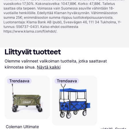
vuosikorko 17,50%. Kokonaisvelka: 1047,88€. Korko: 47,88€. Talletus
saattaa olla tarpeen. Voimassa vain Suomessa asuville vähintään 18-
vuotiaille henkilöille. Edellyttää Klarnan hyväksynnän. Vähimmäisoston
summa 25€; enimmäisoston summa riippuu luottokelpoisuusarviosta.
Luotonantaja: Klarna Bank AB (publ), Sveavägen 46, 111 34 Tukholma, Y-
tunnus: 556737-0431. Katso ehdot osoitteesta
https://www.klarna.com/fi/ehdot/
.
Liittyvät tuotteet
Olemme valinneet valikoiman tuotteita, jotka saattavat 
kiinnostaa sinua.
Näytä kaikki
Trendaava
Trendaava
Coleman Ultimate