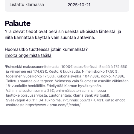
Listattu klarnassa
2025-10-21
Palaute
Yllä olevat tiedot ovat peräisin useista ulkoisista lähteistä, ja 
niitä kannattaa käyttää vain suuntaa antavina.

Huomasitko tuotteessa jotain kummallista? 
ilmoita ongelmista täällä
.
¹
Esimerkki maksusuunnitelmasta: 1000€ ostos 6 erässä: 5 erää à 174,65€
ja viimeinen erä 174,63€. Kesto: 6 kuukautta. Nimelliskorko 17,50%,
todellinen vuosikorko 17,50%. Kokonaisvelka: 1047,88€. Korko: 47,88€.
Talletus saattaa olla tarpeen. Voimassa vain Suomessa asuville vähintään
18-vuotiaille henkilöille. Edellyttää Klarnan hyväksynnän.
Vähimmäisoston summa 25€; enimmäisoston summa riippuu
luottokelpoisuusarviosta. Luotonantaja: Klarna Bank AB (publ),
Sveavägen 46, 111 34 Tukholma, Y-tunnus: 556737-0431. Katso ehdot
osoitteesta
https://www.klarna.com/fi/ehdot/
.