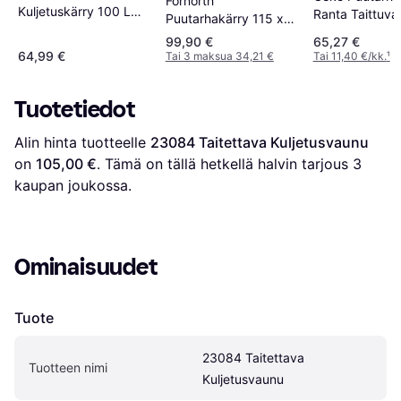
Fornorth
Kuljetuskärry 100 L
Ranta Taittuva
Puutarhakärry 115 x
Musta
61 x 105 cm 100 kg
99,90 €
65,27 €
musta
64,99 €
Tai 3 maksua 34,21 €
Tai 11,40 €/kk.
¹
Tuotetiedot
Alin hinta tuotteelle 
23084 Taitettava Kuljetusvaunu
on 
105,00 €
. Tämä on tällä hetkellä halvin tarjous 
3
kaupan joukossa.
Ominaisuudet
Tuote
23084 Taitettava 
Tuotteen nimi
Kuljetusvaunu