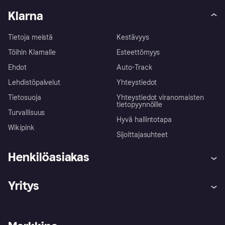
Klarna
Tietoja meistä
Kestävyys
Töihin Klarnalle
Esteettömyys
Ehdot
Auto-Track
Lehdistöpalvelut
Yhteystiedot
Tietosuoja
Yhteystiedot viranomaisten
tietopyynnöille
Turvallisuus
Hyvä hallintotapa
Wikipink
Sijoittajasuhteet
Henkilöasiakas
Ohje
Reklamaatiot
Yritys
Kirjaudu sisään
Shoppaile turvallisesti Klarnalla
Kauppiastuki
Kehittäjät
Klarna app
Yksityisyysasetukset
Kirjaudu sisään yrityksenä
Operatiivinen tila
Tutustu kauppoihin
Peruutusoikeutesi