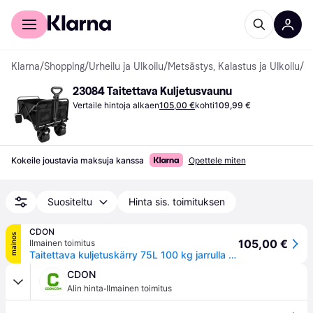
Kuluttajille
Yrityksille
Klarna
/
Shopping
/
Urheilu ja Ulkoilu
/
Metsästys, Kalastus ja Ulkoilu
/
H
23084 Taitettava Kuljetusvaunu
Vertaile hintoja alkaen
105,00 €
kohti
109,99 €
Kokeile joustavia maksuja kanssa
Opettele miten
Suositeltu
Hinta sis. toimituksen
CDON
mainos
105,00 €
Ilmainen toimitus
Taitettava kuljetuskärry 75L 100 kg jarrulla & 360° pyörät musta
CDON
·
Alin hinta
Ilmainen toimitus