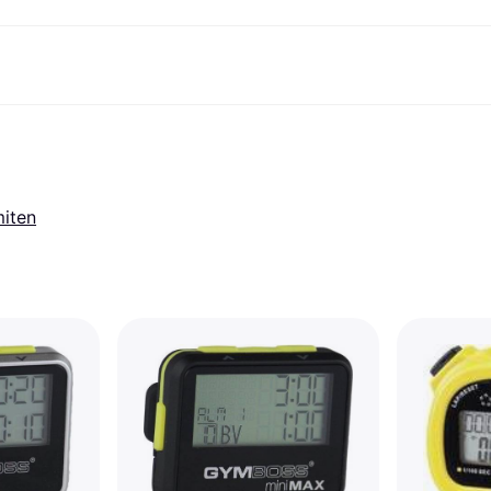
ksuvaihtoehdot
Shoppaile ja vertaa hintoja
Ostokset ja palkinnot
Raha-asiat
Lisätietoa
Valokuvat
Toimis
com
suvaihtoehdot
Ale
Tutustu kauppoihin
Pelaaminen ja Viihde
Klarna-kortti
Mikä on Kla
sa heti
Kauneus & Terveys
Cashback
Puhelimet & Wearablet
Saldo
sa 30 päivän
Vaatteet
Jäsenyys
Lapset ja Perhe
Tilityypit
miten
ratarvike
uessa
Lelut
Moottorikuljetukset
Säästötili
sa 3 erässä
Koti ja Sisustus
Puutarha ja Patio
Talletustili
oitus
Ääni ja Kuva
Keittiökoneet
ilePay
Urheilu ja Ulkoilu
Kodinkoneet
Tietotekniikka
Kirjat, Elokuvat ja Musiikki
isto
Tee se itse
Kaikki