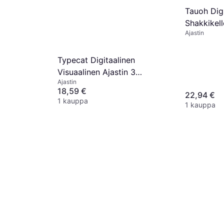
Tauoh Digi
Shakkikell
Ajastin
Typecat Digitaalinen
Visuaalinen Ajastin 3
Ajastin
Yhdessä Kello
18,59 €
22,94 €
1 kauppa
1 kauppa