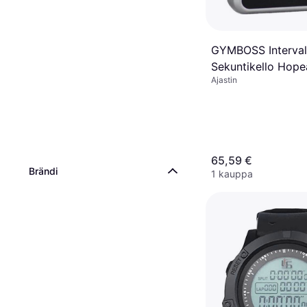
GYMBOSS Intervalli
Sekuntikello Hope
Ajastin
Metallinhohtoinen
65,59 €
Brändi
1 kauppa