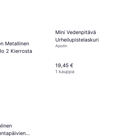
 4,60 €/kk
¹
Mini Vedenpitävä
Urheilupistelaskuri
en Metallinen
Ajastin
lo 2 Kierrosta
19,45 €
1 kauppa
alinen
entapäivien