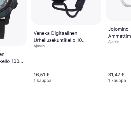
Jojomino 
Veneka Digitaalinen
Ammattima
Urheilusekuntikello 10
Ajastin
Digitaalin
Ajastin
Kierroksen
en
kello 100
16,51 €
31,47 €
1 kauppa
1 kauppa