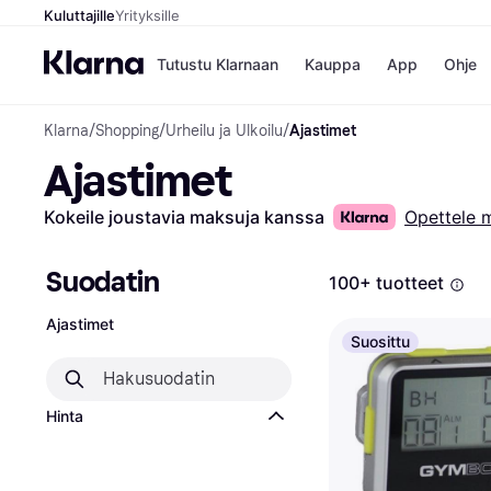
Kuluttajille
Yrityksille
Tutustu Klarnaan
Kauppa
App
Ohje
Klarna
/
Shopping
/
Urheilu ja Ulkoilu
/
Ajastimet
Kaupat
Ma
Ajastimet
Booking.
Mak
Gigantti
Mak
H&M
Mak
Kokeile joustavia maksuja kanssa
Opettele 
Peten Koi
kul
Wolt
Mak
Rah
Suodatin
100+ tuotteet
Mob
Ajastimet
Kauppahakem
Suosittu
Hinta