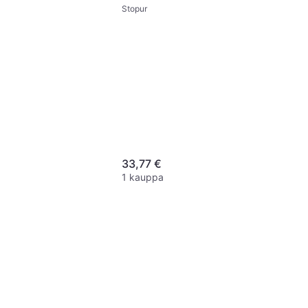
Stopur
33,77 €
1 kauppa
mann 38.2030
en sekuntikello