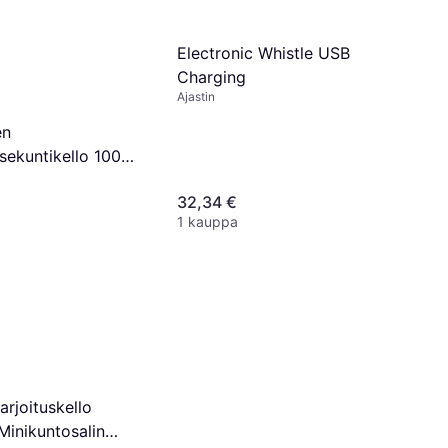
Electronic Whistle USB
Charging
Ajastin
en
sekuntikello 100
n
32,34 €
1 kauppa
rjoituskello
 Minikuntosalin