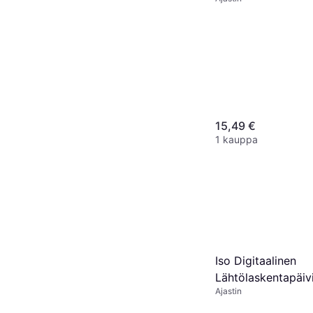
Ajastinkello
15,49 €
1 kauppa
Iso Digitaalinen
Lähtölaskentapäiv
Ajastin
Ajastinkello