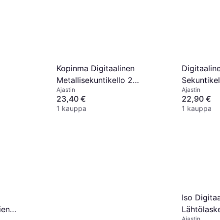
26,32 €
Tai 6 maksua,
1 kauppa
Kopinma Digitaalinen
Digitaalin
Metallisekuntikello 2
Sekuntikel
Ajastin
Ajastin
Kierrosta
23,40 €
22,90 €
1 kauppa
1 kauppa
Iso Digita
ien
Lähtölask
Ajastin