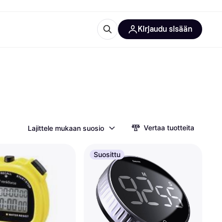
Kirjaudu sisään
totarvikkeet
rna?
Vertaa tuotteita
Lajittele mukaan suosio
 kategoriat
Suosittu