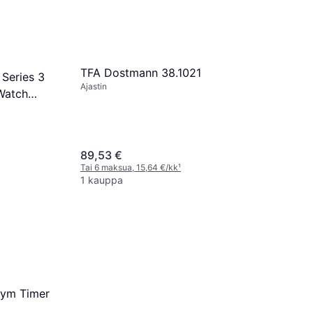
TFA Dostmann 38.1021
Series 3
Ajastin
Watch
89,53 €
Tai 6 maksua, 15,64 €/kk
¹
1 kauppa
TFA Dost
Digitaalin
Gym Timer
Ajastin