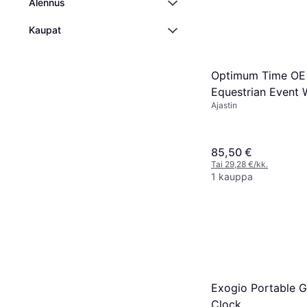
Alennus
Kaupat
Optimum Time OE 
Equestrian Event 
Ajastin
OE395
85,50 €
Tai 29,28 €/kk.
1 kauppa
Exogio Portable 
Clock