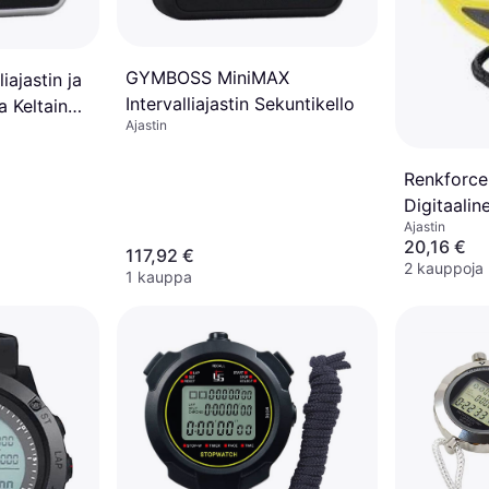
GYMBOSS MiniMAX
ajastin ja
Intervalliajastin Sekuntikello
a Keltainen
Ajastin
Renkforc
Digitaalin
Ajastin
Musta
20,16 €
117,92 €
2 kauppoja
1 kauppa