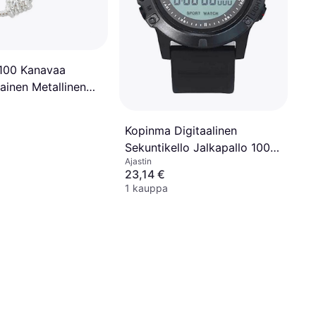
100 Kanavaa
inen Metallinen
en Sekuntikello
Kopinma Digitaalinen
Sekuntikello Jalkapallo 100
Ajastin
Kierros
23,14 €
1 kauppa