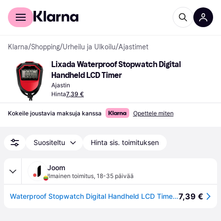
Kuluttajille
Yrityksille
Klarna
/
Shopping
/
Urheilu ja Ulkoilu
/
Ajastimet
Lixada Waterproof Stopwatch Digital 
Handheld LCD Timer
Ajastin
Hinta
7,39 €
Kokeile joustavia maksuja kanssa
Opettele miten
Suositeltu
Hinta sis. toimituksen
Joom
Ilmainen toimitus
,
18-35 päivää
7,39 €
Waterproof Stopwatch Digital Handheld LCD Timer Chronograph Sports Counter with Strap for Swimming red