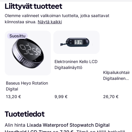
Liittyvät tuotteet
Olemme valinneet valikoiman tuotteita, jotka saattavat 
kiinnostaa sinua.
Näytä kaikki
Suosittu
Elektroninen Kello LCD
Digitaalinäyttö
Kilpailukohtain
Digitaalinen
Baseus Heyo Rotation
Shakkikello
Digital
13,20 €
9,99 €
26,70 €
Tuotetiedot
Alin hinta 
Lixada Waterproof Stopwatch Digital 
Handheld LCD Timer
 on 
7,39 €
. Tämä on tällä hetkellä 