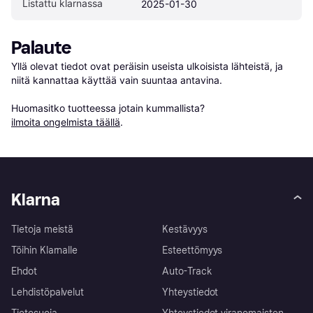
Listattu klarnassa
2025-01-30
Palaute
Yllä olevat tiedot ovat peräisin useista ulkoisista lähteistä, ja 
niitä kannattaa käyttää vain suuntaa antavina.

Huomasitko tuotteessa jotain kummallista? 
ilmoita ongelmista täällä
.
Klarna
Tietoja meistä
Kestävyys
Töihin Klarnalle
Esteettömyys
Ehdot
Auto-Track
Lehdistöpalvelut
Yhteystiedot