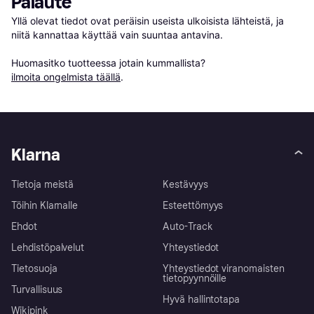
Palaute
Yllä olevat tiedot ovat peräisin useista ulkoisista lähteistä, ja 
niitä kannattaa käyttää vain suuntaa antavina.

Huomasitko tuotteessa jotain kummallista? 
ilmoita ongelmista täällä
.
Klarna
Tietoja meistä
Kestävyys
Töihin Klarnalle
Esteettömyys
Ehdot
Auto-Track
Lehdistöpalvelut
Yhteystiedot
Tietosuoja
Yhteystiedot viranomaisten
tietopyynnöille
Turvallisuus
Hyvä hallintotapa
Wikipink