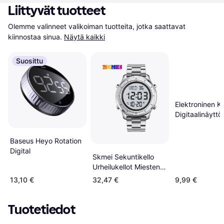
Liittyvät tuotteet
Olemme valinneet valikoiman tuotteita, jotka saattavat 
kiinnostaa sinua.
Näytä kaikki
Suosittu
Elektroninen K
Digitaalinäyttö
Baseus Heyo Rotation
Digital
Skmei Sekuntikello
Urheilukellot Miesten
Monitoimikellot
13,10 €
32,47 €
9,99 €
Tuotetiedot