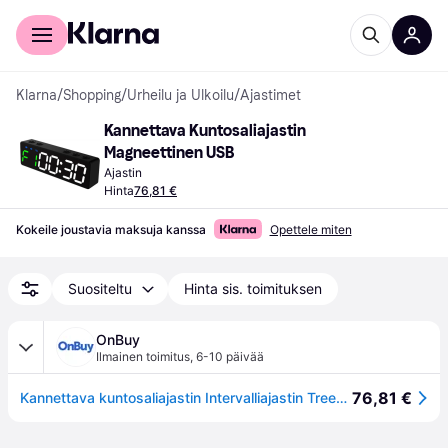
Kuluttajille
Yrityksille
Klarna
/
Shopping
/
Urheilu ja Ulkoilu
/
Ajastimet
Kannettava Kuntosaliajastin 
Magneettinen USB
Ajastin
Hinta
76,81 €
Kokeile joustavia maksuja kanssa
Opettele miten
Suositeltu
Hinta sis. toimituksen
OnBuy
Ilmainen toimitus
,
6-10 päivää
76,81 €
Kannettava kuntosaliajastin Intervalliajastin Treenikuntokello Lähtölaskenta/Ylös/Sekuntikello Magneettinen ja USB-lataus Vuoden 2025