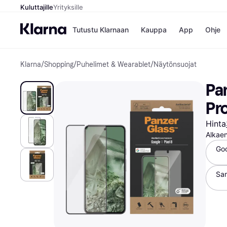
Kuluttajille
Yrityksille
Tutustu Klarnaan
Kauppa
App
Ohje
Klarna
/
Shopping
/
Puhelimet & Wearablet
/
Näytönsuojat
Kaupat
Mak
Booking.
Mak
Pan
Gigantti
Mak
H&M
Mak
Pro
Peten Koi
Mak
Wolt
Rah
Hinta
Mob
Alkae
Goo
Kauppahakem
Sa