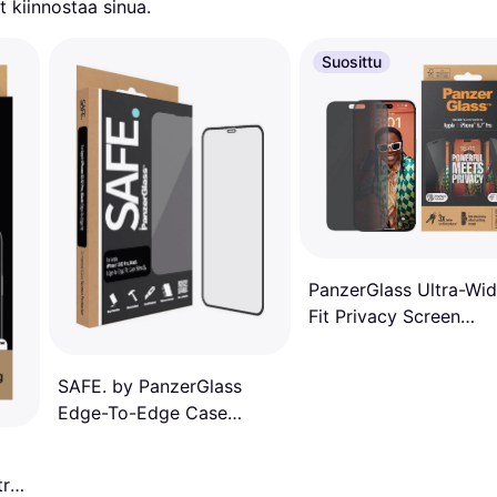
 kiinnostaa sinua.
Suosittu
PanzerGlass Ultra-Wi
Fit Privacy Screen
Protector for iPhone 1
Pro Max
SAFE. by PanzerGlass
Edge-To-Edge Case
Friendly Screen Protector
for iPhone 12/12 Pro
tra-