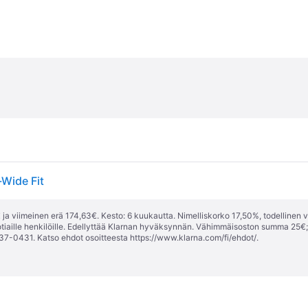
-Wide Fit
ja viimeinen erä 174,63€. Kesto: 6 kuukautta. Nimelliskorko 17,50%, todellinen 
tiaille henkilöille. Edellyttää Klarnan hyväksynnän. Vähimmäisoston summa 25€
37-0431. Katso ehdot osoitteesta
https://www.klarna.com/fi/ehdot/
.