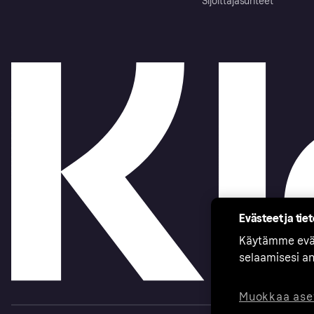
Sijoittajasuhteet
Evästeet ja tie
Käytämme eväs
selaamisesi a
Muokkaa ase