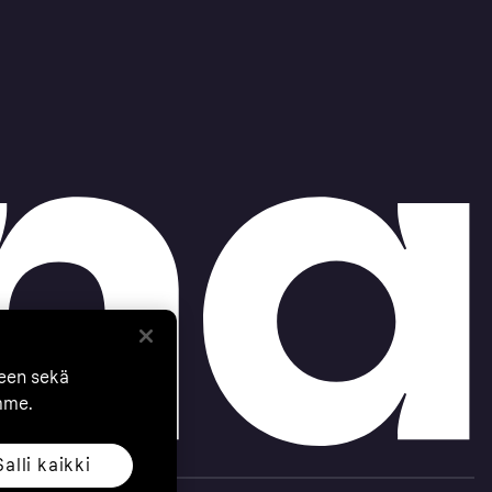
seen sekä
mme.
Salli kaikki