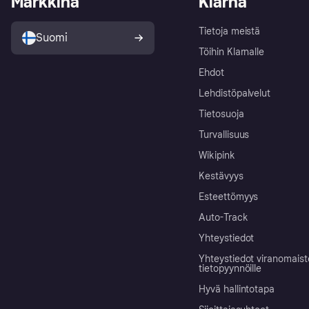
Markkina
Klarna
Tietoja meistä
Suomi
Töihin Klarnalle
Ehdot
Lehdistöpalvelut
Tietosuoja
Turvallisuus
Wikipink
Kestävyys
Esteettömyys
Auto-Track
Yhteystiedot
Yhteystiedot viranomais
tietopyynnöille
Hyvä hallintotapa