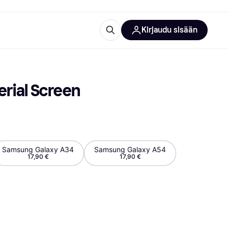
Kirjaudu sisään
totarvikkeet
rna?
rial Screen 
Samsung Galaxy A34
Samsung Galaxy A54
17,90 €
17,90 €
 kategoriat