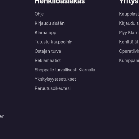
Henkilöasiakas
Yritys
Ohje
Kauppiast
Kirjaudu sisään
Kirjaudu s
Klarna app
Myy Klarn
Tutustu kauppoihin
Kehittäjät
Ostajan turva
Operatiivi
Reklamaatiot
Kumppanit 
Shoppaile turvallisesti Klarnalla
Yksityisyysasetukset
Peruutusoikeutesi
ten