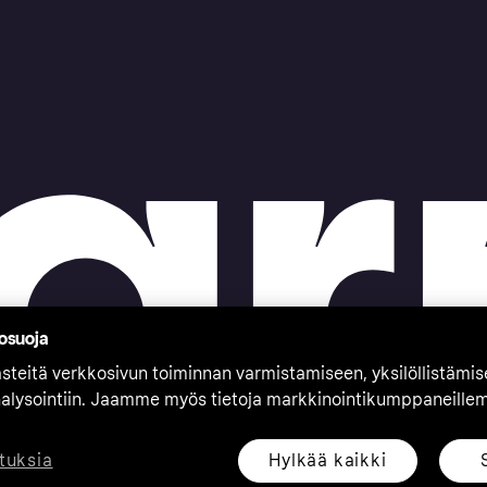
tosuoja
teitä verkkosivun toiminnan varmistamiseen, yksilöllistämi
nalysointiin. Jaamme myös tietoja markkinointikumppaneille
Hylkää kaikki
tuksia