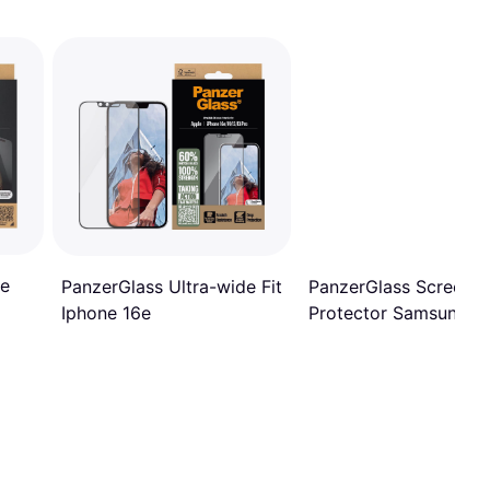
de
PanzerGlass Ultra-wide Fit
PanzerGlass Screen
Iphone 16e
Protector Samsung
5
Galaxy A16 Ultra-Wide