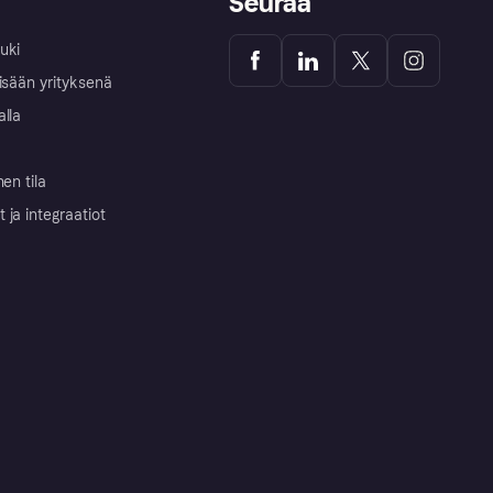
Seuraa
uki
isään yrityksenä
alla
nen tila
ja integraatiot