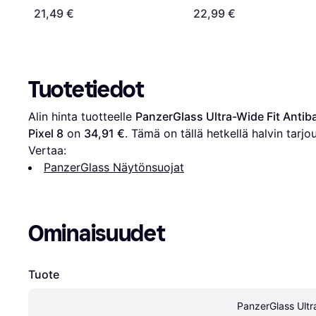
Wide Fit
21,49 €
22,99 €
Tuotetiedot
Alin hinta tuotteelle 
PanzerGlass Ultra-Wide Fit Antiba
Pixel 8
 on 
34,91 €
. Tämä on tällä hetkellä halvin tarjo
Vertaa:
PanzerGlass Näytönsuojat
Ominaisuudet
Tuote
PanzerGlass Ultra