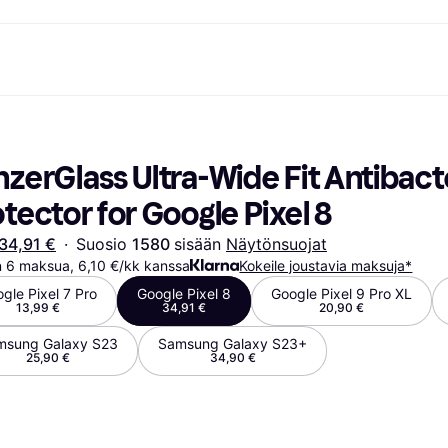
suvaihtoehdot
Shoppaile ja vertaa hintoja
Ostokset ja palkinnot
Raha-asiat
Lisätietoa
Valokuvat
Toimis
com
suvaihtoehdot
Ale
Tutustu kauppoihin
Pelaaminen ja Viihde
Klarna-kortti
Mikä on Kla
zerGlass Ultra-Wide Fit Antibacte
sa heti
Kauneus & Terveys
Cashback
Puhelimet & Wearablet
Saldo
sa 30 päivän kuluessa
Vaatteet
Jäsenyys
Lapset ja Perhe
Tilityypit
tector for Google Pixel 8
ratarvike
sa 3 erässä
Lelut
Moottorikuljetukset
Säästötili
oitus
Koti ja Sisustus
Puutarha ja Patio
Talletustili
34,91 €
·
Suosio 
1580 
sisään 
Näytönsuojat
ilePay
Ääni ja Kuva
Keittiökoneet
n 6 maksua, 6,10 €/kk kanssa
Kokeile joustavia maksuja*
Urheilu ja Ulkoilu
Kodinkoneet
Tietotekniikka
Kirjat, Elokuvat ja Musiikki
gle Pixel 7 Pro
Google Pixel 8
Google Pixel 9 Pro XL
13,99 €
34,91 €
20,90 €
isto
Tee se itse
Kaikki
msung Galaxy S23
Samsung Galaxy S23+
25,90 €
34,90 €