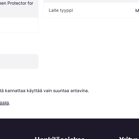
een Protector for 
Laite tyyppi
M
niitä kannattaa käyttää vain suuntaa antavina.

äällä
.