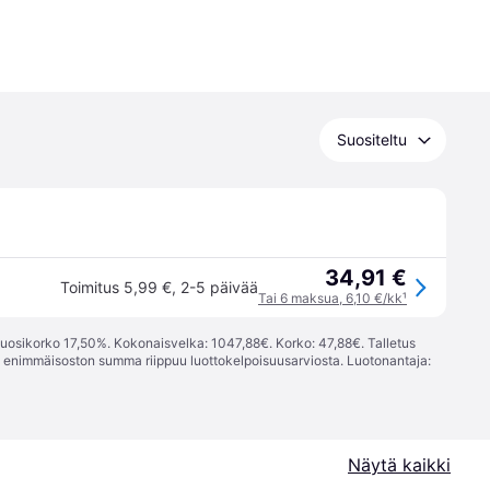
Suositeltu
34,91 €
Toimitus 5,99 €
,
2-5 päivää
Tai 6 maksua, 6,10 €/kk
¹
vuosikorko 17,50%. Kokonaisvelka: 1047,88€. Korko: 47,88€. Talletus
; enimmäisoston summa riippuu luottokelpoisuusarviosta. Luotonantaja:
Näytä kaikki