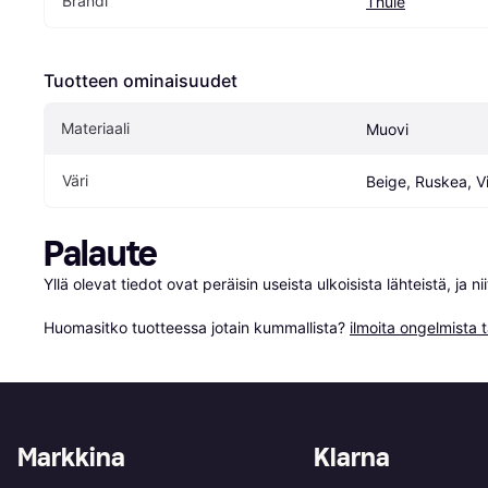
Brändi
Thule
Tuotteen ominaisuudet
Materiaali
Muovi
Väri
Beige, Ruskea, V
Palaute
Yllä olevat tiedot ovat peräisin useista ulkoisista lähteistä, ja 
Huomasitko tuotteessa jotain kummallista? 
ilmoita ongelmista t
Markkina
Klarna