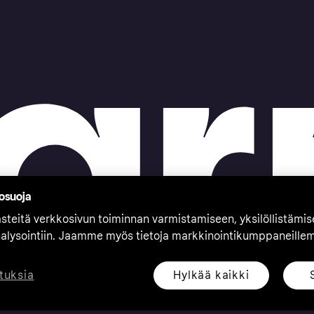
tosuoja
teitä verkkosivun toiminnan varmistamiseen, yksilöllistämi
nalysointiin. Jaamme myös tietoja markkinointikumppaneille
Hylkää kaikki
tuksia
eserved. Klarna Bank AB (publ). Sveavägen 46, 111 34