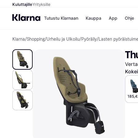
Kuluttajille
Yrityksille
Tutustu Klarnaan
Kauppa
App
Ohje
Klarna
/
Shopping
/
Urheilu ja Ulkoilu
/
Pyöräily
/
Lasten pyöräistuim
Kaupat
Ma
Booking.
Mak
Th
Gigantti
Mak
H&M
Mak
Verta
Peten Koi
kul
Wolt
Mak
Kokei
Rah
Mob
Kauppahakem
185,4