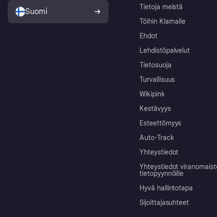
Tietoja meistä
Suomi
Töihin Klarnalle
Ehdot
Lehdistöpalvelut
Tietosuoja
Turvallisuus
Wikipink
Kestävyys
Esteettömyys
Auto-Track
Yhteystiedot
Yhteystiedot viranomais
tietopyynnöille
Hyvä hallintotapa
Sijoittajasuhteet