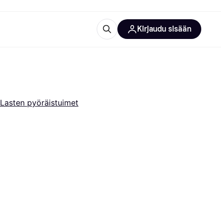
Kirjaudu sisään
totarvikkeet
rna?
Lasten pyöräistuimet
 kategoriat