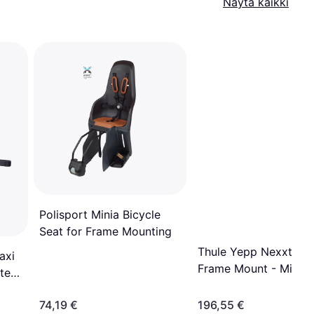
Näytä kaikki
Polisport Minia Bicycle
Seat for Frame Mounting
Thule Yepp Nexxt 2 
axi
Frame Mount - Mint 
te
74,19 €
196,55 €