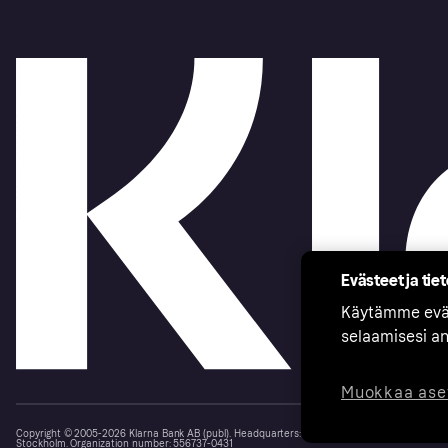
Evästeet ja tie
Käytämme eväs
selaamisesi a
Muokkaa ase
Copyright © 2005-2026 Klarna Bank AB (publ). Headquarters: Stockholm, Sweden. All rights r
Stockholm. Organization number: 556737-0431