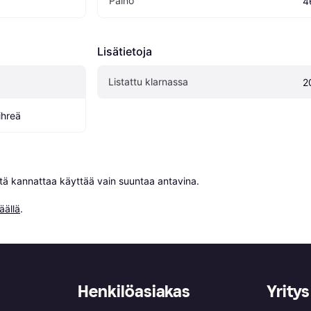
Paino
4
Lisätietoja
Listattu klarnassa
2
ihreä
niitä kannattaa käyttää vain suuntaa antavina.

äällä
.
Henkilöasiakas
Yritys