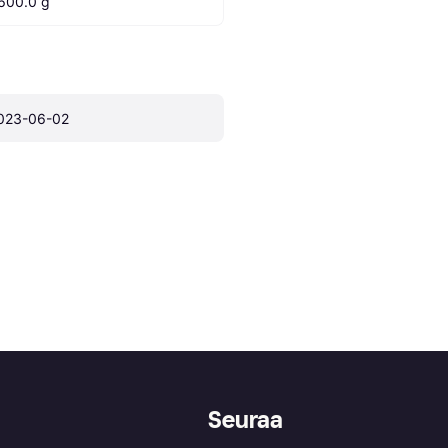
600.0 g
023-06-02
Seuraa