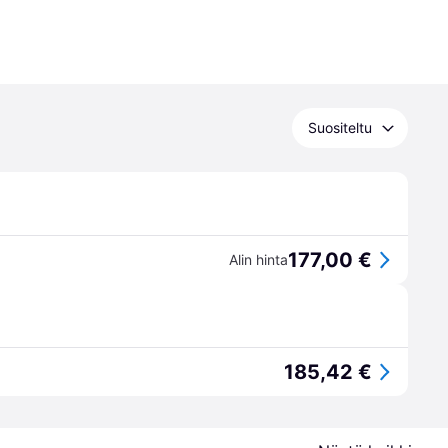
Suositeltu
177,00 €
Alin hinta
185,42 €