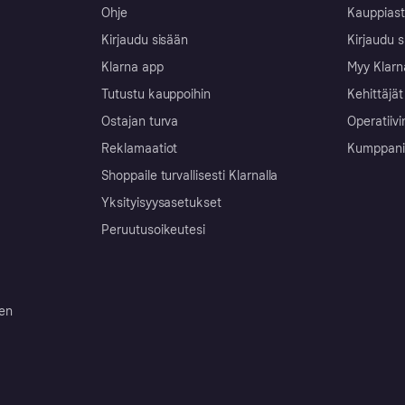
Ohje
Kauppiast
Kirjaudu sisään
Kirjaudu s
Klarna app
Myy Klarn
Tutustu kauppoihin
Kehittäjät
Ostajan turva
Operatiivi
Reklamaatiot
Kumppanit 
Shoppaile turvallisesti Klarnalla
Yksityisyysasetukset
Peruutusoikeutesi
ten