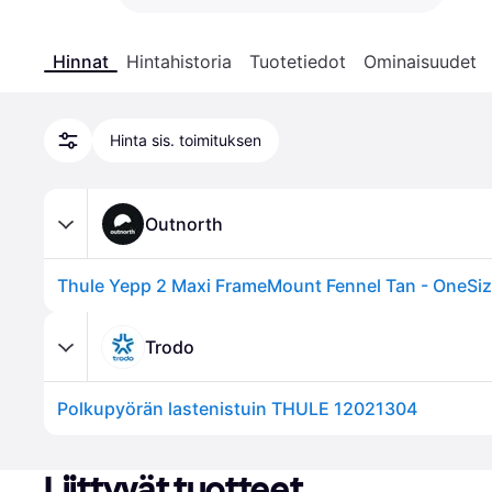
Hinnat
Hintahistoria
Tuotetiedot
Ominaisuudet
Hinta sis. toimituksen
Outnorth
Thule Yepp 2 Maxi FrameMount Fennel Tan - OneSi
Trodo
Polkupyörän lastenistuin THULE 12021304
Liittyvät tuotteet