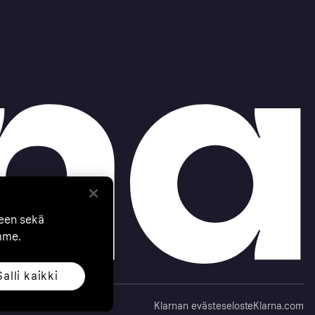
seen sekä
mme.
Salli kaikki
Klarnan evästeseloste
Klarna.com