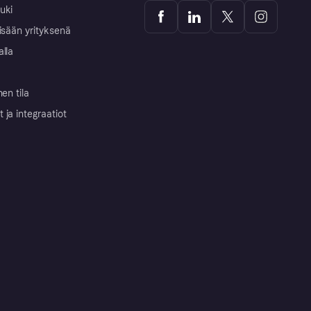
uki
isään yrityksenä
alla
nen tila
ja integraatiot