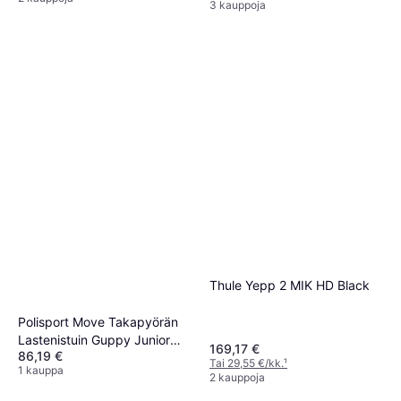
3 kauppoja
Thule Yepp 2 MIK HD Black
Polisport Move Takapyörän
Lastenistuin Guppy Junior
169,17 €
86,19 €
Harmaa
Tai 29,55 €/kk.
¹
1 kauppa
2 kauppoja