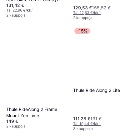
Polkupyörän Lastenistuin
131,42 €
Lastenistuin
129,53 €
155,52 €
Tai 22,96 €/kk.
¹
Tai 22,63 €/kk.
¹
2 kauppoja
2 kauppoja
-15%
Thule Ride Along 2 Lite
Thule RideAlong 2 Frame
Mount Zen Lime
111,28 €
131 €
149 €
Tai 19,44 €/kk.
¹
2 kauppoja
3 kauppoja