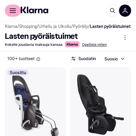
Kuluttajille
Yrityksille
Klarna
/
Shopping
/
Urheilu ja Ulkoilu
/
Pyöräily
/
Lasten pyöräistuimet
Lasten pyöräistuimet
Kokeile joustavia maksuja kanssa
Opettele miten
100+ tuotteet
Suodatin
Suosio
Suosittu