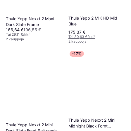
Thule Yepp 2 MIK HD Mid
Thule Yepp Nexxt 2 Maxi
Blue
Dark Slate Frame
166,64 €
196,55 €
175,37 €
Tai 29,11 €/kk.
¹
Tai 30,63 €/kk.
¹
2 kauppoja
2 kauppoja
-17%
Thule Yepp Nexxt 2 Mini
Thule Yepp Nexxt 2 Mini
Midnight Black Fornt
Dark Slate Fornt Polkupyörän