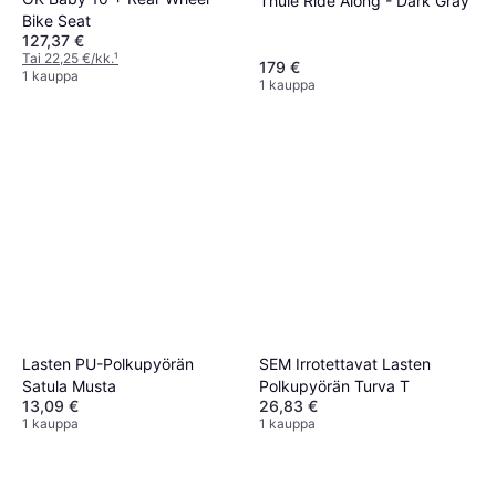
Thule Ride Along - Dark Gray
Bike Seat
127,37 €
Tai 22,25 €/kk.
¹
179 €
1 kauppa
1 kauppa
Lasten PU-Polkupyörän
SEM Irrotettavat Lasten
Satula Musta
Polkupyörän Turva T
13,09 €
26,83 €
1 kauppa
1 kauppa