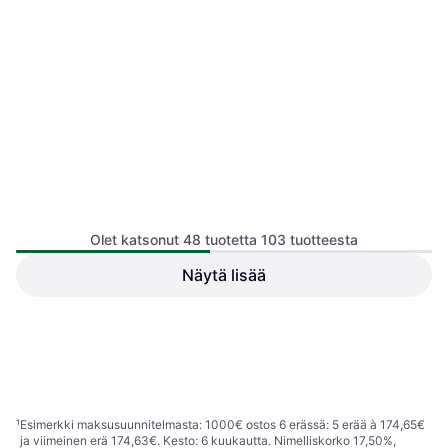
Olet katsonut 48 tuotetta 103 tuotteesta
Näytä lisää
Thule Yepp Nexxt 2 Mini
Thule Yepp Nexxt2 Maxi
Burnished Yellow Fornt
Rack Mount Dark Slate
Polkupyörän Lastenistuin
157,28 €
Tai 27,47 €/kk.
¹
155,52 €
1 kauppa
1 kauppa
1
2
3
¹
Esimerkki maksusuunnitelmasta: 1000€ ostos 6 erässä: 5 erää à 174,65€
ja viimeinen erä 174,63€. Kesto: 6 kuukautta. Nimelliskorko 17,50%,