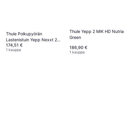
Thule Yepp 2 MIK HD Nutria
Thule Polkupyörän
Green
Lastenistuin Yepp Nexxt 2
174,51 €
Maxi Midnight Black Rack
186,90 €
1 kauppa
1 kauppa