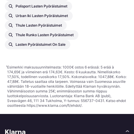
Polisport Lasten Pyöräistuimet
Urban Iki Lasten Pyöräistuimet
Thule Lasten Pyöräistuimet
Thule Runko Lasten Pyöräistuimet
Lasten Pyöräistuimet On Sale
¹
Esimerkki maksusuunnitelmasta: 1000€ ostos 6 erässä: 5 erää à
174,65€ ja viimeinen erä 174,63€. Kesto: 6 kuukautta. Nimelliskorko
17,50%, todellinen vuosikorko 17,50%. Kokonaisvelka: 1047,88€. Korko:
47,88€. Talletus saattaa olla tarpeen. Voimassa vain Suomessa asuville
vähintään 18-vuotiaille henkilöille. Edellyttää Klarnan hyväksynnän.
Vähimmäisoston summa 25€; enimmäisoston summa riippuu
luottokelpoisuusarviosta. Luotonantaja: Klarna Bank AB (publ),
Sveavägen 46, 111 34 Tukholma, Y-tunnus: 556737-0431. Katso ehdot
osoitteesta
https://www.klarna.com/fi/ehdot/
.
Klarna