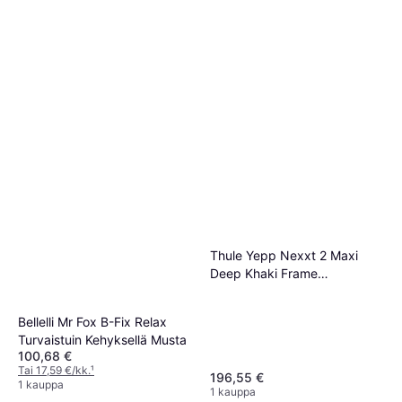
Thule Yepp Nexxt 2 Maxi
Deep Khaki Frame
Polkupyörän Lastenistuin
Bellelli Mr Fox B-Fix Relax
Turvaistuin Kehyksellä Musta
100,68 €
Tai 17,59 €/kk.
¹
196,55 €
1 kauppa
1 kauppa