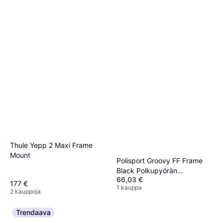
Thule Yepp 2 Maxi Frame
Mount
Polisport Groovy FF Frame
Black Polkupyörän
66,03 €
Lastenistuin
177 €
1 kauppa
2 kauppoja
Trendaava