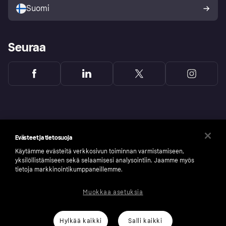
Suomi
Seuraa
Evästeet ja tietosuoja
Käytämme evästeitä verkkosivun toiminnan varmistamiseen,
yksilöllistämiseen sekä selaamisesi analysointiin. Jaamme myös
tietoja markkinointikumppaneillemme.
Muokkaa asetuksia
Copyright © 2005-2026 Klarna Bank AB (publ). Headquarters: Stockholm, Sweden. All
rights reserved. Klarna Bank AB (publ). Sveavägen 46, 111 34 Stockholm. Organization
number: 556737-0431
Hylkää kaikki
Salli kaikki