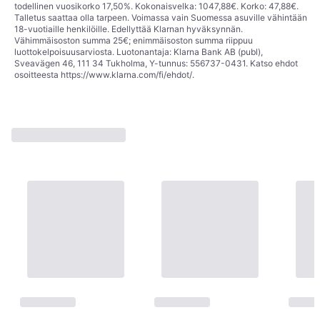
todellinen vuosikorko 17,50%. Kokonaisvelka: 1047,88€. Korko: 47,88€.
Talletus saattaa olla tarpeen. Voimassa vain Suomessa asuville vähintään
18-vuotiaille henkilöille. Edellyttää Klarnan hyväksynnän.
Vähimmäisoston summa 25€; enimmäisoston summa riippuu
luottokelpoisuusarviosta. Luotonantaja: Klarna Bank AB (publ),
Sveavägen 46, 111 34 Tukholma, Y-tunnus: 556737-0431. Katso ehdot
osoitteesta
https://www.klarna.com/fi/ehdot/
.