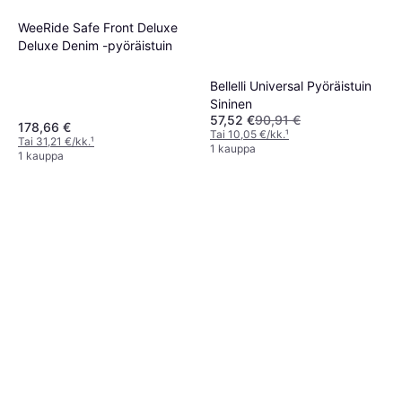
WeeRide Safe Front Deluxe
Deluxe Denim -pyöräistuin
Bellelli Universal Pyöräistuin
Sininen
57,52 €
90,91 €
178,66 €
Tai 10,05 €/kk.
¹
Tai 31,21 €/kk.
¹
1 kauppa
1 kauppa