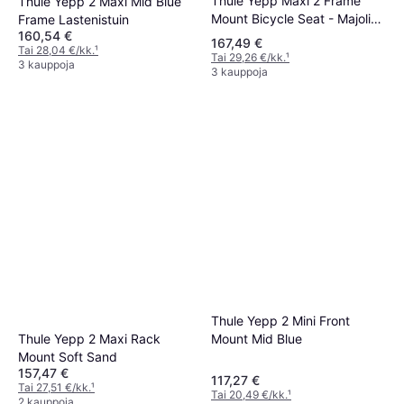
Thule Yepp Maxi 2 Frame
Thule Yepp 2 Maxi Mid Blue
Mount Bicycle Seat - Majolica
Frame Lastenistuin
160,54 €
Blue
167,49 €
Tai 28,04 €/kk.
¹
Tai 29,26 €/kk.
¹
3 kauppoja
3 kauppoja
Thule Yepp 2 Mini Front
Mount Mid Blue
Thule Yepp 2 Maxi Rack
Mount Soft Sand
157,47 €
117,27 €
Tai 27,51 €/kk.
¹
Tai 20,49 €/kk.
¹
2 kauppoja