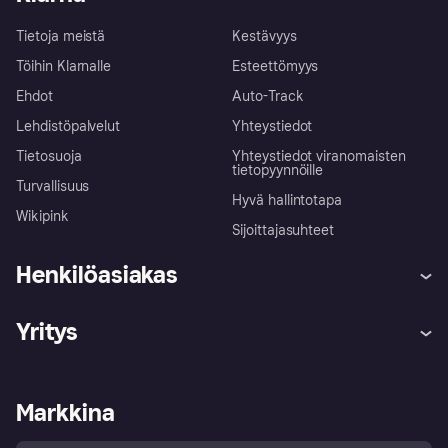
Tietoja meistä
Kestävyys
Töihin Klarnalle
Esteettömyys
Ehdot
Auto-Track
Lehdistöpalvelut
Yhteystiedot
Tietosuoja
Yhteystiedot viranomaisten
tietopyynnöille
Turvallisuus
Hyvä hallintotapa
Wikipink
Sijoittajasuhteet
Henkilöasiakas
Ohje
Reklamaatiot
Yritys
Kirjaudu sisään
Shoppaile turvallisesti Klarnalla
Kauppiastuki
Kehittäjät
Klarna app
Yksityisyysasetukset
Kirjaudu sisään yrityksenä
Operatiivinen tila
Markkina
Tutustu kauppoihin
Peruutusoikeutesi
Myy Klarnalla
Kumppanit ja integraatiot
Ostajan turva