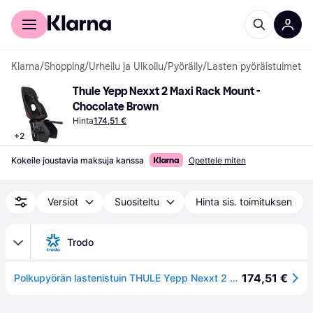
Kuluttajille
Yrityksille
Klarna
/
Shopping
/
Urheilu ja Ulkoilu
/
Pyöräily
/
Lasten pyöräistuimet
Thule Yepp Nexxt 2 Maxi Rack Mount - 
Chocolate Brown
Hinta
174,51 €
+
2
Kokeile joustavia maksuja kanssa
Opettele miten
Versiot
Suositeltu
Hinta sis. toimituksen
Trodo
174,51 €
Polkupyörän lastenistuin THULE Yepp Nexxt 2 Maxi Chocolate Brown Rack