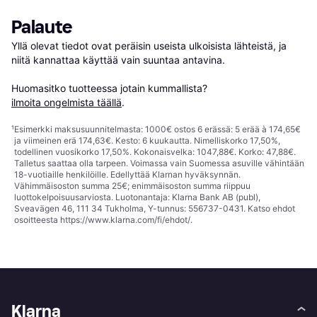
Palaute
Yllä olevat tiedot ovat peräisin useista ulkoisista lähteistä, ja 
niitä kannattaa käyttää vain suuntaa antavina.

Huomasitko tuotteessa jotain kummallista? 
ilmoita ongelmista täällä
.
¹
Esimerkki maksusuunnitelmasta: 1000€ ostos 6 erässä: 5 erää à 174,65€
ja viimeinen erä 174,63€. Kesto: 6 kuukautta. Nimelliskorko 17,50%,
todellinen vuosikorko 17,50%. Kokonaisvelka: 1047,88€. Korko: 47,88€.
Talletus saattaa olla tarpeen. Voimassa vain Suomessa asuville vähintään
18-vuotiaille henkilöille. Edellyttää Klarnan hyväksynnän.
Vähimmäisoston summa 25€; enimmäisoston summa riippuu
luottokelpoisuusarviosta. Luotonantaja: Klarna Bank AB (publ),
Sveavägen 46, 111 34 Tukholma, Y-tunnus: 556737-0431. Katso ehdot
osoitteesta
https://www.klarna.com/fi/ehdot/
.
Klarna