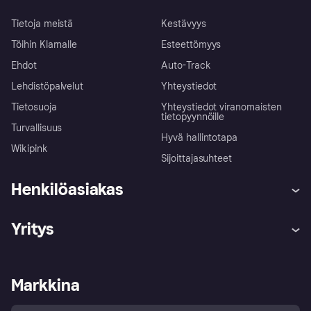
Tietoja meistä
Kestävyys
Töihin Klarnalle
Esteettömyys
Ehdot
Auto-Track
Lehdistöpalvelut
Yhteystiedot
Tietosuoja
Yhteystiedot viranomaisten
tietopyynnöille
Turvallisuus
Hyvä hallintotapa
Wikipink
Sijoittajasuhteet
Henkilöasiakas
Ohje
Reklamaatiot
Yritys
Kirjaudu sisään
Shoppaile turvallisesti Klarnalla
Kauppiastuki
Kehittäjät
Klarna app
Yksityisyysasetukset
Kirjaudu sisään yrityksenä
Operatiivinen tila
Markkina
Tutustu kauppoihin
Peruutusoikeutesi
Myy Klarnalla
Kumppanit ja integraatiot
Ostajan turva