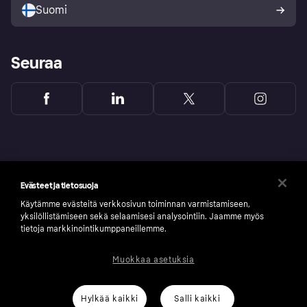
Suomi
Seuraa
Evästeet ja tietosuoja
Käytämme evästeitä verkkosivun toiminnan varmistamiseen,
yksilöllistämiseen sekä selaamisesi analysointiin. Jaamme myös
tietoja markkinointikumppaneillemme.
Muokkaa asetuksia
Copyright © 2005-2026 Klarna Bank AB (publ). Headquarters: Stockholm, Sweden. All
rights reserved. Klarna Bank AB (publ). Sveavägen 46, 111 34 Stockholm. Organization
number: 556737-0431
Hylkää kaikki
Salli kaikki