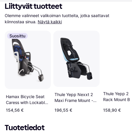
Liittyvät tuotteet
Olemme valinneet valikoiman tuotteita, jotka saattavat 
kiinnostaa sinua.
Näytä kaikki
Suosittu
Thule Yepp 2 
Thule Yepp Nexxt 2
Hamax Bicycle Seat
Rack Mount Bl
Maxi Frame Mount -
Caress with Lockable
Mint Green
Holder
154,56 €
196,55 €
158,90 €
Tuotetiedot