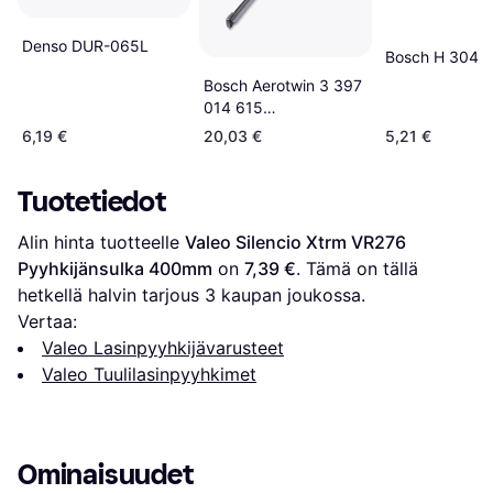
Denso DUR-065L
Bosch H 304
Bosch Aerotwin 3 397
014 615
Pyyhkijänsulka
6,19 €
20,03 €
5,21 €
Tuotetiedot
Alin hinta tuotteelle 
Valeo Silencio Xtrm VR276 
Pyyhkijänsulka 400mm
 on 
7,39 €
. Tämä on tällä 
hetkellä halvin tarjous 
3
 kaupan joukossa.
Vertaa:
Valeo Lasinpyyhkijävarusteet
Valeo Tuulilasinpyyhkimet
Ominaisuudet