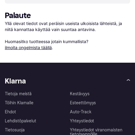
Palaute
Yllä olevat tiedot ovat peräisin useista ulkoisista lähteistä, ja 
niitä kannattaa käyttää vain suuntaa antavina.

Huomasitko tuotteessa jotain kummallista? 
ilmoita ongelmista täällä
.
Klarna
Tietoja meistä
Kestävyys
Töihin Klarnalle
Esteettömyys
Ehdot
Auto-Track
Lehdistöpalvelut
Yhteystiedot
Tietosuoja
Yhteystiedot viranomaisten
tietopyynnöille