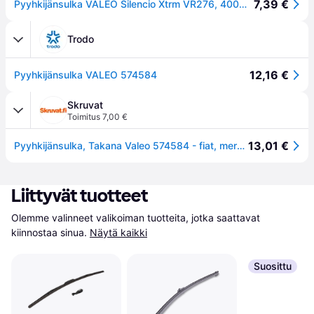
7,39 €
Pyyhkijänsulka VALEO Silencio Xtrm VR276, 400mm, Takana, 1 Kappale
Trodo
12,16 €
Pyyhkijänsulka VALEO 574584
Skruvat
Toimitus 7,00 €
13,01 €
Pyyhkijänsulka, Takana Valeo 574584 - fiat, mercedes-benz, opel, porsche, vauxhall - OE 0018202545, 1272123, 18202545
Liittyvät tuotteet
Olemme valinneet valikoiman tuotteita, jotka saattavat 
kiinnostaa sinua.
Näytä kaikki
Suosittu