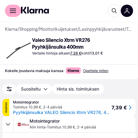
Kuluttajille
Yrityksille
Klarna
/
Shopping
/
Moottorikuljetukset
/
Lasinpyyhkijävarusteet
/
Tuulilasinpyyhkimet
Valeo Silencio Xtrm VR276 
Pyyhkijänsulka 400mm
Vertaile hintoja alkaen
7,39 €
kohti
13,01 €
Kokeile joustavia maksuja kanssa
Opettele miten
Suositeltu
Hinta sis. toimituksen
Motointegrator
mainos
7,39 €
Toimitus 10,99 €
,
2-4 päivää
Pyyhkijänsulka VALEO Silencio Xtrm VR276, 400mm, Takana, 1 Kappale
Motointegrator
·
Alin hinta
Toimitus 10,99 €
,
2-4 päivää