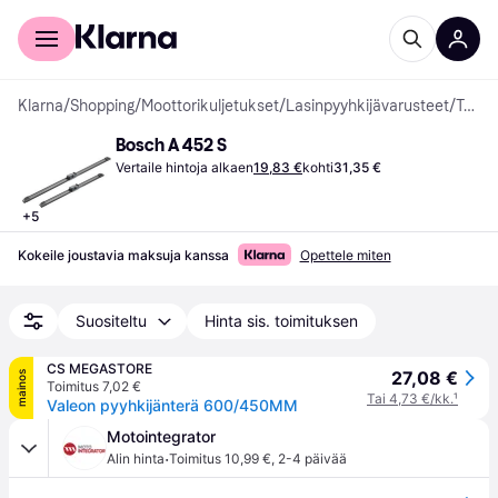
Kuluttajille
Yrityksille
Klarna
/
Shopping
/
Moottorikuljetukset
/
Lasinpyyhkijävarusteet
/
Tuulilasinpyyhkimet
Bosch A 452 S
Vertaile hintoja alkaen
19,83 €
kohti
31,35 €
+
5
Kokeile joustavia maksuja kanssa
Opettele miten
Suositeltu
Hinta sis. toimituksen
CS MEGASTORE
27,08 €
mainos
Toimitus 7,02 €
Tai 4,73 €/kk.
¹
Valeon pyyhkijänterä 600/450MM
Motointegrator
·
Alin hinta
Toimitus 10,99 €
,
2-4 päivää