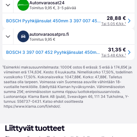
Autonvaraosat24
Toimitus 9,95 €
,
3-5 päivää
28,88 €
BOSCH Pyyhkijänsulat 450mm 3 397 007 452 Tuulilasinpyyhkimet,Pyyhkijät BMW,ALPINA,3 Coupe (E92),3 Cabrio (E93),B3 Coupe (E92),B3 Cabriolet (E93)
Tai 5,05 €/kk.
¹
autonvaraosatpro.fi
Toimitus 9,95 €
31,35 €
BOSCH 3 397 007 452 Pyyhkijänsulat 450mm, Flatblade-pyyhinsulka (rungoton), Sarja
Tai 5,48 €/kk.
¹
¹
Esimerkki maksusuunnitelmasta: 1000€ ostos 6 erässä: 5 erää à 174,65€ ja
viimeinen erä 174,63€. Kesto: 6 kuukautta. Nimelliskorko 17,50%, todellinen
vuosikorko 17,50%. Kokonaisvelka: 1047,88€. Korko: 47,88€. Talletus
saattaa olla tarpeen. Voimassa vain Suomessa asuville vähintään 18-
vuotiaille henkilöille. Edellyttää Klarnan hyväksynnän. Vähimmäisoston
summa 25€; enimmäisoston summa riippuu luottokelpoisuusarviosta.
Luotonantaja: Klarna Bank AB (publ), Sveavägen 46, 111 34 Tukholma, Y-
tunnus: 556737-0431. Katso ehdot osoitteesta
https://www.klarna.com/fi/ehdot/
.
Liittyvät tuotteet