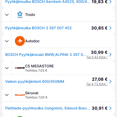
19,83 €
Pyyhkijänsulka BOSCH Aerotwin A452S, 600/450mm, Edessä, 2 Kappale
Trodo
30,85 €
Pyyhkijänsulka BOSCH 3 397 007 452
Autodoc
30,99 €
BOSCH Pyyhkijänsulat BMW,ALPINA 3 397 007 452 61617156483,61617170570,61612159630 Tuulilasinpyyhkimet,Pyyhkijät,Pyyhkijänsulka 61612455437,61612455440
Tai 5,42 €/kk.
¹
CS MEGASTORE
Toimitus 7,02 €
27,08 €
Valeon pyyhkijänterä 600/450MM
Tai 4,73 €/kk.
¹
Skruvat
Toimitus 7,00 €
30,91 €
Flatblade-pyyhinsulka (rungoton), Edessä Bosch 3 397 007 452 - alpina, bmw - OE 61 61 7 156 483, 61 61 7 170 570