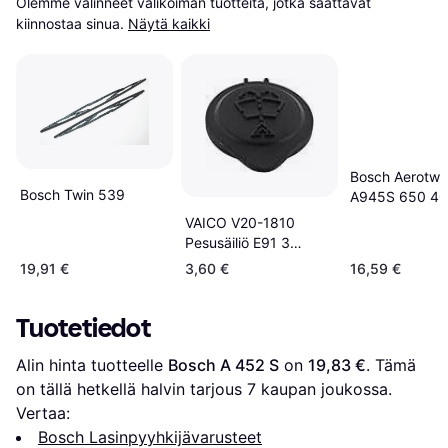
Olemme valinneet valikoiman tuotteita, jotka saattavat 
kiinnostaa sinua.
Näytä kaikki
Bosch Aerotwi
Bosch Twin 539
A945S 650 4
Pyyhkijänsulka
VAICO V20-1810
Pesusäiliö E91 3
Limousine 5 Limousine
19,91 €
3,60 €
16,59 €
E60
Tuotetiedot
Alin hinta tuotteelle 
Bosch A 452 S
 on 
19,83 €
. Tämä 
on tällä hetkellä halvin tarjous 
7
 kaupan joukossa.
Vertaa:
Bosch Lasinpyyhkijävarusteet