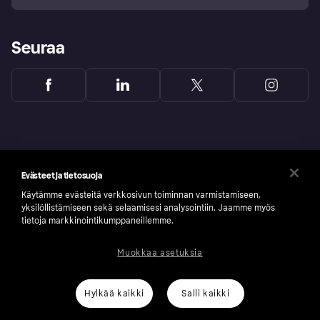
Seuraa
Evästeet ja tietosuoja
Käytämme evästeitä verkkosivun toiminnan varmistamiseen,
yksilöllistämiseen sekä selaamisesi analysointiin. Jaamme myös
tietoja markkinointikumppaneillemme.
Muokkaa asetuksia
Copyright © 2005-2026 Klarna Bank AB (publ). Headquarters: Stockholm, Sweden. All
rights reserved. Klarna Bank AB (publ). Sveavägen 46, 111 34 Stockholm. Organization
number: 556737-0431
Hylkää kaikki
Salli kaikki
Klarnan evästeseloste
Klarna.com