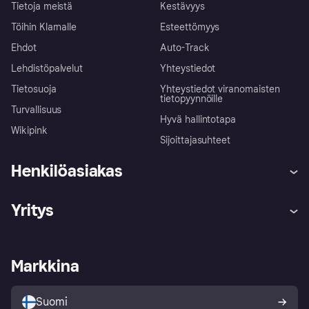
Tietoja meistä
Kestävyys
Töihin Klarnalle
Esteettömyys
Ehdot
Auto-Track
Lehdistöpalvelut
Yhteystiedot
Tietosuoja
Yhteystiedot viranomaisten
tietopyynnöille
Turvallisuus
Hyvä hallintotapa
Wikipink
Sijoittajasuhteet
Henkilöasiakas
Ohje
Reklamaatiot
Yritys
Kirjaudu sisään
Shoppaile turvallisesti Klarnalla
Kauppiastuki
Kehittäjät
Klarna app
Yksityisyysasetukset
Kirjaudu sisään yrityksenä
Operatiivinen tila
Markkina
Tutustu kauppoihin
Peruutusoikeutesi
Myy Klarnalla
Kumppanit ja integraatiot
Ostajan turva
Suomi