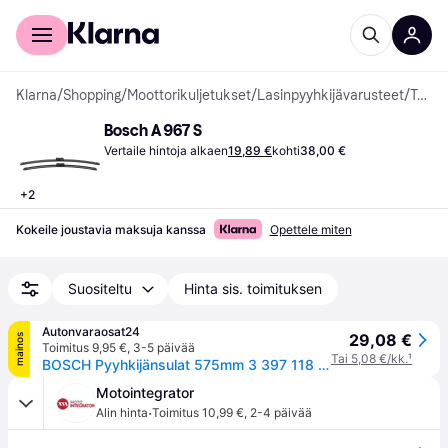
Kuluttajille
Yrityksille
Klarna
/
Shopping
/
Moottorikuljetukset
/
Lasinpyyhkijävarusteet
/
Tuulilasinpyyhkimet
Bosch A 967 S
Vertaile hintoja alkaen
19,89 €
kohti
38,00 €
+
2
Kokeile joustavia maksuja kanssa
Opettele miten
Suositeltu
Hinta sis. toimituksen
Autonvaraosat24
29,08 €
mainos
Toimitus 9,95 €
,
3-5 päivää
Tai 5,08 €/kk.
¹
BOSCH Pyyhkijänsulat 575mm 3 397 118 967 Tuulilasinpyyhkimet,Pyyhkijät MERCEDES-BENZ,A-Klasse (W169),B-Klasse (W245),VANEO (414)
Motointegrator
·
Alin hinta
Toimitus 10,99 €
,
2-4 päivää