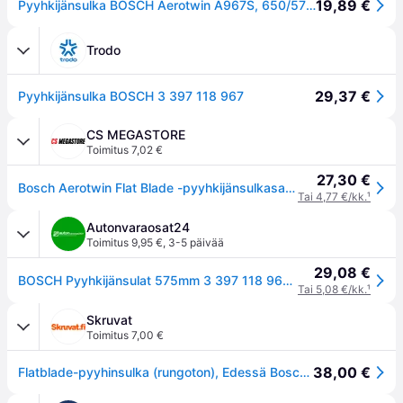
19,89 €
Pyyhkijänsulka BOSCH Aerotwin A967S, 650/575mm, Edessä, 2 Kappale
Trodo
29,37 €
Pyyhkijänsulka BOSCH 3 397 118 967
CS MEGASTORE
Toimitus 7,02 €
27,30 €
Bosch Aerotwin Flat Blade -pyyhkijänsulkasarja A967S
Tai 4,77 €/kk.
¹
Autonvaraosat24
Toimitus 9,95 €
,
3-5 päivää
29,08 €
BOSCH Pyyhkijänsulat 575mm 3 397 118 967 Tuulilasinpyyhkimet,Pyyhkijät MERCEDES-BENZ,A-Klasse (W169),B-Klasse (W245),VANEO (414)
Tai 5,08 €/kk.
¹
Skruvat
Toimitus 7,00 €
38,00 €
Flatblade-pyyhinsulka (rungoton), Edessä Bosch 3 397 118 967 - mercedes-benz - OE A 169 820 01 45, A 169 820 02 45, A 414 820 01 45