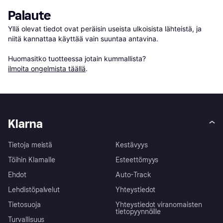
Palaute
Yllä olevat tiedot ovat peräisin useista ulkoisista lähteistä, ja 
niitä kannattaa käyttää vain suuntaa antavina.

Huomasitko tuotteessa jotain kummallista? 
ilmoita ongelmista täällä
.
Klarna
Tietoja meistä
Kestävyys
Töihin Klarnalle
Esteettömyys
Ehdot
Auto-Track
Lehdistöpalvelut
Yhteystiedot
Tietosuoja
Yhteystiedot viranomaisten
tietopyynnöille
Turvallisuus