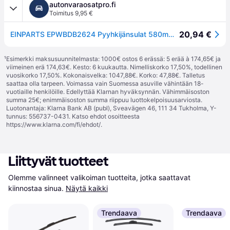
autonvaraosatpro.fi
Toimitus 9,95 €
20,94 €
EINPARTS EPWBDB2624 Pyyhkijänsulat 580mm, Flatblade-pyyhinsulka (rungoton), Sarja
¹
Esimerkki maksusuunnitelmasta: 1000€ ostos 6 erässä: 5 erää à 174,65€ ja
viimeinen erä 174,63€. Kesto: 6 kuukautta. Nimelliskorko 17,50%, todellinen
vuosikorko 17,50%. Kokonaisvelka: 1047,88€. Korko: 47,88€. Talletus
saattaa olla tarpeen. Voimassa vain Suomessa asuville vähintään 18-
vuotiaille henkilöille. Edellyttää Klarnan hyväksynnän. Vähimmäisoston
summa 25€; enimmäisoston summa riippuu luottokelpoisuusarviosta.
Luotonantaja: Klarna Bank AB (publ), Sveavägen 46, 111 34 Tukholma, Y-
tunnus: 556737-0431. Katso ehdot osoitteesta
https://www.klarna.com/fi/ehdot/
.
Liittyvät tuotteet
Olemme valinneet valikoiman tuotteita, jotka saattavat 
kiinnostaa sinua.
Näytä kaikki
Trendaava
Trendaava