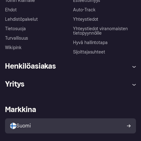
Töihin Klarnalle
Esteettömyys
Ehdot
Auto-Track
Lehdistöpalvelut
Yhteystiedot
Tietosuoja
Yhteystiedot viranomaisten
tietopyynnöille
Turvallisuus
Hyvä hallintotapa
Wikipink
Sijoittajasuhteet
Henkilöasiakas
Ohje
Reklamaatiot
Yritys
Kirjaudu sisään
Shoppaile turvallisesti Klarnalla
Kauppiastuki
Kehittäjät
Klarna app
Yksityisyysasetukset
Kirjaudu sisään yrityksenä
Operatiivinen tila
Markkina
Tutustu kauppoihin
Peruutusoikeutesi
Myy Klarnalla
Kumppanit ja integraatiot
Ostajan turva
Suomi