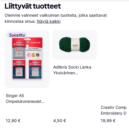
Liittyvät tuotteet
Olemme valinneet valikoiman tuotteita, jotka saattavat 
kiinnostaa sinua.
Näytä kaikki
Suosittu
Adlibris Socki Lanka
Yksivärinen
Villasekoitus 100 g
Singer A5
Ompelukoneneulat
Paketti
Creativ Comp
Embroidery DIY
12,90 €
4,50 €
19,99 €