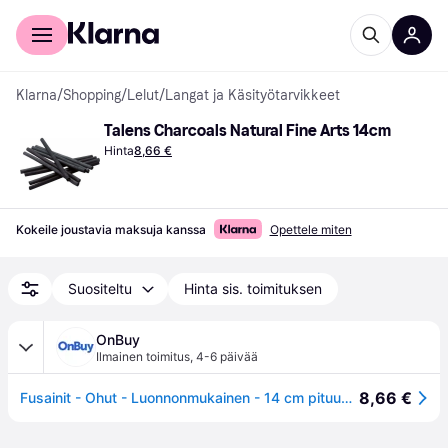
Kuluttajille
Yrityksille
Klarna
/
Shopping
/
Lelut
/
Langat ja Käsityötarvikkeet
Talens Charcoals Natural Fine Arts 14cm
Hinta
8,66 €
Kokeile joustavia maksuja kanssa
Opettele miten
Suositeltu
Hinta sis. toimituksen
OnBuy
Ilmainen toimitus
,
4-6 päivää
8,66 €
Fusainit - Ohut - Luonnonmukainen - 14 cm pituus - Kaunotaide - Piirustus - Luonnos - Taideteos