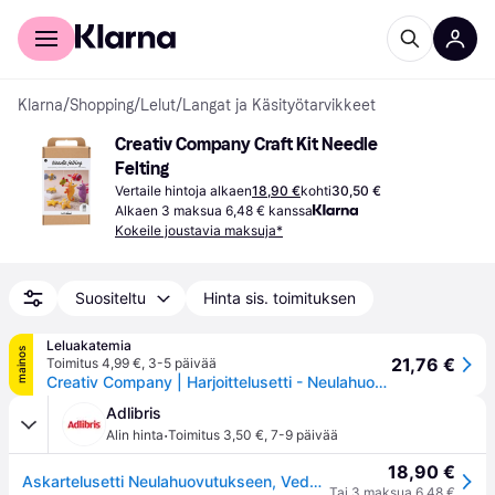
Kuluttajille
Yrityksille
Klarna
/
Shopping
/
Lelut
/
Langat ja Käsityötarvikkeet
Creativ Company Craft Kit Needle 
Felting
Vertaile hintoja alkaen
18,90 €
kohti
30,50 €
Alkaen 3 maksua 6,48 € kanssa
Kokeile joustavia maksuja*
Suositeltu
Hinta sis. toimituksen
Leluakatemia
mainos
21,76 €
Toimitus 4,99 €
,
3-5 päivää
Creativ Company | Harjoittelusetti - Neulahuovutus
Adlibris
·
Alin hinta
Toimitus 3,50 €
,
7-9 päivää
18,90 €
Askartelusetti Neulahuovutukseen, Veden eläimet, 1 pkk/ 1 pkt
Tai 3 maksua 6,48 €