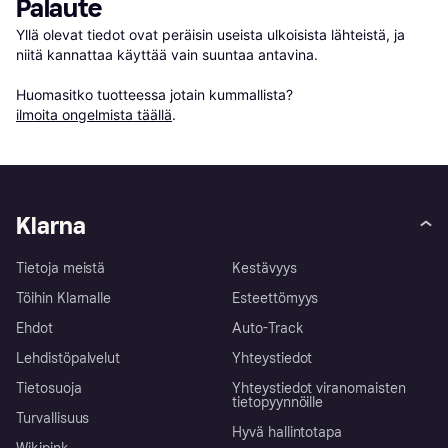
Palaute
Yllä olevat tiedot ovat peräisin useista ulkoisista lähteistä, ja 
niitä kannattaa käyttää vain suuntaa antavina.

Huomasitko tuotteessa jotain kummallista? 
ilmoita ongelmista täällä
.
Klarna
Tietoja meistä
Kestävyys
Töihin Klarnalle
Esteettömyys
Ehdot
Auto-Track
Lehdistöpalvelut
Yhteystiedot
Tietosuoja
Yhteystiedot viranomaisten
tietopyynnöille
Turvallisuus
Hyvä hallintotapa