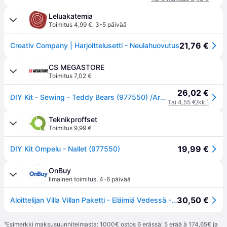
Leluakatemia
Toimitus 4,99 €
,
3-5 päivää
21,76 €
Creativ Company | Harjoittelusetti - Neulahuovutus
CS MEGASTORE
Toimitus 7,02 €
26,02 €
DIY Kit - Sewing - Teddy Bears (977550) /Arts and Crafts
Tai 4,55 €/kk.
¹
Teknikproffset
Toimitus 9,99 €
19,99 €
DIY Kit Ompelu - Nallet (977550)
OnBuy
Ilmainen toimitus
,
4-6 päivää
30,50 €
Aloittelijan Villa Villan Paketti - Eläimiä Vedessä - Huovutusvilla - Sekä - Perinteinen Käsityö
¹
Esimerkki maksusuunnitelmasta: 1000€ ostos 6 erässä: 5 erää à 174,65€ ja