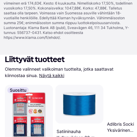
viimeinen erä 174,63€. Kesto: 6 kuukautta. Nimelliskorko 17,50%, todellinen
vuosikorko 17,50%. Kokonaisvelka: 1047,88€. Korko: 47,88€. Talletus
saattaa olla tarpeen. Voimassa vain Suomessa asuville vähintään 18-
vuotiaille henkilöille. Edellyttää Klarnan hyväksynnän. Vähimmäisoston
summa 25€; enimmäisoston summa riippuu luottokelpoisuusarviosta.
Luotonantaja: Klarna Bank AB (publ), Sveavägen 46, 111 34 Tukholma, Y-
tunnus: 556737-0431. Katso ehdot osoitteesta
https://www.klarna.com/fi/ehdot/
.
Liittyvät tuotteet
Olemme valinneet valikoiman tuotteita, jotka saattavat 
kiinnostaa sinua.
Näytä kaikki
Suosittu
Adlibris Socki
Yksivärinen
Satiininauha
Villasekoitus 1