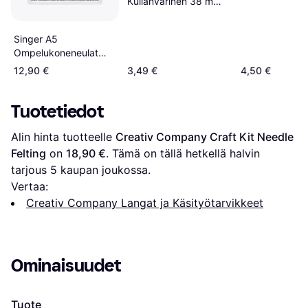
Kullanvärinen 38 mm
x 25 m
Singer A5
Ompelukoneneulat
Paketti
12,90 €
3,49 €
4,50 €
Tuotetiedot
Alin hinta tuotteelle 
Creativ Company Craft Kit Needle 
Felting
 on 
18,90 €
. Tämä on tällä hetkellä halvin 
tarjous 
5
 kaupan joukossa.
Vertaa:
Creativ Company Langat ja Käsityötarvikkeet
Ominaisuudet
Tuote