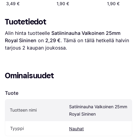
x 25 m
3,49 €
1,90 €
1,90 €
Tuotetiedot
Alin hinta tuotteelle 
Satiininauha Valkoinen 25mm 
Royal Sininen
 on 
2,29 €
. Tämä on tällä hetkellä halvin 
tarjous 
2
 kaupan joukossa.
Ominaisuudet
Tuote
Satiininauha Valkoinen 25mm 
Tuotteen nimi
Royal Sininen
Tyyppi
Nauhat