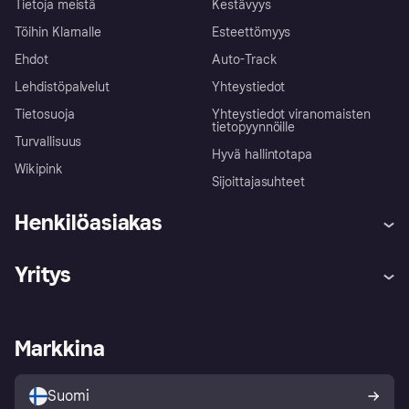
Tietoja meistä
Kestävyys
Töihin Klarnalle
Esteettömyys
Ehdot
Auto-Track
Lehdistöpalvelut
Yhteystiedot
Tietosuoja
Yhteystiedot viranomaisten
tietopyynnöille
Turvallisuus
Hyvä hallintotapa
Wikipink
Sijoittajasuhteet
Henkilöasiakas
Ohje
Reklamaatiot
Yritys
Kirjaudu sisään
Shoppaile turvallisesti Klarnalla
Kauppiastuki
Kehittäjät
Klarna app
Yksityisyysasetukset
Kirjaudu sisään yrityksenä
Operatiivinen tila
Markkina
Tutustu kauppoihin
Peruutusoikeutesi
Myy Klarnalla
Kumppanit ja integraatiot
Ostajan turva
Suomi