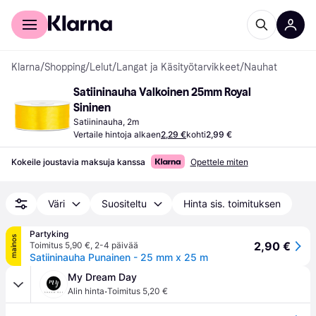
Kuluttajille
Yrityksille
Klarna
/
Shopping
/
Lelut
/
Langat ja Käsityötarvikkeet
/
Nauhat
Satiininauha Valkoinen 25mm Royal 
Sininen
Satiininauha, 2m
Vertaile hintoja alkaen
2,29 €
kohti
2,99 €
Kokeile joustavia maksuja kanssa
Opettele miten
Väri
Suositeltu
Hinta sis. toimituksen
Partyking
mainos
2,90 €
Toimitus 5,90 €
,
2-4 päivää
Satiininauha Punainen - 25 mm x 25 m
My Dream Day
·
Alin hinta
Toimitus 5,20 €