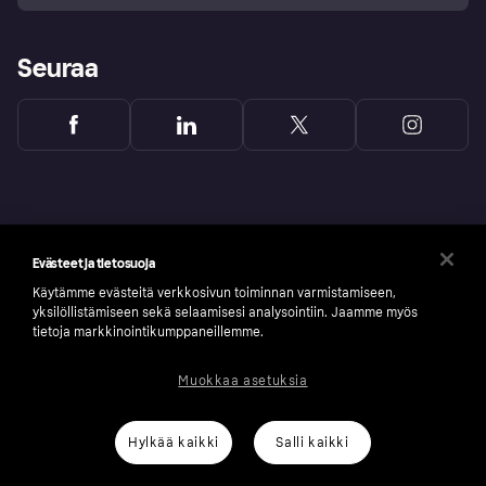
Seuraa
Evästeet ja tietosuoja
Käytämme evästeitä verkkosivun toiminnan varmistamiseen,
yksilöllistämiseen sekä selaamisesi analysointiin. Jaamme myös
tietoja markkinointikumppaneillemme.
Muokkaa asetuksia
Copyright © 2005-2026 Klarna Bank AB (publ). Headquarters: Stockholm, Sweden. All
rights reserved. Klarna Bank AB (publ). Sveavägen 46, 111 34 Stockholm. Organization
number: 556737-0431
Hylkää kaikki
Salli kaikki
Klarnan evästeseloste
Klarna.com