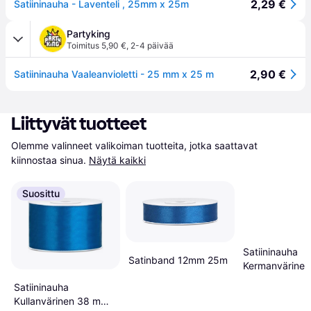
2,29 €
Satiininauha - Laventeli , 25mm x 25m
Partyking
Toimitus 5,90 €
,
2-4 päivää
2,90 €
Satiininauha Vaaleanvioletti - 25 mm x 25 m
Liittyvät tuotteet
Olemme valinneet valikoiman tuotteita, jotka saattavat 
kiinnostaa sinua.
Näytä kaikki
Suosittu
Satiininauha
Satinband 12mm 25m
Kermanvärine
Oranssi
Satiininauha
Kullanvärinen 38 mm