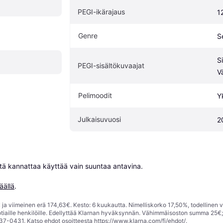
PEGI-ikärajaus
1
Genre
S
S
PEGI-sisältökuvaajat
V
Pelimoodit
Y
Julkaisuvuosi
2
niitä kannattaa käyttää vain suuntaa antavina.

äällä
.
ja viimeinen erä 174,63€. Kesto: 6 kuukautta. Nimelliskorko 17,50%, todellinen 
tiaille henkilöille. Edellyttää Klarnan hyväksynnän. Vähimmäisoston summa 25€
37-0431. Katso ehdot osoitteesta
https://www.klarna.com/fi/ehdot/
.