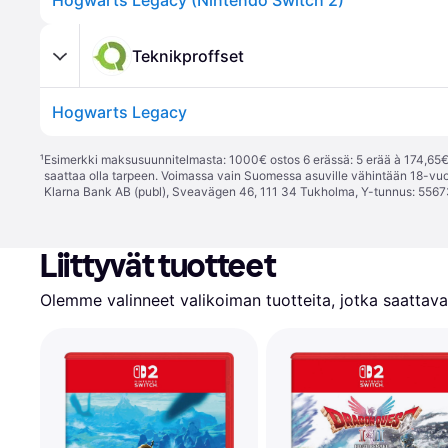
Hogwarts Legacy (Nintendo Switch 2)
Teknikproffset
Hogwarts Legacy
¹
Esimerkki maksusuunnitelmasta: 1000€ ostos 6 erässä: 5 erää à 174,65€ 
saattaa olla tarpeen. Voimassa vain Suomessa asuville vähintään 18-vuo
Klarna Bank AB (publ), Sveavägen 46, 111 34 Tukholma, Y-tunnus: 5567
Liittyvät tuotteet
Olemme valinneet valikoiman tuotteita, jotka saattavat