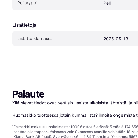
Pelityyppi
Peli
Lisätietoja
Listattu klarnassa
2025-05-13
Palaute
Yllä olevat tiedot ovat peräisin useista ulkoisista lähteistä, ja 
Huomasitko tuotteessa jotain kummallista? 
ilmoita ongelmista t
¹
Esimerkki maksusuunnitelmasta: 1000€ ostos 6 erässä: 5 erää à 174,65€ 
saattaa olla tarpeen. Voimassa vain Suomessa asuville vähintään 18-vuo
Klarna Bank AB (publ), Sveavägen 46, 111 34 Tukholma, Y-tunnus: 5567