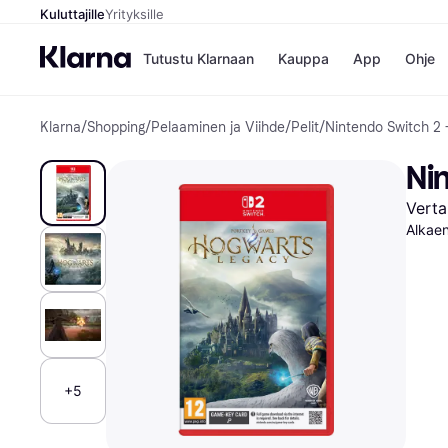
Kuluttajille
Yrityksille
Tutustu Klarnaan
Kauppa
App
Ohje
Klarna
/
Shopping
/
Pelaaminen ja Viihde
/
Pelit
/
Nintendo Switch 2 -
Kaupat
Ma
Booking.
Mak
Ni
Gigantti
Mak
H&M
Mak
Verta
Peten Koi
kul
Wolt
Alkae
Mak
Rah
Mob
Kauppahakem
+5