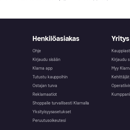
Henkilöasiakas
Yritys
Ohje
Kauppiast
Kirjaudu sisään
Kirjaudu s
Klarna app
Myy Klarn
Tutustu kauppoihin
Kehittäjät
Ostajan turva
Operatiivi
Reklamaatiot
Kumppanit 
Shoppaile turvallisesti Klarnalla
Yksityisyysasetukset
Peruutusoikeutesi