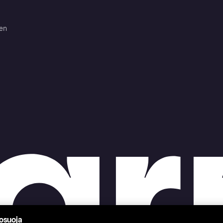
ten
tosuoja