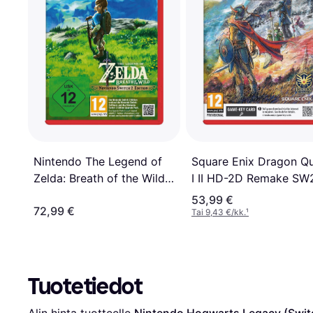
Nintendo The Legend of
Square Enix Dragon Q
Zelda: Breath of the Wild
I II HD-2D Remake SW
Edition (Switch 2)
53,99 €
72,99 €
Tai 9,43 €/kk.
¹
Tuotetiedot
Alin hinta tuotteelle 
Nintendo Hogwarts Legacy (Swit