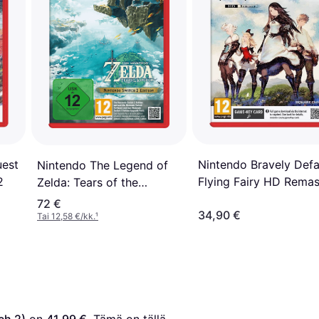
Nintendo Bravely Defa
uest
Nintendo The Legend of
Flying Fairy HD Remas
2
Zelda: Tears of the
(Switch 2)
Kingdom Edition (Switch
72 €
34,90 €
2)
Tai 12,58 €/kk.
¹
ch 2)
 on 
41,99 €
. Tämä on tällä 