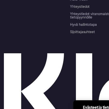
Yhteystiedot
Yhteystiedot viranomais
tietopyynnöille
Hyvä hallintotapa
Sijoittajasuhteet
Evästeet ja tie