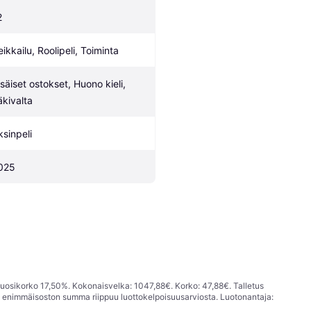
2
eikkailu, Roolipeli, Toiminta
isäiset ostokset, Huono kieli, 
äkivalta
ksinpeli
025
vuosikorko 17,50%. Kokonaisvelka: 1047,88€. Korko: 47,88€. Talletus
; enimmäisoston summa riippuu luottokelpoisuusarviosta. Luotonantaja: