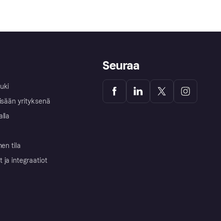
Seuraa
uki
isään yrityksenä
alla
nen tila
ja integraatiot