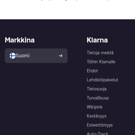
Markkina
Klarna
Tietoja meistä
Suomi
Töihin Klarnalle
Ehdot
Lehdistöpalvelut
Tietosuoja
Turvallisuus
Wikipink
Kestävyys
Esteettömyys
Auto-Track