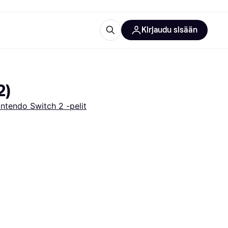
Kirjaudu sisään
totarvikkeet
rna?
2)
intendo Switch 2 -pelit
 kategoriat