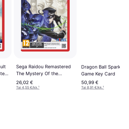
ult
Sega Raidou Remastered
Dragon Ball Sparking
ter
The Mystery Of the
Game Key Card
Soulless Army Nintendo
26,02 €
50,99 €
Switch 2
Tai 4,55 €/kk.
¹
Tai 8,91 €/kk.
¹