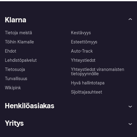
Klarna
Tietoja meistä
Kestävyys
Töihin Klarnalle
Esteettömyys
Ehdot
Auto-Track
Lehdistöpalvelut
Yhteystiedot
Tietosuoja
Yhteystiedot viranomaisten
tietopyynnöille
Turvallisuus
Hyvä hallintotapa
Wikipink
Sijoittajasuhteet
Henkilöasiakas
Ohje
Reklamaatiot
Yritys
Kirjaudu sisään
Shoppaile turvallisesti Klarnalla
Kauppiastuki
Kehittäjät