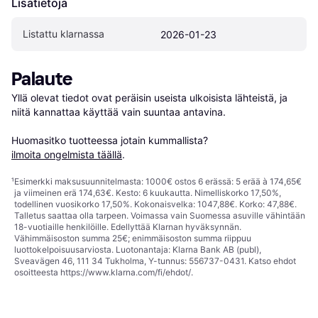
Lisätietoja
Listattu klarnassa
2026-01-23
Palaute
Yllä olevat tiedot ovat peräisin useista ulkoisista lähteistä, ja 
niitä kannattaa käyttää vain suuntaa antavina.

Huomasitko tuotteessa jotain kummallista? 
ilmoita ongelmista täällä
.
¹
Esimerkki maksusuunnitelmasta: 1000€ ostos 6 erässä: 5 erää à 174,65€
ja viimeinen erä 174,63€. Kesto: 6 kuukautta. Nimelliskorko 17,50%,
todellinen vuosikorko 17,50%. Kokonaisvelka: 1047,88€. Korko: 47,88€.
Talletus saattaa olla tarpeen. Voimassa vain Suomessa asuville vähintään
18-vuotiaille henkilöille. Edellyttää Klarnan hyväksynnän.
Vähimmäisoston summa 25€; enimmäisoston summa riippuu
luottokelpoisuusarviosta. Luotonantaja: Klarna Bank AB (publ),
Sveavägen 46, 111 34 Tukholma, Y-tunnus: 556737-0431. Katso ehdot
osoitteesta
https://www.klarna.com/fi/ehdot/
.