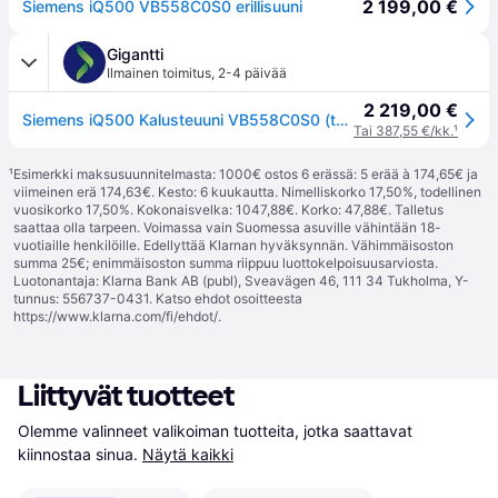
2 199,00 €
Siemens iQ500 VB558C0S0 erillisuuni
Gigantti
Ilmainen toimitus
,
2-4 päivää
2 219,00 €
Siemens iQ500 Kalusteuuni VB558C0S0 (teräs)
Tai 387,55 €/kk.
¹
¹
Esimerkki maksusuunnitelmasta: 1000€ ostos 6 erässä: 5 erää à 174,65€ ja
viimeinen erä 174,63€. Kesto: 6 kuukautta. Nimelliskorko 17,50%, todellinen
vuosikorko 17,50%. Kokonaisvelka: 1047,88€. Korko: 47,88€. Talletus
saattaa olla tarpeen. Voimassa vain Suomessa asuville vähintään 18-
vuotiaille henkilöille. Edellyttää Klarnan hyväksynnän. Vähimmäisoston
summa 25€; enimmäisoston summa riippuu luottokelpoisuusarviosta.
Luotonantaja: Klarna Bank AB (publ), Sveavägen 46, 111 34 Tukholma, Y-
tunnus: 556737-0431. Katso ehdot osoitteesta
https://www.klarna.com/fi/ehdot/
.
Liittyvät tuotteet
Olemme valinneet valikoiman tuotteita, jotka saattavat 
kiinnostaa sinua.
Näytä kaikki