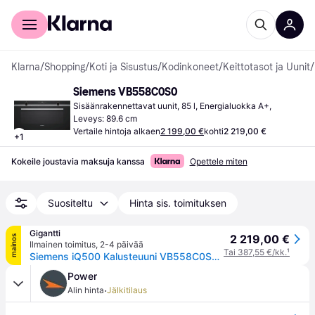
Kuluttajille
Yrityksille
Klarna
/
Shopping
/
Koti ja Sisustus
/
Kodinkoneet
/
Keittotasot ja Uunit
/
Siemens VB558C0S0
Sisäänrakennettavat uunit, 85 l, Energialuokka A+, 
Leveys: 89.6 cm
Vertaile hintoja alkaen
2 199,00 €
kohti
2 219,00 €
+
1
Kokeile joustavia maksuja kanssa
Opettele miten
Suositeltu
Hinta sis. toimituksen
Gigantti
2 219,00 €
mainos
Ilmainen toimitus
,
2-4 päivää
Tai 387,55 €/kk.
¹
Siemens iQ500 Kalusteuuni VB558C0S0 (teräs)
Power
·
Alin hinta
Jälkitilaus