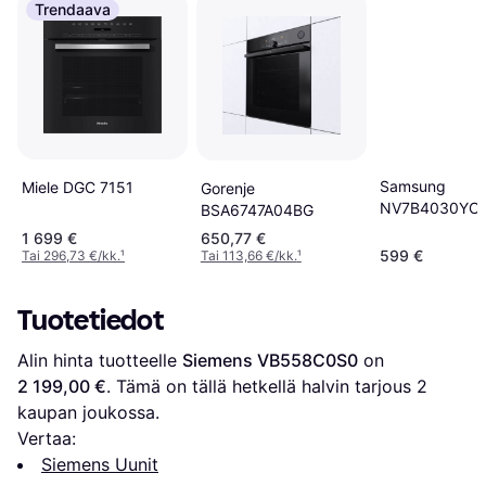
Trendaava
Samsung
Miele DGC 7151
Gorenje
NV7B4030YC
BSA6747A04BG
1 699 €
650,77 €
599 €
Tai 296,73 €/kk.
¹
Tai 113,66 €/kk.
¹
Tuotetiedot
Alin hinta tuotteelle 
Siemens VB558C0S0
 on 
2 199,00 €
. Tämä on tällä hetkellä halvin tarjous 
2
kaupan joukossa.
Vertaa:
Siemens Uunit