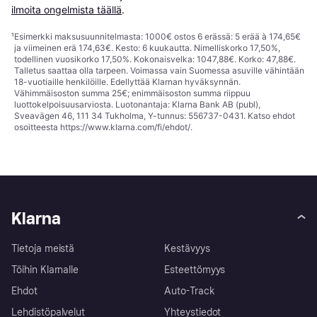
ilmoita ongelmista täällä
.
¹
Esimerkki maksusuunnitelmasta: 1000€ ostos 6 erässä: 5 erää à 174,65€
ja viimeinen erä 174,63€. Kesto: 6 kuukautta. Nimelliskorko 17,50%,
todellinen vuosikorko 17,50%. Kokonaisvelka: 1047,88€. Korko: 47,88€.
Talletus saattaa olla tarpeen. Voimassa vain Suomessa asuville vähintään
18-vuotiaille henkilöille. Edellyttää Klarnan hyväksynnän.
Vähimmäisoston summa 25€; enimmäisoston summa riippuu
luottokelpoisuusarviosta. Luotonantaja: Klarna Bank AB (publ),
Sveavägen 46, 111 34 Tukholma, Y-tunnus: 556737-0431. Katso ehdot
osoitteesta
https://www.klarna.com/fi/ehdot/
.
Klarna
Tietoja meistä
Kestävyys
Töihin Klarnalle
Esteettömyys
Ehdot
Auto-Track
Lehdistöpalvelut
Yhteystiedot