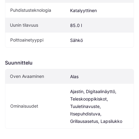
Puhdistusteknologia
Katalyyttinen
Uunin tilavuus
85.0 l
Polttoainetyyppi
Sähkö
Suunnittelu
Oven Avaaminen
Alas
Ajastin, Digitaalinäyttö, 
Teleskooppikiskot, 
Ominaisuudet
Tuuletinavuste, 
Itsepuhdistuva, 
Grillausasetus, Lapsilukko