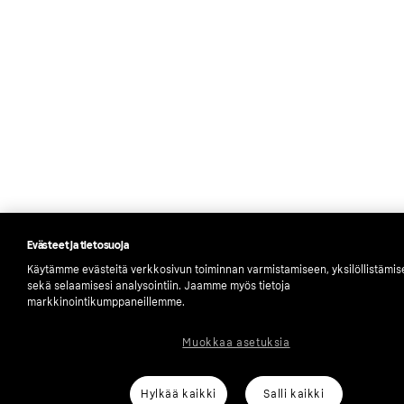
Evästeet ja tietosuoja
Käytämme evästeitä verkkosivun toiminnan varmistamiseen, yksilöllistämi
sekä selaamisesi analysointiin. Jaamme myös tietoja
markkinointikumppaneillemme.
Muokkaa asetuksia
Hylkää kaikki
Salli kaikki