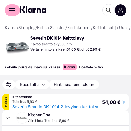
Kuluttajille
Yrityksille
Klarna
/
Shopping
/
Koti ja Sisustus
/
Kodinkoneet
/
Keittotasot ja Uunit
/
Severin DK1014 Keittolevy
Kaksoiskeittolevy, 50 cm
Vertaile hintoja alkaen
51,00 €
kohti
62,99 €
Kokeile joustavia maksuja kanssa
Opettele miten
Suositeltu
Hinta sis. toimituksen
Kitchentime
mainos
54,00 €
Toimitus 5,90 €
Severin Severin DK 1014 2-levyinen keittolevy Ruostumaton teräs
KitchenOne
·
Alin hinta
Toimitus 5,90 €