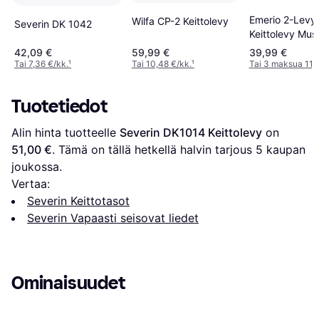
Emerio 2-Levy
Wilfa CP-2 Keittolevy
Severin DK 1042
Keittolevy Mus
42,09 €
59,99 €
39,99 €
Tai 7,36 €/kk.
¹
Tai 10,48 €/kk.
¹
Tai 3 maksua 11,
Tuotetiedot
Alin hinta tuotteelle 
Severin DK1014 Keittolevy
 on 
51,00 €
. Tämä on tällä hetkellä halvin tarjous 
5
 kaupan 
joukossa.
Vertaa:
Severin Keittotasot
Severin Vapaasti seisovat liedet
Ominaisuudet