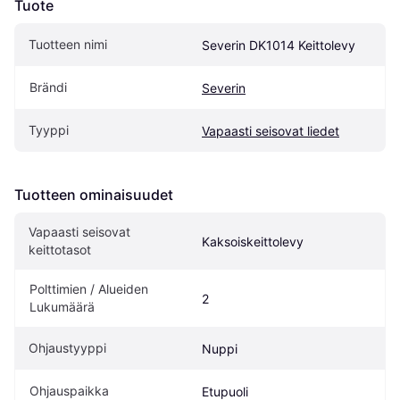
Tuote
Tuotteen nimi
Severin DK1014 Keittolevy
Brändi
Severin
Tyyppi
Vapaasti seisovat liedet
Tuotteen ominaisuudet
Vapaasti seisovat 
Kaksoiskeittolevy
keittotasot
Polttimien / Alueiden 
2
Lukumäärä
Ohjaustyyppi
Nuppi
Ohjauspaikka
Etupuoli