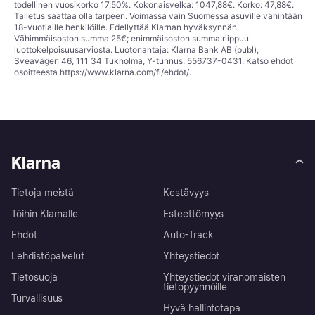
todellinen vuosikorko 17,50%. Kokonaisvelka: 1047,88€. Korko: 47,88€.
Talletus saattaa olla tarpeen. Voimassa vain Suomessa asuville vähintään
18-vuotiaille henkilöille. Edellyttää Klarnan hyväksynnän.
Vähimmäisoston summa 25€; enimmäisoston summa riippuu
luottokelpoisuusarviosta. Luotonantaja: Klarna Bank AB (publ),
Sveavägen 46, 111 34 Tukholma, Y-tunnus: 556737-0431. Katso ehdot
osoitteesta
https://www.klarna.com/fi/ehdot/
.
Klarna
Tietoja meistä
Kestävyys
Töihin Klarnalle
Esteettömyys
Ehdot
Auto-Track
Lehdistöpalvelut
Yhteystiedot
Tietosuoja
Yhteystiedot viranomaisten
tietopyynnöille
Turvallisuus
Hyvä hallintotapa