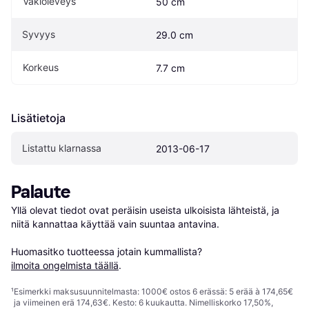
Vakioleveys
50 cm
Syvyys
29.0 cm
Korkeus
7.7 cm
Lisätietoja
Listattu klarnassa
2013-06-17
Palaute
Yllä olevat tiedot ovat peräisin useista ulkoisista lähteistä, ja 
niitä kannattaa käyttää vain suuntaa antavina.

Huomasitko tuotteessa jotain kummallista? 
ilmoita ongelmista täällä
.
¹
Esimerkki maksusuunnitelmasta: 1000€ ostos 6 erässä: 5 erää à 174,65€
ja viimeinen erä 174,63€. Kesto: 6 kuukautta. Nimelliskorko 17,50%,