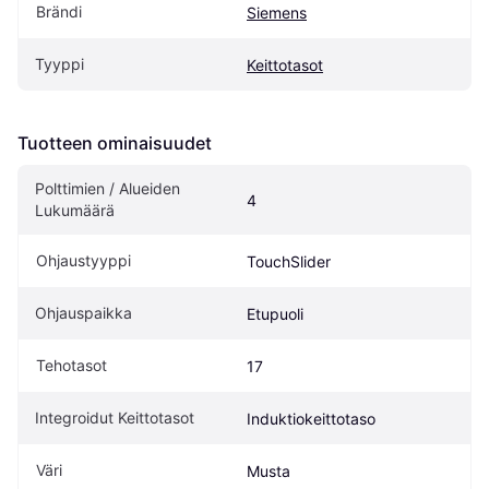
Brändi
Siemens
Tyyppi
Keittotasot
Tuotteen ominaisuudet
Polttimien / Alueiden 
4
Lukumäärä
Ohjaustyyppi
TouchSlider
Ohjauspaikka
Etupuoli
Tehotasot
17
Integroidut Keittotasot
Induktiokeittotaso
Väri
Musta