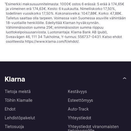
¹
Esimerkki maksusuunnitelmasta: 1000€ ostos 6 erässä: 5 erää à 174,65€
ja viimeinen erä 174,63€. Kesto: 6 kuukautta. Nimelliskorko 17,50%,
todellinen vuosikorko 17,50%. Kokonaisvelka: 1047,88€. Korko: 47,88€.
Talletus saattaa olla tarpeen. Voimassa vain Suomessa asuville vähintään
18-vuotiaille henkilöille. Edellyttää Klarnan hyväksynnän.
Vähimmäisoston summa 25€; enimmäisoston summa riippuu
luottokelpoisuusarviosta. Luotonantaja: Klarna Bank AB (publ),
Sveavägen 46, 111 34 Tukholma, Y-tunnus: 556737-0431. Katso ehdot
osoitteesta
https://www.klarna.com/fi/ehdot/
.
Klarna
Tietoja meistä
Kestävyys
Töihin Klarnalle
Esteettömyys
Ehdot
Auto-Track
Lehdistöpalvelut
Yhteystiedot
Tietosuoja
Yhteystiedot viranomaisten
tietopyynnöille