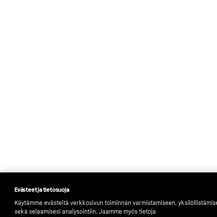
Evästeet ja tietosuoja
Käytämme evästeitä verkkosivun toiminnan varmistamiseen, yksilöllistämi
sekä selaamisesi analysointiin. Jaamme myös tietoja