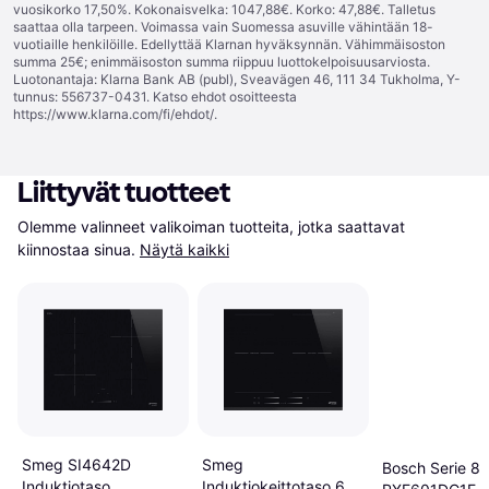
vuosikorko 17,50%. Kokonaisvelka: 1047,88€. Korko: 47,88€. Talletus
saattaa olla tarpeen. Voimassa vain Suomessa asuville vähintään 18-
vuotiaille henkilöille. Edellyttää Klarnan hyväksynnän. Vähimmäisoston
summa 25€; enimmäisoston summa riippuu luottokelpoisuusarviosta.
Luotonantaja: Klarna Bank AB (publ), Sveavägen 46, 111 34 Tukholma, Y-
tunnus: 556737-0431. Katso ehdot osoitteesta
https://www.klarna.com/fi/ehdot/
.
Liittyvät tuotteet
Olemme valinneet valikoiman tuotteita, jotka saattavat 
kiinnostaa sinua.
Näytä kaikki
Smeg SI4642D
Smeg
Bosch Serie 8
Induktiotaso
Induktiokeittotaso 60