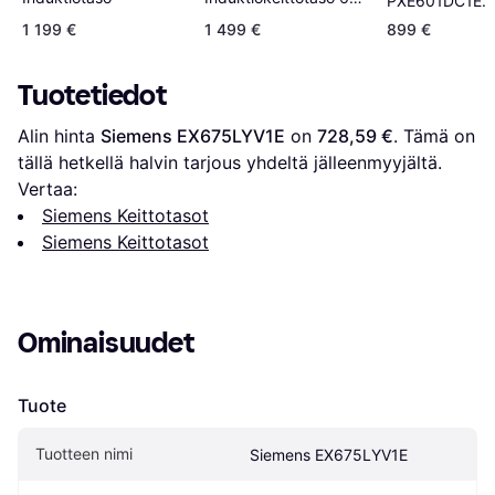
PXE601DC1E
cm
Keittoalueindukt
1 199 €
1 499 €
899 €
Tuotetiedot
Alin hinta 
Siemens EX675LYV1E
 on 
728,59 €
. Tämä on 
tällä hetkellä halvin tarjous yhdeltä jälleenmyyjältä.
Vertaa:
Siemens Keittotasot
Siemens Keittotasot
Ominaisuudet
Tuote
Tuotteen nimi
Siemens EX675LYV1E