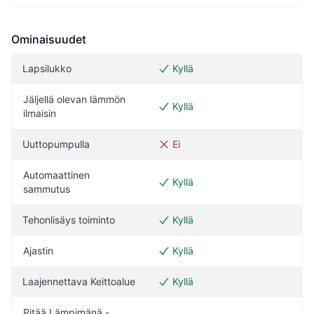
Ominaisuudet
Lapsilukko
Kyllä
Jäljellä olevan lämmön 
Kyllä
ilmaisin
Uuttopumpulla
Ei
Automaattinen 
Kyllä
sammutus
Tehonlisäys toiminto
Kyllä
Ajastin
Kyllä
Laajennettava Keittoalue
Kyllä
Pitää Lämpimänä -