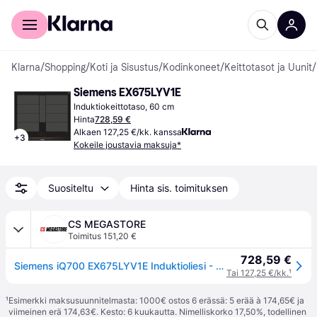
Kuluttajille
Yrityksille
Klarna
/
Shopping
/
Koti ja Sisustus
/
Kodinkoneet
/
Keittotasot ja Uunit
/
Siemens EX675LYV1E
Induktiokeittotaso, 60 cm
Hinta
728,59 €
Alkaen 127,25 €/kk. kanssa
+
3
Kokeile joustavia maksuja*
Suositeltu
Hinta sis. toimituksen
CS MEGASTORE
Toimitus 151,20 €
728,59 €
Siemens iQ700 EX675LYV1E Induktioliesi - 60 cm.
Tai 127,25 €/kk.
¹
¹
Esimerkki maksusuunnitelmasta: 1000€ ostos 6 erässä: 5 erää à 174,65€ ja
viimeinen erä 174,63€. Kesto: 6 kuukautta. Nimelliskorko 17,50%, todellinen