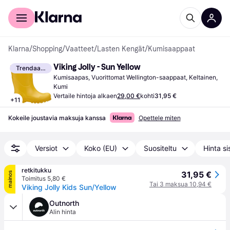
Kuluttajille
Yrityksille
Klarna
/
Shopping
/
Vaatteet
/
Lasten Kengät
/
Kumisaappaat
Viking Jolly - Sun Yellow
Trendaava
Kumisaapas, Vuorittomat Wellington-saappaat, Keltainen, 
Kumi
Vertaile hintoja alkaen
29,00 €
kohti
31,95 €
+
11
Kokeile joustavia maksuja kanssa
Opettele miten
Versiot
Koko (EU)
Suositeltu
Hinta si
retkitukku
31,95 €
mainos
Toimitus 5,80 €
Tai 3 maksua 10,94 €
Viking Jolly Kids Sun/Yellow
Outnorth
Alin hinta