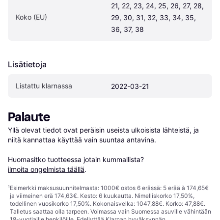
21, 22, 23, 24, 25, 26, 27, 28, 
Koko (EU)
29, 30, 31, 32, 33, 34, 35, 
36, 37, 38
Lisätietoja
Listattu klarnassa
2022-03-21
Palaute
Yllä olevat tiedot ovat peräisin useista ulkoisista lähteistä, ja 
niitä kannattaa käyttää vain suuntaa antavina.

Huomasitko tuotteessa jotain kummallista? 
ilmoita ongelmista täällä
.
¹
Esimerkki maksusuunnitelmasta: 1000€ ostos 6 erässä: 5 erää à 174,65€
ja viimeinen erä 174,63€. Kesto: 6 kuukautta. Nimelliskorko 17,50%,
todellinen vuosikorko 17,50%. Kokonaisvelka: 1047,88€. Korko: 47,88€.
Talletus saattaa olla tarpeen. Voimassa vain Suomessa asuville vähintään
18-vuotiaille henkilöille. Edellyttää Klarnan hyväksynnän.