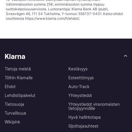
Vähimmäisoston summa 25€; enimmäisoston summa riippuu
luottokelpoisuusarviosta. Luotonantaja: Klarna Bank AB (publ),
Sveavägen 46, 111 34 Tukholma, Y-tunnus: 556737-0431. Katso ehdot
osoitteesta
https://www.klarna.com/fi/ehdot/
.
Klarna
Tietoja meistä
Kestävyys
Töihin Klarnalle
Esteettömyys
Ehdot
Auto-Track
Lehdistöpalvelut
Yhteystiedot
Tietosuoja
Yhteystiedot viranomaisten
tietopyynnöille
Turvallisuus
Hyvä hallintotapa
Wikipink
Sijoittajasuhteet