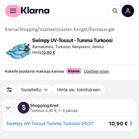
Kuluttajille
Yrityksille
Klarna
/
Shopping
/
Vaatteet
/
Lasten Kengät
/
Rantakengät
Swimpy UV-Tossut - Tumma Turkoosi
Rantakenkä, Turkoosi, Neopreeni, Verkko
Hinta
10,90 €
Kokeile joustavia maksuja kanssa
Opettele miten
Suositeltu
Hinta sis. toimituksen
Shopping4net
S
Toimitus 4,90 €
,
1-3 päivää
10,90 €
Swimpy UV-Tossut Tumma Turkoosi 26/27