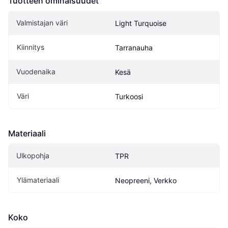
Tuotteen ominaisuudet
Valmistajan väri
Light Turquoise
Kiinnitys
Tarranauha
Vuodenaika
Kesä
Väri
Turkoosi
Materiaali
Ulkopohja
TPR
Ylämateriaali
Neopreeni, Verkko
Koko