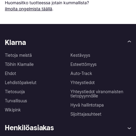
Huomasitko tuotteessa jotain kummallista? 
ilmoita ongelmista täällä
.
Klarna
Tietoja meistä
Kestävyys
Töihin Klarnalle
Esteettömyys
Ehdot
Auto-Track
Lehdistöpalvelut
Yhteystiedot
Tietosuoja
Yhteystiedot viranomaisten
tietopyynnöille
Turvallisuus
Hyvä hallintotapa
Wikipink
Sijoittajasuhteet
Henkilöasiakas