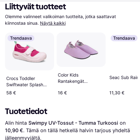
Liittyvät tuotteet
Olemme valinneet valikoiman tuotteita, jotka saattavat 
kiinnostaa sinua.
Näytä kaikki
Trendaava
Trendaava
Color Kids
Seac Sub Rain
Crocs Toddler
Rantakengät
Swiftwater Splash
Lavender Mist
Shoe - Dragon Fruit
58 €
16 €
11,30 €
Tuotetiedot
Alin hinta 
Swimpy UV-Tossut - Tumma Turkoosi
 on 
10,90 €
. Tämä on tällä hetkellä halvin tarjous yhdeltä 
jälleenmyyjältä.