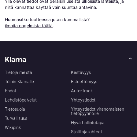
Yllä olevat tiedot ovat peräisin useista ulkoisista lähteistä, ja 
niitä kannattaa käyttää vain suuntaa antavina.

Huomasitko tuotteessa jotain kummallista? 
ilmoita ongelmista täällä
.
Klarna
Tietoja meistä
Kestävyys
Töihin Klarnalle
Esteettömyys
Ehdot
Auto-Track
Lehdistöpalvelut
Yhteystiedot
Tietosuoja
Yhteystiedot viranomaisten
tietopyynnöille
Turvallisuus
Hyvä hallintotapa
Wikipink
Sijoittajasuhteet