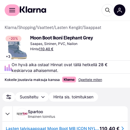
Kuluttajille
Yrityksille
Klarna
/
Shopping
/
Vaatteet
/
Lasten Kengät
/
Saappaat
Moon Boot Ikoni Elephant Grey
-20%
Saapas, Sininen, PVC, Nailon
Hinta
110,40 €
+
3
On hyvä aika ostaa! Hinnat ovat tällä hetkellä 
28 €
keskiarvoa alhaisemmat.
Kokeile joustavia maksuja kanssa
Opettele miten
Suositeltu
Hinta sis. toimituksen
Spartoo
Ilmainen toimitus
110,40 €
Lasten talvisaappaat Moon Boot MB ICON NYLON 23 / 26