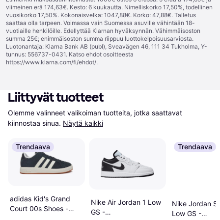
viimeinen erä 174,63€. Kesto: 6 kuukautta. Nimelliskorko 17,50%, todellinen
vuosikorko 17,50%. Kokonaisvelka: 1047,88€. Korko: 47,88€. Talletus
saattaa olla tarpeen. Voimassa vain Suomessa asuville vähintään 18-
vuotiaille henkilöille. Edellyttää Klarnan hyväksynnän. Vähimmäisoston
summa 25€; enimmäisoston summa riippuu luottokelpoisuusarviosta.
Luotonantaja: Klarna Bank AB (publ), Sveavägen 46, 111 34 Tukholma, Y-
tunnus: 556737-0431. Katso ehdot osoitteesta
https://www.klarna.com/fi/ehdot/
.
Liittyvät tuotteet
Olemme valinneet valikoiman tuotteita, jotka saattavat 
kiinnostaa sinua.
Näytä kaikki
Trendaava
Trendaava
adidas Kid's Grand
Nike Air Jordan 1 Low
Nike Jordan Sp
Court 00s Shoes -
GS -
Low GS -
Core Black/Off