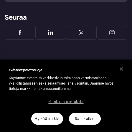
Seuraa
Evästeet ja tietosuoja
Käytämme evästeitä verkkosivun toiminnan varmistamiseen,
yksilöllistämiseen sekä selaamisesi analysointiin. Jaamme myös
tietoja markkinointikumppaneillemme.
Muokkaa asetuksia
Copyright © 2005-2026 Klarna Bank AB (publ). Headquarters: Stockholm, Sweden. All
rights reserved. Klarna Bank AB (publ). Sveavägen 46, 111 34 Stockholm. Organization
number: 556737-0431
Hylkää kaikki
Salli kaikki
Klarnan evästeseloste
Klarna.com