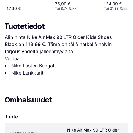
White/White/Black
Black/Anthraci
75,99 €
124,99 €
White/Gum
47,90 €
Tai 8,74 €/kk.
¹
Tai 21,83 €/kk.
¹
Tuotetiedot
Alin hinta 
Nike Air Max 90 LTR Older Kids Shoes - 
Black
 on 
119,99 €
. Tämä on tällä hetkellä halvin 
tarjous yhdeltä jälleenmyyjältä.
Vertaa:
Nike Lasten Kengät
Nike Lenkkarit
Ominaisuudet
Tuote
Nike Air Max 90 LTR Older 