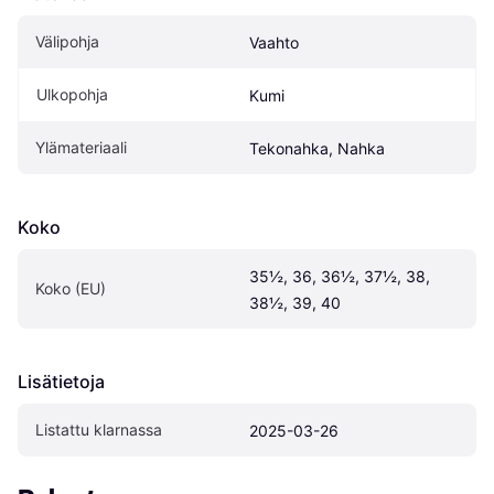
Välipohja
Vaahto
Ulkopohja
Kumi
Ylämateriaali
Tekonahka, Nahka
Koko
35½, 36, 36½, 37½, 38, 
Koko (EU)
38½, 39, 40
Lisätietoja
Listattu klarnassa
2025-03-26