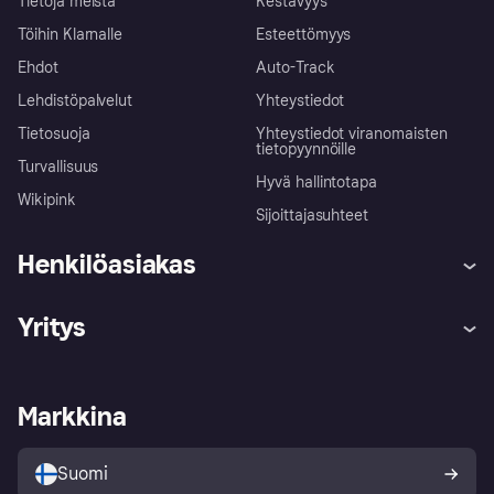
Tietoja meistä
Kestävyys
Töihin Klarnalle
Esteettömyys
Ehdot
Auto-Track
Lehdistöpalvelut
Yhteystiedot
Tietosuoja
Yhteystiedot viranomaisten
tietopyynnöille
Turvallisuus
Hyvä hallintotapa
Wikipink
Sijoittajasuhteet
Henkilöasiakas
Ohje
Reklamaatiot
Yritys
Kirjaudu sisään
Shoppaile turvallisesti Klarnalla
Kauppiastuki
Kehittäjät
Klarna app
Yksityisyysasetukset
Kirjaudu sisään yrityksenä
Operatiivinen tila
Markkina
Tutustu kauppoihin
Peruutusoikeutesi
Myy Klarnalla
Kumppanit ja integraatiot
Ostajan turva
Suomi