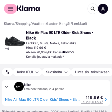
Kuluttajille
Yrityksille
Klarna
/
Shopping
/
Vaatteet
/
Lasten Kengät
/
Lenkkarit
Nike Air Max 90 LTR Older Kids Shoes - 
Black
Lenkkari, Musta, Nahka, Tekonahka
Hinta
119,99 €
+
4
Alkaen 20,96 €/kk. kanssa
Kokeile joustavia maksuja*
Koko (EU)
Suositeltu
Hinta sis. toimituksen
Nike
Ilmainen toimitus
,
2-4 päivää
119,99 €
Nike Air Max 90 LTR Older Kids' Shoes - Black - 39
Tai 20,96 €/kk.
¹
¹
Esimerkki maksusuunnitelmasta: 1000€ ostos 6 erässä: 5 erää à 174,65€ ja