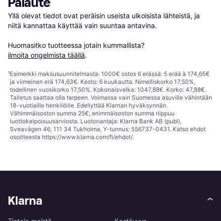
Palaute
Yllä olevat tiedot ovat peräisin useista ulkoisista lähteistä, ja 
niitä kannattaa käyttää vain suuntaa antavina.

Huomasitko tuotteessa jotain kummallista? 
ilmoita ongelmista täällä
.
¹
Esimerkki maksusuunnitelmasta: 1000€ ostos 6 erässä: 5 erää à 174,65€
ja viimeinen erä 174,63€. Kesto: 6 kuukautta. Nimelliskorko 17,50%,
todellinen vuosikorko 17,50%. Kokonaisvelka: 1047,88€. Korko: 47,88€.
Talletus saattaa olla tarpeen. Voimassa vain Suomessa asuville vähintään
18-vuotiaille henkilöille. Edellyttää Klarnan hyväksynnän.
Vähimmäisoston summa 25€; enimmäisoston summa riippuu
luottokelpoisuusarviosta. Luotonantaja: Klarna Bank AB (publ),
Sveavägen 46, 111 34 Tukholma, Y-tunnus: 556737-0431. Katso ehdot
osoitteesta
https://www.klarna.com/fi/ehdot/
.
Klarna