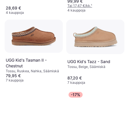
99,99 €
Tekonahka, Synteettinen
Tai 17,47 €/kk.
¹
28,69 €
4 kauppoja
4 kauppoja
UGG Kid's Tasman II -
UGG Kid's Tazz - Sand
Chestnut
Tossu, Beige, Säämiskä
Tossu, Ruskea, Nahka, Säämiskä
79,95 €
87,20 €
7 kauppoja
7 kauppoja
-17%