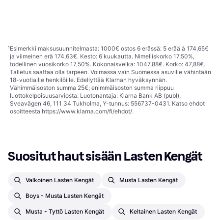
White/Solar Purple/Solar
39,99 €
Nahka
50 €
kovalle alustalle, Sininen,
Tai 6,99 €/kk.
¹
Turbo
Vaaleanpunainen, Violetti,
Tai 8,74 €/kk.
¹
2 kauppoja
Valkoinen, Monivärinen,
3 kauppoja
1
2
3
...
275
...
547
Synteettinen, Nahka, Tekonahka,
Kumi
¹
Esimerkki maksusuunnitelmasta: 1000€ ostos 6 erässä: 5 erää à 174,65€
ja viimeinen erä 174,63€. Kesto: 6 kuukautta. Nimelliskorko 17,50%,
todellinen vuosikorko 17,50%. Kokonaisvelka: 1047,88€. Korko: 47,88€.
Talletus saattaa olla tarpeen. Voimassa vain Suomessa asuville vähintään
18-vuotiaille henkilöille. Edellyttää Klarnan hyväksynnän.
Vähimmäisoston summa 25€; enimmäisoston summa riippuu
luottokelpoisuusarviosta. Luotonantaja: Klarna Bank AB (publ),
Sveavägen 46, 111 34 Tukholma, Y-tunnus: 556737-0431. Katso ehdot
osoitteesta
https://www.klarna.com/fi/ehdot/
.
Suositut haut sisään Lasten Kengät
Valkoinen Lasten Kengät
Musta Lasten Kengät
Boys - Musta Lasten Kengät
Musta - Tyttö Lasten Kengät
Keltainen Lasten Kengät