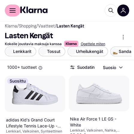
Kuluttajille
Yrityksille
Klarna
/
Shopping
/
Vaatteet
/
Lasten Kengät
Lasten Kengät
Kokeile joustavia maksuja kanssa
Opettele miten
Lenkkarit
Tossut
Urheilukengät
Sandaal
1000+ tuotteet
Suodatin
Suosio
Suosittu
Nike Air Force 1 LE GS -
adidas Kid's Grand Court
White
Lifestyle Tennis Lace-Up -
Lenkkari, Valkoinen, Nahka,
Lenkkari, Valkoinen, Synteettinen
Cloud White/Core Black