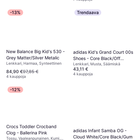
-13%
Trendaava
New Balance Big Kid's 530 -
adidas Kid's Grand Court 00s
Grey Matter/Silver Metalic
Shoes - Core Black/Off
Lenkkari, Harmaa, Synteettinen
Lenkkari, Musta, Säämiskä
White/Gum
43,11 €
84,90 €
97,85 €
4 kauppoja
4 kauppoja
-12%
Crocs Toddler Crocband
adidas Infant Samba OG -
Clog - Ballerina Pink
Cloud White/Core Black/Gum
Tossu, Vaaleanpunainen, Kumi,