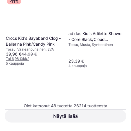
-11%
adidas Kid's Adilette Shower
Crocs Kid's Bayaband Clog -
- Core Black/Cloud
Ballerina Pink/Candy Pink
Tossu, Musta, Synteettinen
White/Core Black
Tossu, Vaaleanpunainen, EVA
39,96 €
44,99 €
Tai 6,98 €/kk.
¹
23,39 €
5 kauppoja
4 kauppoja
Olet katsonut 48 tuotetta 26214 tuotteesta
adidas F50 Hyperfast Club
Näytä lisää
Firm Ground Multi Ground
Nike Force 1 Crib TD - White
Jalkapallokenkä,
Football Boots - Cloud
Ensimmäinen Askel, Valkoinen,
Tekonurmikengät, Nappikengät