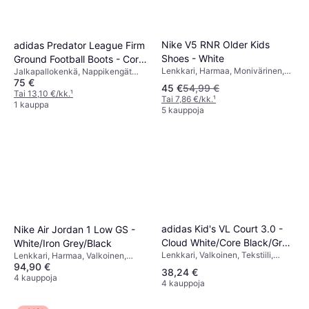
Nike V5 RNR Older Kids
adidas Predator League Firm
Shoes - White
Ground Football Boots - Core
Lenkkari, Harmaa, Monivärinen,
Jalkapallokenkä, Nappikengät
Black/Cloud White/Lucid Red
75 €
Valkoinen, Musta, Kangas, Verkko,
kovalle alustalle, Punainen, Musta,
45 €
54,99 €
Tekonahka, Synteettinen, Tekstiili
Valkoinen, Verkko, Synteettinen,
Tai 13,10 €/kk.
¹
Tai 7,86 €/kk.
¹
Tekstiili
1 kauppa
5 kauppoja
adidas Kid's VL Court 3.0 -
Nike Air Jordan 1 Low GS -
Cloud White/Core Black/Grey
White/Iron Grey/Black
Lenkkari, Valkoinen, Tekstiili,
One
Lenkkari, Harmaa, Valkoinen,
Nahka, Säämiskä
94,90 €
Nahka, Tekonahka
38,24 €
4 kauppoja
4 kauppoja