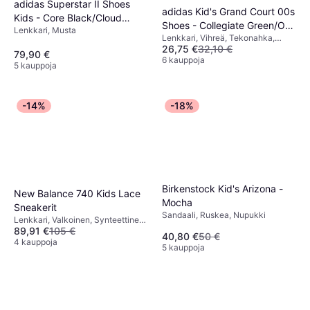
adidas Superstar II Shoes
adidas Kid's Grand Court 00s
Kids - Core Black/Cloud
Shoes - Collegiate Green/Off
Lenkkari, Musta
White
Lenkkari, Vihreä, Tekonahka,
White/Gum
26,75 €
32,10 €
Nahka, Säämiskä
79,90 €
6 kauppoja
5 kauppoja
-14%
-18%
Birkenstock Kid's Arizona -
New Balance 740 Kids Lace
Mocha
Sneakerit
Sandaali, Ruskea, Nupukki
Lenkkari, Valkoinen, Synteettinen,
89,91 €
105 €
Verkko
40,80 €
50 €
4 kauppoja
5 kauppoja