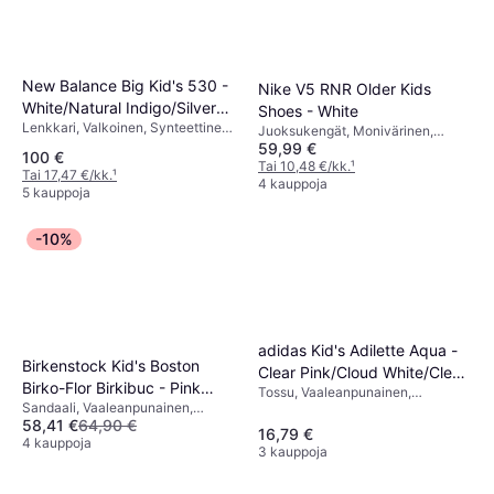
New Balance Big Kid's 530 -
Nike V5 RNR Older Kids
White/Natural Indigo/Silver
Shoes - White
Lenkkari, Valkoinen, Synteettinen,
Metallic
Juoksukengät, Monivärinen,
Verkko
59,99 €
Musta, Ruskea, Harmaa,
100 €
Valkoinen, Tekonahka, Kangas,
Tai 10,48 €/kk.
¹
Tai 17,47 €/kk.
¹
Verkko, Tekstiili, Synteettinen
4 kauppoja
5 kauppoja
-10%
adidas Kid's Adilette Aqua -
Birkenstock Kid's Boston
Clear Pink/Cloud White/Clear
Birko-Flor Birkibuc - Pink
Tossu, Vaaleanpunainen,
Pink
Sandaali, Vaaleanpunainen,
Clay
Synteettinen
58,41 €
64,90 €
Monivärinen, Säämiskä, Nahka,
16,79 €
Tekonahka, Synteettinen, Korkki,
4 kauppoja
3 kauppoja
Nupukki