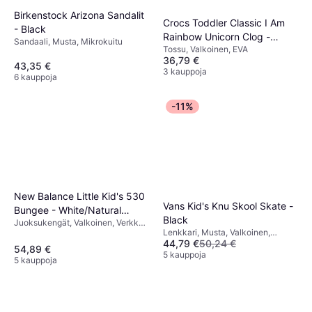
Birkenstock Arizona Sandalit
Crocs Toddler Classic I Am
- Black
Rainbow Unicorn Clog -
Sandaali, Musta, Mikrokuitu
Tossu, Valkoinen, EVA
Chalk
36,79 €
43,35 €
3 kauppoja
6 kauppoja
-11%
New Balance Little Kid's 530
Vans Kid's Knu Skool Skate -
Bungee - White/Natural
Black
Juoksukengät, Valkoinen, Verkko,
Indigo/Silver Metallic
Lenkkari, Musta, Valkoinen,
Synteettinen
44,79 €
50,24 €
Kangas, Nahka, Tekstiili,
54,89 €
Säämiskä
5 kauppoja
5 kauppoja