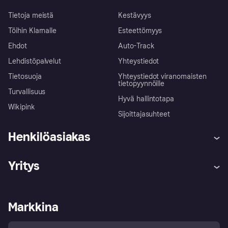
Tietoja meistä
Kestävyys
Töihin Klarnalle
Esteettömyys
Ehdot
Auto-Track
Lehdistöpalvelut
Yhteystiedot
Tietosuoja
Yhteystiedot viranomaisten
tietopyynnöille
Turvallisuus
Hyvä hallintotapa
Wikipink
Sijoittajasuhteet
Henkilöasiakas
Ohje
Reklamaatiot
Yritys
Kirjaudu sisään
Shoppaile turvallisesti Klarnalla
Kauppiastuki
Kehittäjät
Klarna app
Yksityisyysasetukset
Kirjaudu sisään yrityksenä
Operatiivinen tila
Markkina
Tutustu kauppoihin
Peruutusoikeutesi
Myy Klarnalla
Kumppanit ja integraatiot
Ostajan turva