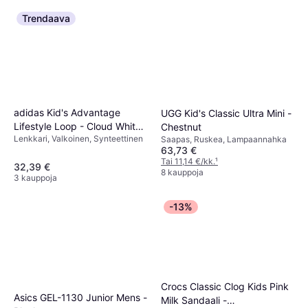
Trendaava
adidas Kid's Advantage
UGG Kid's Classic Ultra Mini -
Lifestyle Loop - Cloud White /
Chestnut
Lenkkari, Valkoinen, Synteettinen
Real Pink / Core Black
Saapas, Ruskea, Lampaannahka
63,73 €
Tai 11,14 €/kk.
¹
32,39 €
8 kauppoja
3 kauppoja
-13%
Crocs Classic Clog Kids Pink
Asics GEL-1130 Junior Mens -
Milk Sandaali -