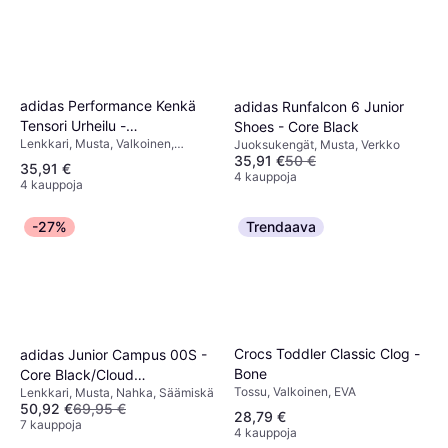
adidas Performance Kenkä
adidas Runfalcon 6 Junior
Tensori Urheilu -
Shoes - Core Black
Lenkkari, Musta, Valkoinen,
Juoksukengät, Musta, Verkko
Cmusta/Ftwwht
35,91 €
50 €
Synteettinen, Verkko, Tekstiili
35,91 €
4 kauppoja
4 kauppoja
-27%
Trendaava
Crocs Toddler Classic Clog -
adidas Junior Campus 00S -
Bone
Core Black/Cloud
Tossu, Valkoinen, EVA
Lenkkari, Musta, Nahka, Säämiskä
White/Cloud White
50,92 €
69,95 €
28,79 €
7 kauppoja
4 kauppoja