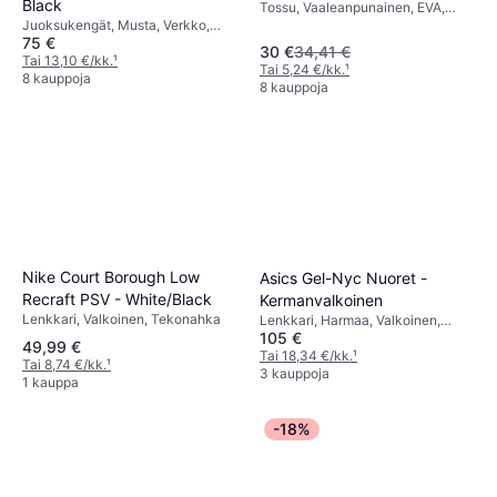
Black
Tossu, Vaaleanpunainen, EVA,
Vaaleanpunainen
Juoksukengät, Musta, Verkko,
Synteettinen
75 €
Tekstiili, Synteettinen, Tekonahka
30 €
34,41 €
Tai 13,10 €/kk.
¹
Tai 5,24 €/kk.
¹
8 kauppoja
8 kauppoja
Nike Court Borough Low
Asics Gel-Nyc Nuoret -
Recraft PSV - White/Black
Kermanvalkoinen
Lenkkari, Valkoinen, Tekonahka
Lenkkari, Harmaa, Valkoinen,
105 €
Hopea, Musta, Beige, Verkko,
49,99 €
Tekstiili, Synteettinen
Tai 18,34 €/kk.
¹
Tai 8,74 €/kk.
¹
3 kauppoja
1 kauppa
-18%