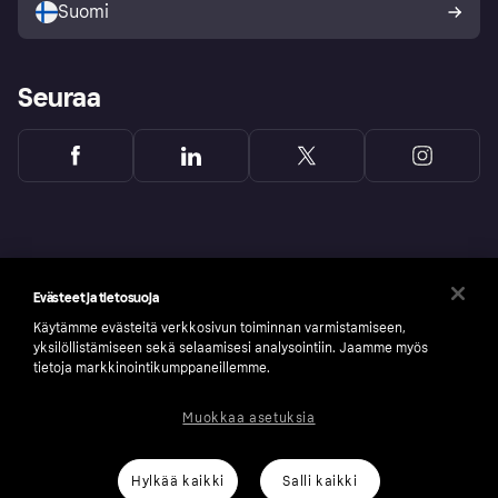
Suomi
Seuraa
Evästeet ja tietosuoja
Käytämme evästeitä verkkosivun toiminnan varmistamiseen,
yksilöllistämiseen sekä selaamisesi analysointiin. Jaamme myös
tietoja markkinointikumppaneillemme.
Muokkaa asetuksia
Copyright © 2005-2026 Klarna Bank AB (publ). Headquarters: Stockholm, Sweden. All
rights reserved. Klarna Bank AB (publ). Sveavägen 46, 111 34 Stockholm. Organization
number: 556737-0431
Hylkää kaikki
Salli kaikki