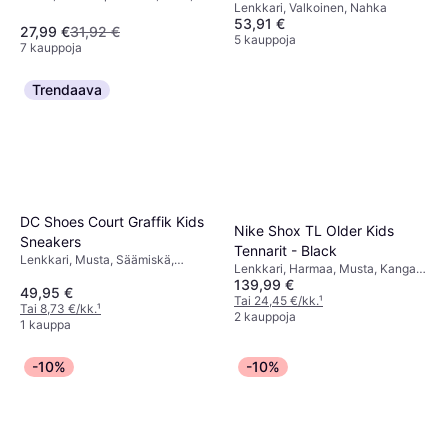
Lenkkari, Valkoinen, Nahka
EVA
53,91 €
27,99 €
31,92 €
5 kauppoja
7 kauppoja
Trendaava
DC Shoes Court Graffik Kids
Nike Shox TL Older Kids
Sneakers
Tennarit - Black
Lenkkari, Musta, Säämiskä,
Lenkkari, Harmaa, Musta, Kangas,
Nupukki, Nahka
139,99 €
Verkko, Tekstiili
49,95 €
Tai 24,45 €/kk.
¹
Tai 8,73 €/kk.
¹
2 kauppoja
1 kauppa
-10%
-10%