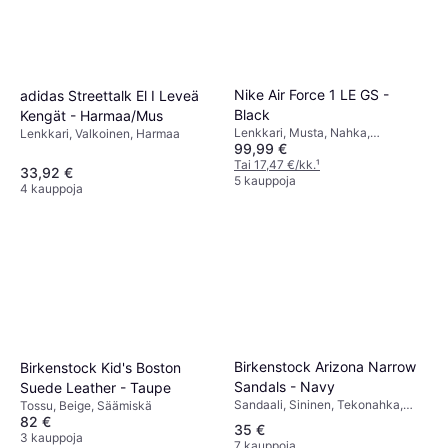
Nike Air Force 1 LE GS -
adidas Streettalk El I Leveä
Black
Kengät - Harmaa/Mus
Lenkkari, Musta, Nahka,
Lenkkari, Valkoinen, Harmaa
99,99 €
Tekonahka
Tai 17,47 €/kk.
¹
33,92 €
5 kauppoja
4 kauppoja
Birkenstock Arizona Narrow
Birkenstock Kid's Boston
Sandals - Navy
Suede Leather - Taupe
Sandaali, Sininen, Tekonahka,
Tossu, Beige, Säämiskä
Nupukki, Synteettinen
82 €
35 €
3 kauppoja
7 kauppoja