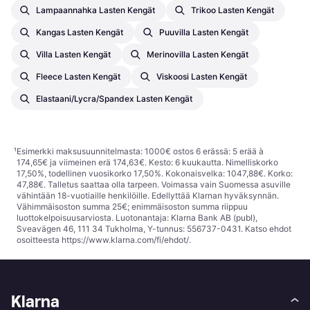
Lampaannahka Lasten Kengät
Trikoo Lasten Kengät
Kangas Lasten Kengät
Puuvilla Lasten Kengät
Villa Lasten Kengät
Merinovilla Lasten Kengät
Fleece Lasten Kengät
Viskoosi Lasten Kengät
Elastaani/Lycra/Spandex Lasten Kengät
¹
Esimerkki maksusuunnitelmasta: 1000€ ostos 6 erässä: 5 erää à
174,65€ ja viimeinen erä 174,63€. Kesto: 6 kuukautta. Nimelliskorko
17,50%, todellinen vuosikorko 17,50%. Kokonaisvelka: 1047,88€. Korko:
47,88€. Talletus saattaa olla tarpeen. Voimassa vain Suomessa asuville
vähintään 18-vuotiaille henkilöille. Edellyttää Klarnan hyväksynnän.
Vähimmäisoston summa 25€; enimmäisoston summa riippuu
luottokelpoisuusarviosta. Luotonantaja: Klarna Bank AB (publ),
Sveavägen 46, 111 34 Tukholma, Y-tunnus: 556737-0431. Katso ehdot
osoitteesta
https://www.klarna.com/fi/ehdot/
.
Klarna