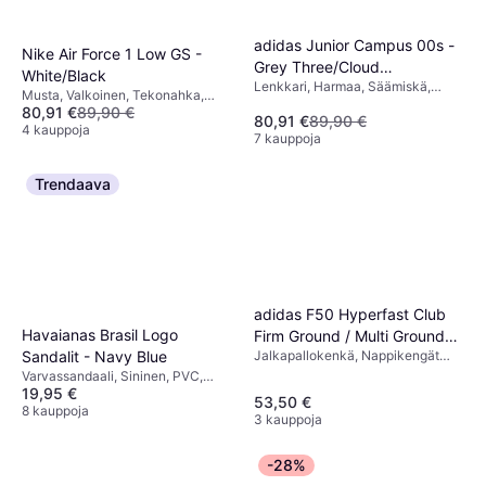
adidas Junior Campus 00s -
Nike Air Force 1 Low GS -
Grey Three/Cloud
White/Black
Lenkkari, Harmaa, Säämiskä,
White/Cloud White
Musta, Valkoinen, Tekonahka,
Nahka
80,91 €
89,90 €
Nahka
80,91 €
89,90 €
4 kauppoja
7 kauppoja
Trendaava
adidas F50 Hyperfast Club
Havaianas Brasil Logo
Firm Ground / Multi Ground
Jalkapallokenkä, Nappikengät
Sandalit - Navy Blue
Football Boots Kids - Cloud
kovalle alustalle, Monivärinen,
Varvassandaali, Sininen, PVC,
White / Solar Purple / Solar
Valkoinen, Sininen, Nahka,
19,95 €
Kumi
Turbo - 36
53,50 €
Synteettinen
8 kauppoja
3 kauppoja
-28%