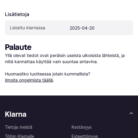
Lisätietoja
Listattu klarnassa
2025-04-20
Palaute
Yllä olevat tiedot ovat peräisin useista ulkoisista lähteistä, ja 
niitä kannattaa käyttää vain suuntaa antavina.

Huomasitko tuotteessa jotain kummallista? 
ilmoita ongelmista täällä
.
Klarna
Tietoja meistä
Kestävyys
Töihin Klarnalle
Esteettömyys