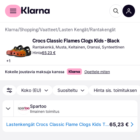
Kuluttajille
Yrityksille
Klarna
/
Shopping
/
Vaatteet
/
Lasten Kengät
/
Rantakengät
Crocs Classic Flames Clogs Kids - Black
Rantakenkä, Musta, Keltainen, Oranssi, Synteettinen
Hinta
65,23 €
+
1
Kokeile joustavia maksuja kanssa
Opettele miten
Koko (EU)
Suositeltu
Hinta sis. toimituksen
Spartoo
Ilmainen toimitus
65,23 €
Lastenkengät Crocs Classic Flame Clogs Kids T 23 / 24