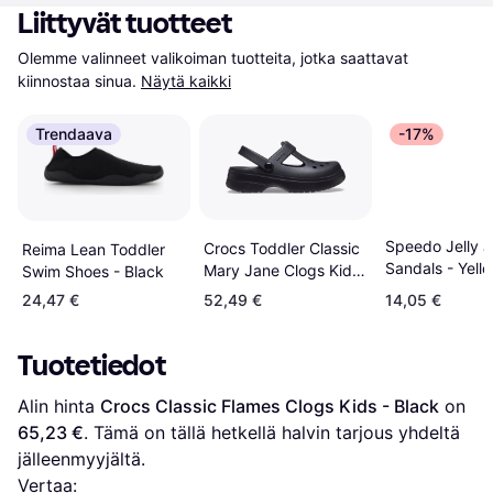
Liittyvät tuotteet
Olemme valinneet valikoiman tuotteita, jotka saattavat 
kiinnostaa sinua.
Näytä kaikki
Trendaava
-17%
Speedo Jelly J
Crocs Toddler Classic
Reima Lean Toddler
Sandals - Yell
Mary Jane Clogs Kids
Swim Shoes - Black
- Black
24,47 €
52,49 €
14,05 €
Tuotetiedot
Alin hinta 
Crocs Classic Flames Clogs Kids - Black
 on 
65,23 €
. Tämä on tällä hetkellä halvin tarjous yhdeltä 
jälleenmyyjältä.
Vertaa: