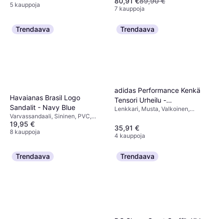
80,91 €
89,90 €
5 kauppoja
7 kauppoja
Trendaava
Trendaava
adidas Performance Kenkä
Havaianas Brasil Logo
Tensori Urheilu -
Sandalit - Navy Blue
Lenkkari, Musta, Valkoinen,
Cmusta/Ftwwht
Varvassandaali, Sininen, PVC,
Synteettinen, Verkko, Tekstiili
19,95 €
Kumi
35,91 €
8 kauppoja
4 kauppoja
Trendaava
Trendaava