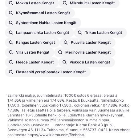
Mokka Lasten Kengät
Mikrokuitu Lasten Kengät
Köynnössametti Lasten Kengät
Synteettinen Nahka Lasten Kengät
Lampaannahka Lasten Kengät
Trikoo Lasten Kengät
Kangas Lasten Kengät
Puuvilla Lasten Kengät
Villa Lasten Kengät
Merinovilla Lasten Kengät
Fleece Lasten Kengät
Viskoosi Lasten Kengät
Elastaani/Lycra/Spandex Lasten Kengät
¹
Esimerkki maksusuunnitelmasta: 1000€ ostos 6 erässä: 5 erää à
174,65€ ja viimeinen erä 174,63€. Kesto: 6 kuukautta. Nimelliskorko
17,50%, todellinen vuosikorko 17,50%. Kokonaisvelka: 1047,88€. Korko:
47,88€. Talletus saattaa olla tarpeen. Voimassa vain Suomessa asuville
vähintään 18-vuotiaille henkilöille. Edellyttää Klarnan hyväksynnän.
Vähimmäisoston summa 25€; enimmäisoston summa riippuu
luottokelpoisuusarviosta. Luotonantaja: Klarna Bank AB (publ),
Sveavägen 46, 111 34 Tukholma, Y-tunnus: 556737-0431. Katso ehdot
osoitteesta
https://www.klarna.com/fi/ehdot/
.