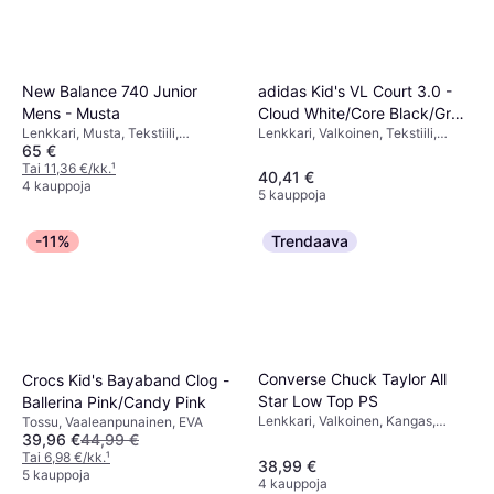
adidas Kid's VL Court 3.0 -
New Balance 740 Junior
Cloud White/Core Black/Grey
Mens - Musta
Lenkkari, Valkoinen, Tekstiili,
Lenkkari, Musta, Tekstiili,
One
65 €
Nahka, Säämiskä
Tekonahka, Synteettinen, Verkko
Tai 11,36 €/kk.
¹
40,41 €
4 kauppoja
5 kauppoja
-11%
Trendaava
Converse Chuck Taylor All
Crocs Kid's Bayaband Clog -
Star Low Top PS
Ballerina Pink/Candy Pink
Lenkkari, Valkoinen, Kangas,
Tossu, Vaaleanpunainen, EVA
Kangas
39,96 €
44,99 €
Tai 6,98 €/kk.
¹
38,99 €
5 kauppoja
4 kauppoja