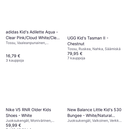
adidas Kid's Adilette Aqua -
Clear Pink/Cloud White/Clear
UGG Kid's Tasman II -
Tossu, Vaaleanpunainen,
Pink
Chestnut
Synteettinen
Tossu, Ruskea, Nahka, Säämiskä
79,95 €
16,79 €
7 kauppoja
3 kauppoja
Nike V5 RNR Older Kids
New Balance Little Kid's 530
Shoes - White
Bungee - White/Natural
Juoksukengät, Monivärinen,
Juoksukengät, Valkoinen, Verkko,
Indigo/Silver Metallic
59,99 €
Musta, Ruskea, Harmaa,
Synteettinen