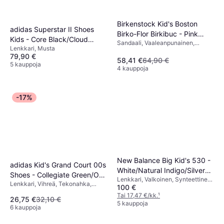
Birkenstock Kid's Boston
adidas Superstar II Shoes
Birko-Flor Birkibuc - Pink
Kids - Core Black/Cloud
Sandaali, Vaaleanpunainen,
Clay
Lenkkari, Musta
White
Monivärinen, Säämiskä, Nahka,
79,90 €
Tekonahka, Synteettinen, Korkki,
58,41 €
64,90 €
5 kauppoja
Nupukki
4 kauppoja
-17%
New Balance Big Kid's 530 -
adidas Kid's Grand Court 00s
White/Natural Indigo/Silver
Shoes - Collegiate Green/Off
Lenkkari, Valkoinen, Synteettinen,
Metallic
Lenkkari, Vihreä, Tekonahka,
White/Gum
100 €
Verkko
Nahka, Säämiskä
Tai 17,47 €/kk.
¹
26,75 €
32,10 €
5 kauppoja
6 kauppoja