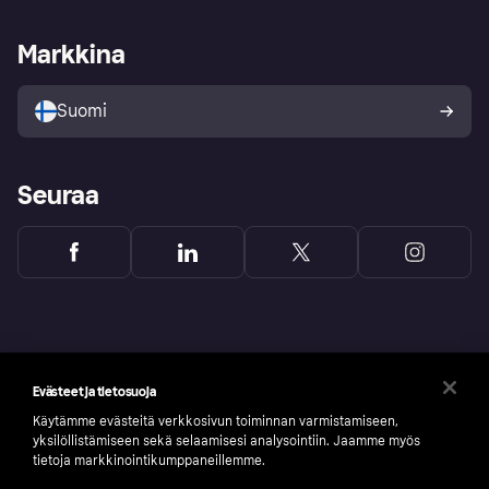
Kauppiastuki
Kehittäjät
Klarna app
Yksityisyysasetukset
Kirjaudu sisään yrityksenä
Operatiivinen tila
Markkina
Tutustu kauppoihin
Peruutusoikeutesi
Myy Klarnalla
Kumppanit ja integraatiot
Ostajan turva
Suomi
Seuraa
Evästeet ja tietosuoja
Käytämme evästeitä verkkosivun toiminnan varmistamiseen,
yksilöllistämiseen sekä selaamisesi analysointiin. Jaamme myös
tietoja markkinointikumppaneillemme.