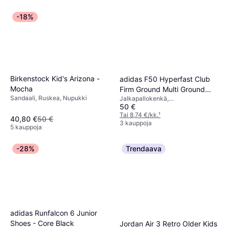
-18%
Birkenstock Kid's Arizona -
adidas F50 Hyperfast Club
Mocha
Firm Ground Multi Ground
Sandaali, Ruskea, Nupukki
Jalkapallokenkä,
Football Boots - Cloud
50 €
Tekonurmikengät, Nappikengät
White/Solar Purple/Solar
kovalle alustalle, Sininen,
Tai 8,74 €/kk.
¹
40,80 €
50 €
Turbo
Vaaleanpunainen, Violetti,
3 kauppoja
5 kauppoja
Valkoinen, Monivärinen,
Synteettinen, Nahka, Tekonahka,
Kumi
-28%
Trendaava
adidas Runfalcon 6 Junior
Shoes - Core Black
Jordan Air 3 Retro Older Kids