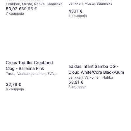
Lenkkari, Musta, Säämiskä
White/Gum
Lenkkari, Musta, Nahka, Säämiskä
White/Cloud White
50,92 €
69,95 €
43,11 €
7 kauppoja
4 kauppoja
Crocs Toddler Crocband
adidas Infant Samba OG -
Clog - Ballerina Pink
Cloud White/Core Black/Gum
Tossu, Vaaleanpunainen, EVA,
Lenkkari, Valkoinen, Nahka
Kumi
53,91 €
32,79 €
5 kauppoja
6 kauppoja