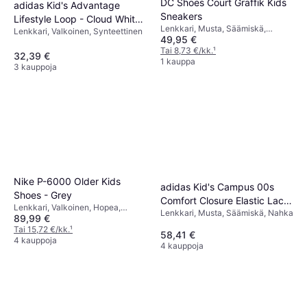
DC Shoes Court Graffik Kids
adidas Kid's Advantage
Sneakers
Lifestyle Loop - Cloud White /
Lenkkari, Musta, Säämiskä,
Lenkkari, Valkoinen, Synteettinen
Real Pink / Core Black
49,95 €
Nupukki, Nahka
Tai 8,73 €/kk.
¹
32,39 €
1 kauppa
3 kauppoja
Nike P-6000 Older Kids
adidas Kid's Campus 00s
Shoes - Grey
Comfort Closure Elastic Lace
Lenkkari, Valkoinen, Hopea,
Lenkkari, Musta, Säämiskä, Nahka
- Core Black/Cloud
89,99 €
Harmaa, Nahka, Tekstiili, Verkko
White/Gum
Tai 15,72 €/kk.
¹
58,41 €
4 kauppoja
4 kauppoja