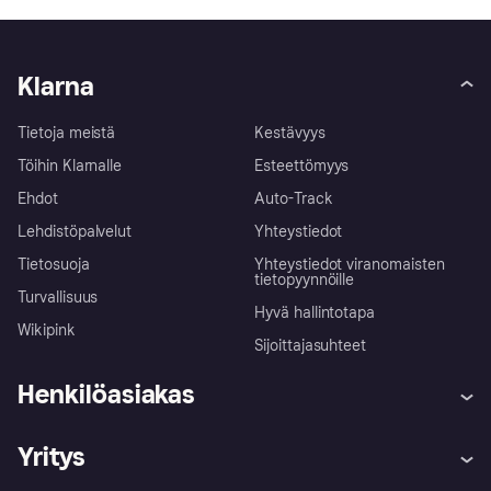
Klarna
Tietoja meistä
Kestävyys
Töihin Klarnalle
Esteettömyys
Ehdot
Auto-Track
Lehdistöpalvelut
Yhteystiedot
Tietosuoja
Yhteystiedot viranomaisten
tietopyynnöille
Turvallisuus
Hyvä hallintotapa
Wikipink
Sijoittajasuhteet
Henkilöasiakas
Ohje
Reklamaatiot
Yritys
Kirjaudu sisään
Shoppaile turvallisesti Klarnalla