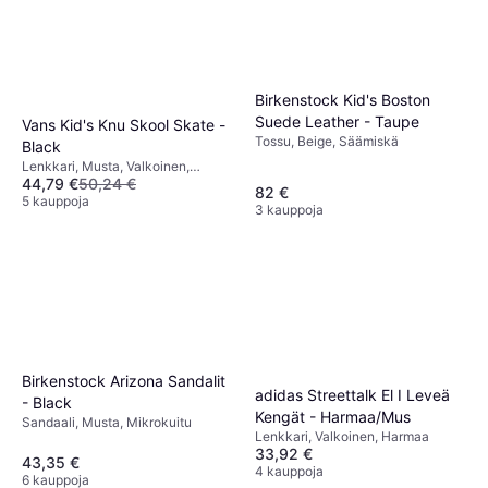
Birkenstock Kid's Boston
Suede Leather - Taupe
Vans Kid's Knu Skool Skate -
Tossu, Beige, Säämiskä
Black
Lenkkari, Musta, Valkoinen,
44,79 €
50,24 €
Kangas, Nahka, Tekstiili,
82 €
Säämiskä
5 kauppoja
3 kauppoja
Birkenstock Arizona Sandalit
adidas Streettalk El I Leveä
- Black
Kengät - Harmaa/Mus
Sandaali, Musta, Mikrokuitu
Lenkkari, Valkoinen, Harmaa
33,92 €
43,35 €
4 kauppoja
6 kauppoja