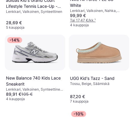
adidas Kid's Grand Court
White
Lifestyle Tennis Lace-Up -
Lenkkari, Valkoinen, Nahka,
Lenkkari, Valkoinen, Synteettinen
Cloud White/Core Black
99,99 €
Tekonahka, Synteettinen
Tai 17,47 €/kk.
¹
28,69 €
4 kauppoja
5 kauppoja
-14%
New Balance 740 Kids Lace
UGG Kid's Tazz - Sand
Sneakerit
Tossu, Beige, Säämiskä
Lenkkari, Valkoinen, Synteettinen,
89,91 €
105 €
Verkko
87,20 €
4 kauppoja
7 kauppoja
-10%