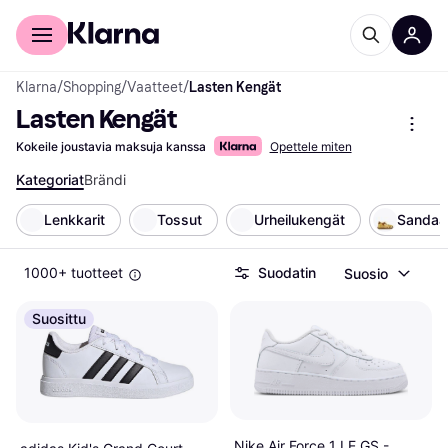
Kuluttajille
Yrityksille
Klarna
/
Shopping
/
Vaatteet
/
Lasten Kengät
Lasten Kengät
Kokeile joustavia maksuja kanssa
Opettele miten
Kategoriat
Brändi
Lenkkarit
Tossut
Urheilukengät
Sandaal
1000+ tuotteet
Suodatin
Suosio
Suosittu
Nike Air Force 1 LE GS -