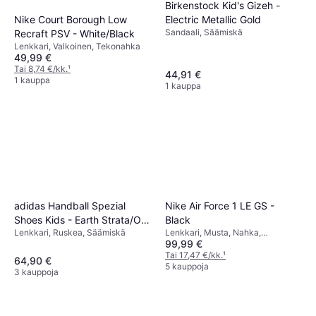
Birkenstock Kid's Gizeh -
Electric Metallic Gold
Nike Court Borough Low
Sandaali, Säämiskä
Recraft PSV - White/Black
Lenkkari, Valkoinen, Tekonahka
49,99 €
Tai 8,74 €/kk.
¹
44,91 €
1 kauppa
1 kauppa
adidas Handball Spezial
Nike Air Force 1 LE GS -
Shoes Kids - Earth Strata/Off
Black
Lenkkari, Ruskea, Säämiskä
Lenkkari, Musta, Nahka,
White
99,99 €
Tekonahka
Tai 17,47 €/kk.
¹
64,90 €
5 kauppoja
3 kauppoja