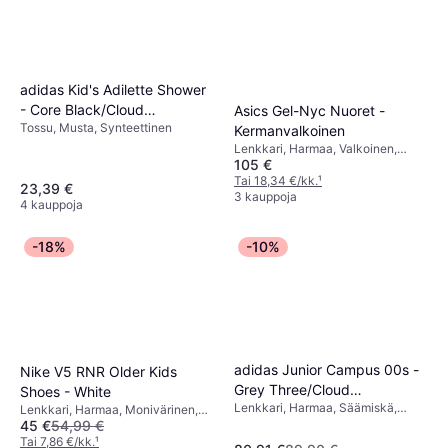
adidas Kid's Adilette Shower
- Core Black/Cloud
Asics Gel-Nyc Nuoret -
Tossu, Musta, Synteettinen
White/Core Black
Kermanvalkoinen
Lenkkari, Harmaa, Valkoinen,
105 €
Hopea, Musta, Beige, Verkko,
Tekstiili, Synteettinen
Tai 18,34 €/kk.
¹
23,39 €
3 kauppoja
4 kauppoja
-18%
-10%
adidas Junior Campus 00s -
Nike V5 RNR Older Kids
Grey Three/Cloud
Shoes - White
Lenkkari, Harmaa, Säämiskä,
White/Cloud White
Lenkkari, Harmaa, Monivärinen,
Nahka
45 €
54,99 €
Valkoinen, Musta, Kangas, Verkko,
Tekonahka, Synteettinen, Tekstiili
Tai 7,86 €/kk.
¹