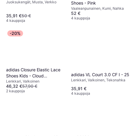
Juoksukengät, Musta, Verkko
Shoes - Pink
Vaaleanpunainen, Kumi, Nahka
52 €
35,91 €
50 €
4 kauppoja
4 kauppoja
-20%
adidas Closure Elastic Lace
adidas VL Court 3.0 CF I - 25
Shoes Kids - Cloud
Lenkkari, Valkoinen, Tekonahka
Lenkkari, Valkoinen
White/Core Black/Gum
46,32 €
57,90 €
35,91 €
2 kauppoja
4 kauppoja