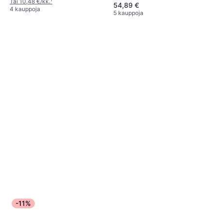
Valkoinen, Tekonahka, Kangas,
Tai 10,48 €/kk.
¹
54,89 €
Verkko, Tekstiili, Synteettinen
4 kauppoja
5 kauppoja
-11%