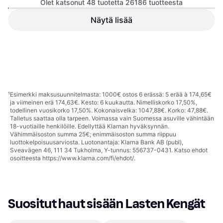
Olet katsonut 48 tuotetta 26186 tuotteesta
Nike Kawa Slide TD -
Näytä lisää
UGG Kid's Classic Ultra Mini -
White/Black/White/Black
Chestnut
Tossu, Musta, Valkoinen,
Saapas, Ruskea, Lampaannahka
Synteettinen
63,73 €
27,99 €
Tai 11,14 €/kk.
¹
Tai 4,89 €/kk.
¹
8 kauppoja
4 kauppoja
1
2
3
...
275
...
546
¹
Esimerkki maksusuunnitelmasta: 1000€ ostos 6 erässä: 5 erää à 174,65€
ja viimeinen erä 174,63€. Kesto: 6 kuukautta. Nimelliskorko 17,50%,
todellinen vuosikorko 17,50%. Kokonaisvelka: 1047,88€. Korko: 47,88€.
Talletus saattaa olla tarpeen. Voimassa vain Suomessa asuville vähintään
18-vuotiaille henkilöille. Edellyttää Klarnan hyväksynnän.
Vähimmäisoston summa 25€; enimmäisoston summa riippuu
luottokelpoisuusarviosta. Luotonantaja: Klarna Bank AB (publ),
Sveavägen 46, 111 34 Tukholma, Y-tunnus: 556737-0431. Katso ehdot
osoitteesta
https://www.klarna.com/fi/ehdot/
.
Suositut haut sisään Lasten Kengät