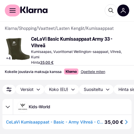
Kuluttajille
Yrityksille
Klarna
/
Shopping
/
Vaatteet
/
Lasten Kengät
/
Kumisaappaat
CeLaVi Basic Kumisaappaat Army 33 - 
Vihreä
Kumisaapas, Vuorittomat Wellington-saappaat, Vihreä, 
Kumi
+
4
Hinta
35,00 €
Kokeile joustavia maksuja kanssa
Opettele miten
Versiot
Koko (EU)
Suositeltu
Hinta si
Kids-World
35,00 €
CeLaVi Kumisaappaat - Basic - Army Vihreä - CeLaVi - 30 - Kumisaappaat