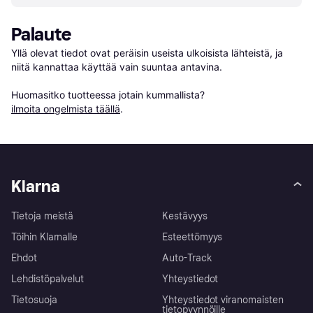
Palaute
Yllä olevat tiedot ovat peräisin useista ulkoisista lähteistä, ja 
niitä kannattaa käyttää vain suuntaa antavina.

Huomasitko tuotteessa jotain kummallista? 
ilmoita ongelmista täällä
.
Klarna
Tietoja meistä
Kestävyys
Töihin Klarnalle
Esteettömyys
Ehdot
Auto-Track
Lehdistöpalvelut
Yhteystiedot
Tietosuoja
Yhteystiedot viranomaisten
tietopyynnöille