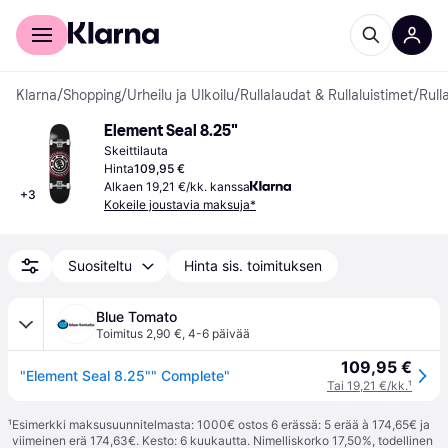
Kuluttajille
Yrityksille
Klarna
/
Shopping
/
Urheilu ja Ulkoilu
/
Rullalaudat & Rullaluistimet
/
Rull
Element Seal 8.25"
Skeittilauta
Hinta
109,95 €
Alkaen 19,21 €/kk. kanssa
+
3
Kokeile joustavia maksuja*
Suositeltu
Hinta sis. toimituksen
Blue Tomato
Toimitus 2,90 €
,
4-6 päivää
109,95 €
"Element Seal 8.25"" Complete"
Tai 19,21 €/kk.
¹
¹
Esimerkki maksusuunnitelmasta: 1000€ ostos 6 erässä: 5 erää à 174,65€ ja
viimeinen erä 174,63€. Kesto: 6 kuukautta. Nimelliskorko 17,50%, todellinen