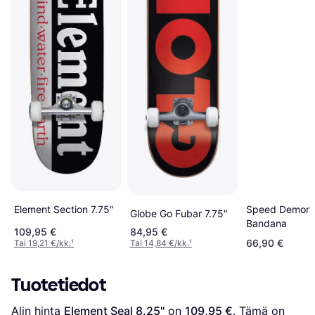
Element Section 7.75"
Speed Demon
Globe Go Fubar 7.75"
Bandana
109,95 €
84,95 €
66,90 €
Tai 19,21 €/kk.
¹
Tai 14,84 €/kk.
¹
Tuotetiedot
Alin hinta 
Element Seal 8.25"
 on 
109,95 €
. Tämä on 