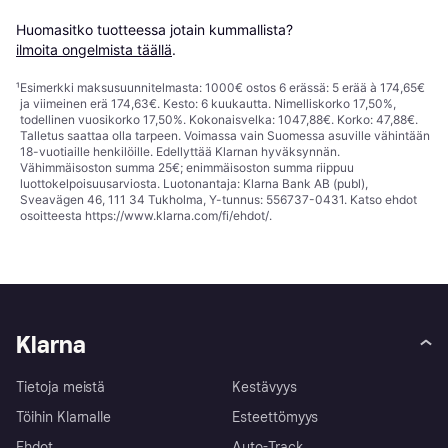
Huomasitko tuotteessa jotain kummallista? 
ilmoita ongelmista täällä
.
¹
Esimerkki maksusuunnitelmasta: 1000€ ostos 6 erässä: 5 erää à 174,65€
ja viimeinen erä 174,63€. Kesto: 6 kuukautta. Nimelliskorko 17,50%,
todellinen vuosikorko 17,50%. Kokonaisvelka: 1047,88€. Korko: 47,88€.
Talletus saattaa olla tarpeen. Voimassa vain Suomessa asuville vähintään
18-vuotiaille henkilöille. Edellyttää Klarnan hyväksynnän.
Vähimmäisoston summa 25€; enimmäisoston summa riippuu
luottokelpoisuusarviosta. Luotonantaja: Klarna Bank AB (publ),
Sveavägen 46, 111 34 Tukholma, Y-tunnus: 556737-0431. Katso ehdot
osoitteesta
https://www.klarna.com/fi/ehdot/
.
Klarna
Tietoja meistä
Kestävyys
Töihin Klarnalle
Esteettömyys
Ehdot
Auto-Track