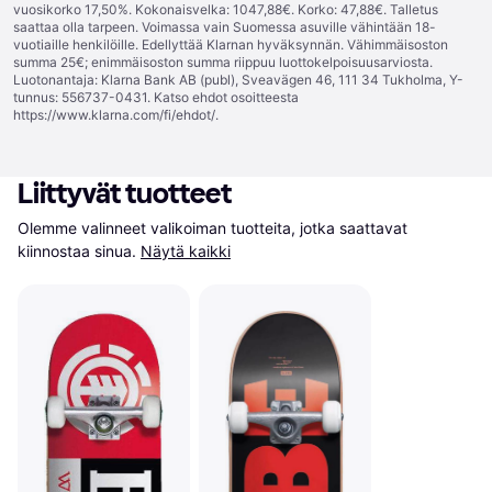
vuosikorko 17,50%. Kokonaisvelka: 1047,88€. Korko: 47,88€. Talletus
saattaa olla tarpeen. Voimassa vain Suomessa asuville vähintään 18-
vuotiaille henkilöille. Edellyttää Klarnan hyväksynnän. Vähimmäisoston
summa 25€; enimmäisoston summa riippuu luottokelpoisuusarviosta.
Luotonantaja: Klarna Bank AB (publ), Sveavägen 46, 111 34 Tukholma, Y-
tunnus: 556737-0431. Katso ehdot osoitteesta
https://www.klarna.com/fi/ehdot/
.
Liittyvät tuotteet
Olemme valinneet valikoiman tuotteita, jotka saattavat 
kiinnostaa sinua.
Näytä kaikki