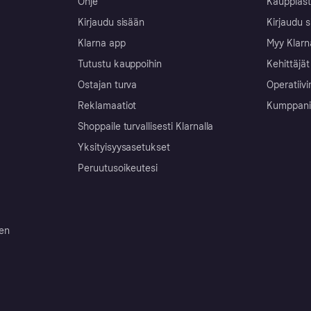
Ohje
Kauppiast
Kirjaudu sisään
Kirjaudu s
Klarna app
Myy Klarn
Tutustu kauppoihin
Kehittäjät
Ostajan turva
Operatiivi
Reklamaatiot
Kumppanit 
Shoppaile turvallisesti Klarnalla
Yksityisyysasetukset
Peruutusoikeutesi
ten