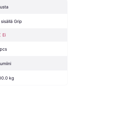
usta
 sisällä Grip
Ei
 pcs
lumiini
00.0 kg