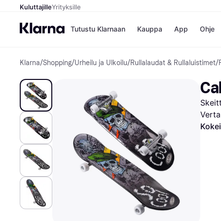
Kuluttajille
Yrityksille
Tutustu Klarnaan
Kauppa
App
Ohje
Klarna
/
Shopping
/
Urheilu ja Ulkoilu
/
Rullalaudat & Rullaluistimet
/
Kaupat
Ma
Booking.
Mak
Ca
Gigantti
Mak
H&M
Mak
Skeit
Peten Koi
kul
Wolt
Mak
Verta
Rah
Kokei
Mob
Kauppahakem