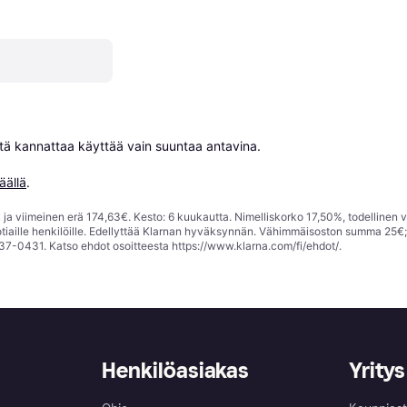
niitä kannattaa käyttää vain suuntaa antavina.

äällä
.
ja viimeinen erä 174,63€. Kesto: 6 kuukautta. Nimelliskorko 17,50%, todellinen 
tiaille henkilöille. Edellyttää Klarnan hyväksynnän. Vähimmäisoston summa 25€
37-0431. Katso ehdot osoitteesta
https://www.klarna.com/fi/ehdot/
.
Henkilöasiakas
Yritys