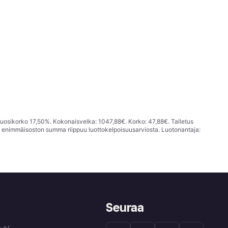
vuosikorko 17,50%. Kokonaisvelka: 1047,88€. Korko: 47,88€. Talletus
; enimmäisoston summa riippuu luottokelpoisuusarviosta. Luotonantaja:
Seuraa