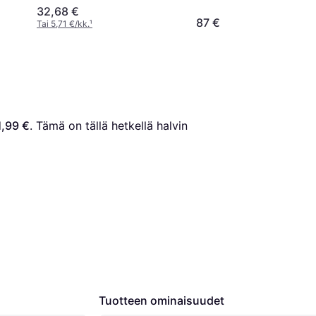
32,68 €
87 €
Tai 5,71 €/kk.
¹
1,99 €
. Tämä on tällä hetkellä halvin 
Tuotteen ominaisuudet