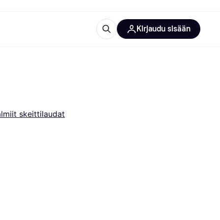
Kirjaudu sisään
totarvikkeet
rna?
lmiit skeittilaudat
 kategoriat