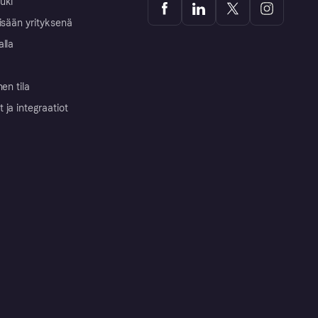
uki
isään yrityksenä
alla
nen tila
ja integraatiot