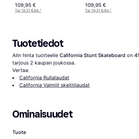
109,95 €
109,95 €
Tai 19,21 €/kk.
¹
Tai 19,21 €/kk.
¹
Tuotetiedot
Alin hinta tuotteelle 
California Stunt Skateboard
 on 
4
tarjous 
2
 kaupan joukossa.
Vertaa:
California Rullalaudat
California Valmiit skeittilaudat
Ominaisuudet
Tuote