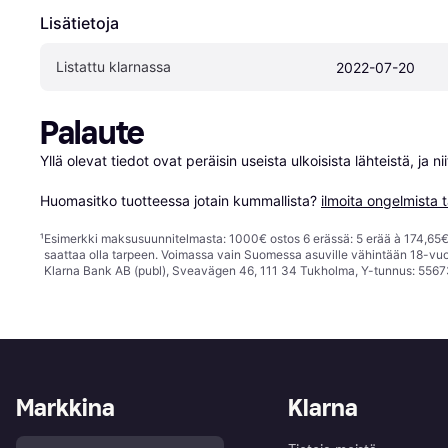
Lisätietoja
Listattu klarnassa
2022-07-20
Palaute
Yllä olevat tiedot ovat peräisin useista ulkoisista lähteistä, ja 
Huomasitko tuotteessa jotain kummallista? 
ilmoita ongelmista t
¹
Esimerkki maksusuunnitelmasta: 1000€ ostos 6 erässä: 5 erää à 174,65€ 
saattaa olla tarpeen. Voimassa vain Suomessa asuville vähintään 18-vuo
Klarna Bank AB (publ), Sveavägen 46, 111 34 Tukholma, Y-tunnus: 5567
Markkina
Klarna