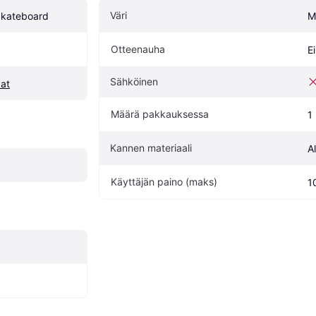
Väri
 Skateboard
M
Otteenauha
Ei
Sähköinen
dat
Määrä pakkauksessa
1
Kannen materiaali
A
Käyttäjän paino (maks)
1