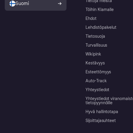
Tietoja meistä
Suomi
Töihin Klarnalle
Ehdot
Lehdistöpalvelut
Tietosuoja
Turvallisuus
Wikipink
Kestävyys
Esteettömyys
Auto-Track
Yhteystiedot
Yhteystiedot viranomais
tietopyynnöille
Hyvä hallintotapa
Sijoittajasuhteet