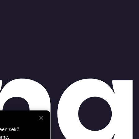
seen sekä
mme.