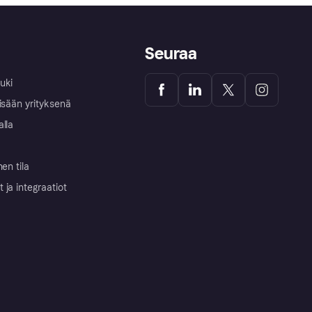
Seuraa
uki
isään yrityksenä
alla
nen tila
ja integraatiot