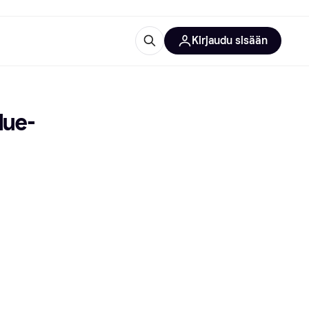
Kirjaudu sisään
totarvikkeet
rna?
lue-
 kategoriat