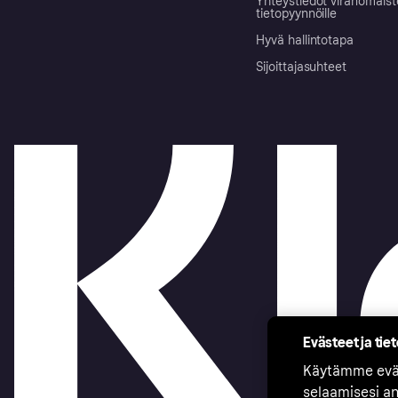
Yhteystiedot viranomais
tietopyynnöille
Hyvä hallintotapa
Sijoittajasuhteet
Evästeet ja tie
Käytämme eväs
selaamisesi a