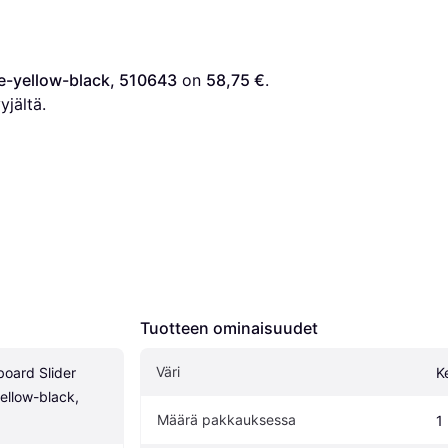
ue-yellow-black, 510643
 on 
58,75 €
. 
yjältä.
Tuotteen ominaisuudet
Väri
oard Slider 
K
ellow-black, 
Määrä pakkauksessa
1