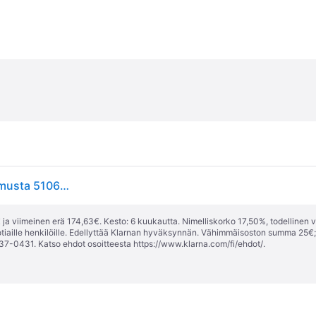
Schildkrot Slider Cool King rullalauta sininen-kelta-musta 510643
ja viimeinen erä 174,63€. Kesto: 6 kuukautta. Nimelliskorko 17,50%, todellinen 
tiaille henkilöille. Edellyttää Klarnan hyväksynnän. Vähimmäisoston summa 25€
37-0431. Katso ehdot osoitteesta
https://www.klarna.com/fi/ehdot/
.