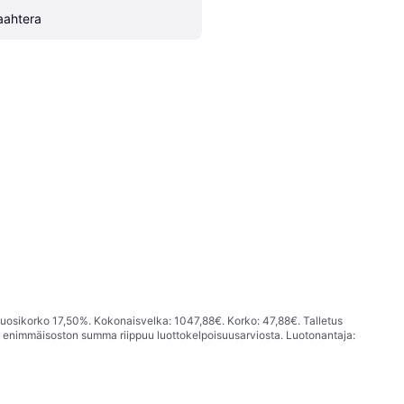
aahtera
vuosikorko 17,50%. Kokonaisvelka: 1047,88€. Korko: 47,88€. Talletus
; enimmäisoston summa riippuu luottokelpoisuusarviosta. Luotonantaja: