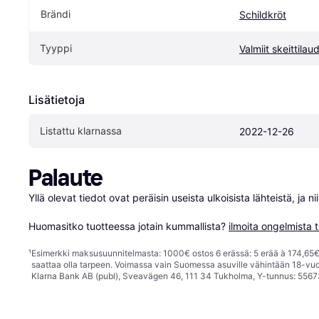
Brändi
Schildkröt
Tyyppi
Valmiit skeittilau
Lisätietoja
Listattu klarnassa
2022-12-26
Palaute
Yllä olevat tiedot ovat peräisin useista ulkoisista lähteistä, ja 
Huomasitko tuotteessa jotain kummallista? 
ilmoita ongelmista t
¹
Esimerkki maksusuunnitelmasta: 1000€ ostos 6 erässä: 5 erää à 174,65€ 
saattaa olla tarpeen. Voimassa vain Suomessa asuville vähintään 18-vuo
Klarna Bank AB (publ), Sveavägen 46, 111 34 Tukholma, Y-tunnus: 5567