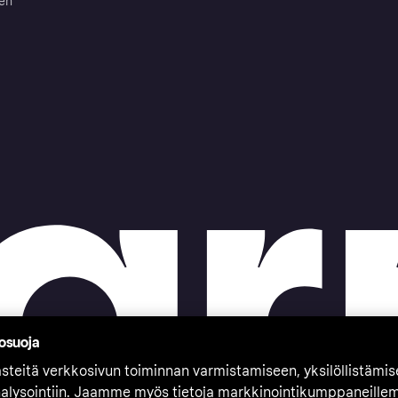
ten
tosuoja
teitä verkkosivun toiminnan varmistamiseen, yksilöllistämi
nalysointiin. Jaamme myös tietoja markkinointikumppaneille