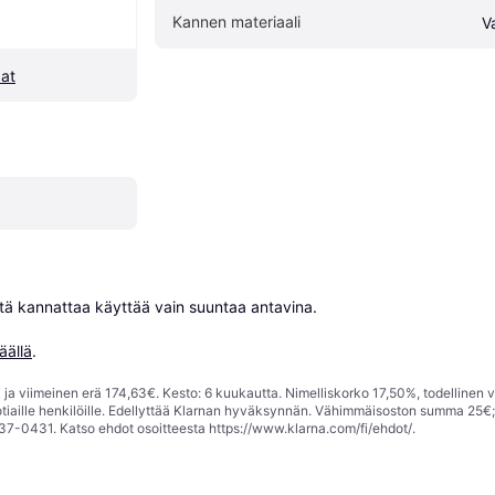
Kannen materiaali
V
dat
niitä kannattaa käyttää vain suuntaa antavina.

äällä
.
ja viimeinen erä 174,63€. Kesto: 6 kuukautta. Nimelliskorko 17,50%, todellinen 
tiaille henkilöille. Edellyttää Klarnan hyväksynnän. Vähimmäisoston summa 25€
37-0431. Katso ehdot osoitteesta
https://www.klarna.com/fi/ehdot/
.