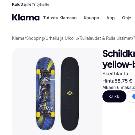
Kuluttajille
Yrityksille
Tutustu Klarnaan
Kauppa
App
Ohje
Klarna
/
Shopping
/
Urheilu ja Ulkoilu
/
Rullalaudat & Rullaluistimet
/
Kaupat
Ma
Booking.
Mak
Schildkr
Gigantti
Mak
H&M
Mak
yellow-
Peten Koi
kul
Wolt
Mak
Skeittilauta
Rah
Hinta
58,75 €
Mob
Alkaen 6 maksua
Kauppahakem
Kaikki