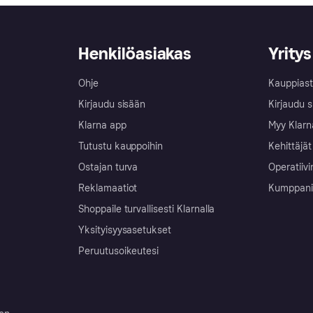
Henkilöasiakas
Yritys
Ohje
Kauppiast
Kirjaudu sisään
Kirjaudu s
Klarna app
Myy Klarn
Tutustu kauppoihin
Kehittäjät
Ostajan turva
Operatiivi
Reklamaatiot
Kumppanit 
Shoppaile turvallisesti Klarnalla
Yksityisyysasetukset
Peruutusoikeutesi